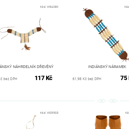
Kód:
W9408K
Kó
IÁNSKÝ NÁHRDELNÍK DŘEVĚNÝ
INDIÁNSKÝ NÁRAMEK
117 Kč
75
Kč bez DPH
61,98 Kč bez DPH
Kód:
W05903
Kó