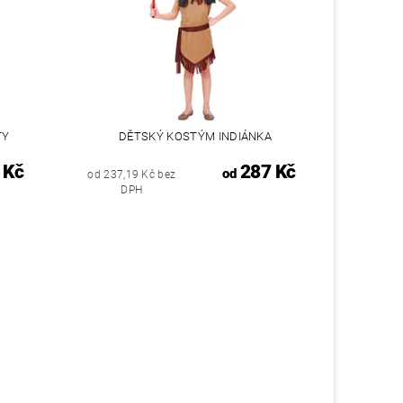
TY
DĚTSKÝ KOSTÝM INDIÁNKA
 Kč
287 Kč
od
od 237,19 Kč bez
DPH