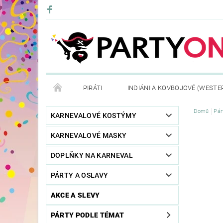
PIRÁTI
INDIÁNI A KOVBOJOVÉ (WESTE
Domů
Pár
KONTAKTY
OBCHODNÍ PODMÍNKY
VRÁ
KARNEVALOVÉ KOSTÝMY
KARNEVALOVÉ MASKY
DOPLŇKY NA KARNEVAL
PÁRTY A OSLAVY
AKCE A SLEVY
PÁRTY PODLE TÉMAT