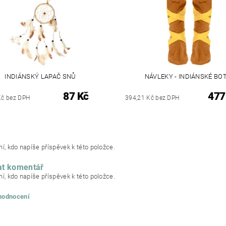
INDIÁNSKÝ LAPAČ SNŮ
NÁVLEKY - INDIÁNSKÉ BO
87 Kč
477
Kč bez DPH
394,21 Kč bez DPH
í, kdo napíše příspěvek k této položce.
at komentář
í, kdo napíše příspěvek k této položce.
 hodnocení