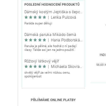
POSLEDNÍ HODNOCENÍ PRODUKTŮ
Dámský kostým Jeptiška s čepcem
|
Lenka Pulcová
Paráda super děkuji
Dámská paruka Mikádo černá
|
Hana Podborská TRIXIE
Paruka je pěkná, ale hodně z ní padají
vlasy. Takže asi jen na jedno použití.
IND
Růžový látkový vějíř
96,69 
|
Michaela Škovranová
skvělý vějíř za velmi nízkou cenu,
spokojenost
PŘIJÍMÁME ONLINE PLATBY