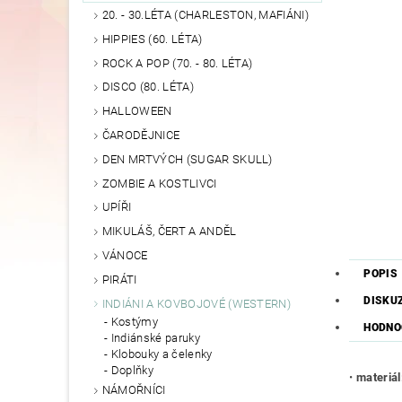
20. - 30.LÉTA (CHARLESTON, MAFIÁNI)
HIPPIES (60. LÉTA)
ROCK A POP (70. - 80. LÉTA)
DISCO (80. LÉTA)
HALLOWEEN
ČARODĚJNICE
DEN MRTVÝCH (SUGAR SKULL)
ZOMBIE A KOSTLIVCI
UPÍŘI
MIKULÁŠ, ČERT A ANDĚL
VÁNOCE
POPIS
PIRÁTI
DISKU
INDIÁNI A KOVBOJOVÉ (WESTERN)
Kostýmy
HODNO
Indiánské paruky
Klobouky a čelenky
Doplňky
•
materiál
NÁMOŘNÍCI