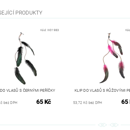
SEJÍCÍ PRODUKTY
Kód:
W01983
Kó
 DO VLASŮ S ČERNÝMI PEŘÍČKY
KLIP DO VLASŮ S RŮŽOVÝMI P
65 Kč
65
Kč bez DPH
53,72 Kč bez DPH