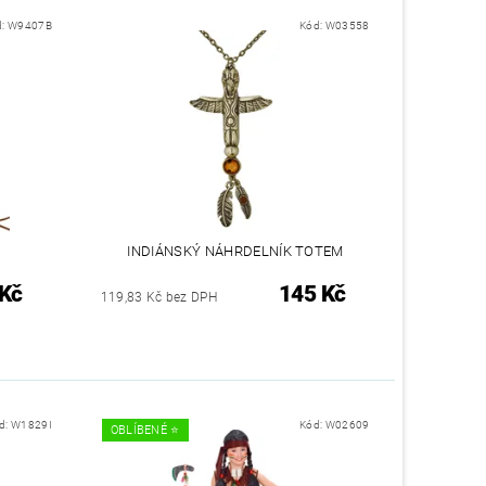
d:
W9407B
Kód:
W03558
INDIÁNSKÝ NÁHRDELNÍK TOTEM
 Kč
145 Kč
119,83 Kč bez DPH
d:
W1829I
Kód:
W02609
OBLÍBENÉ ⭐️