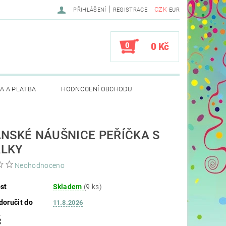
|
CZK
PŘIHLÁŠENÍ
REGISTRACE
EUR
0
0 Kč
A A PLATBA
HODNOCENÍ OBCHODU
ÁNSKÉ NÁUŠNICE PEŘÍČKA S
LKY
Neohodnoceno
st
Skladem
(9 ks)
oručit do
11.8.2026
č