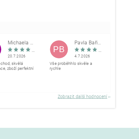
Michaela Škovranová
Pavla Bařinová
PB
20.7.2026
4.7.2026
bchod, skvělá
Vše proběhhlo skvěle a
e, zboží perfektní
rychle
Zobrazit další hodnocení