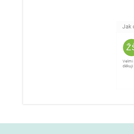
Ž
Velmi 
děkuji 