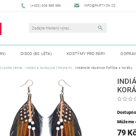
(+420) 606 868 686
INFO@PARTYON.CZ
RN)
DISCO (80. LÉTA)
KOSTÝMY PRO PÁRY
DOPRAV
ty podle témat
Indiáni a kovbojové (Western)
Indiánské náušnice Peříčka s korálky
CENÍ ZBOŽÍ
REKLAMACE
INDI
KORÁ
Dostupno
Můžeme d
79 K