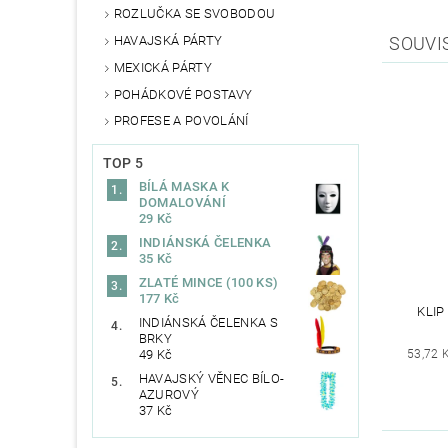
ROZLUČKA SE SVOBODOU
HAVAJSKÁ PÁRTY
SOUVI
MEXICKÁ PÁRTY
POHÁDKOVÉ POSTAVY
PROFESE A POVOLÁNÍ
TOP 5
BÍLÁ MASKA K
DOMALOVÁNÍ
29 Kč
INDIÁNSKÁ ČELENKA
35 Kč
ZLATÉ MINCE (100 KS)
177 Kč
KLIP
INDIÁNSKÁ ČELENKA S
BRKY
53,72 
49 Kč
HAVAJSKÝ VĚNEC BÍLO-
AZUROVÝ
37 Kč