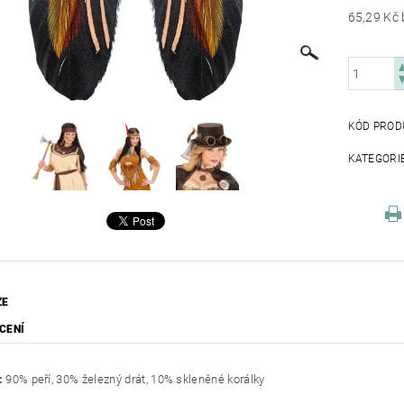
KÓD PROD
KATEGORI
ZE
CENÍ
:
90% peří, 30% železný drát, 10% skleněné korálky