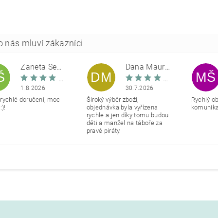
Žaneta Šemberová
Dana Maurerová
Š
DM
MŠ
1.8.2026
30.7.2026
rychlé doručení, moc
Široký výběr zboží,
Rychlý o
:)!
objednávka byla vyřízena
komunikac
rychle a jen díky tomu budou
děti a manžel na táboře za
pravé piráty.