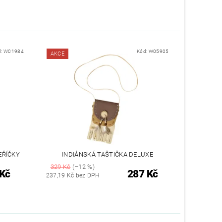
d:
W01984
Kód:
W05905
AKCE
EŘÍČKY
INDIÁNSKÁ TAŠTIČKA DELUXE
329 Kč
(–12 %)
 Kč
287 Kč
237,19 Kč bez DPH