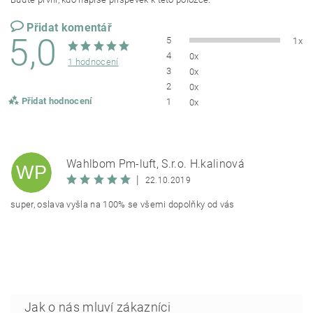
Přidat komentář
5,0
5
1x
4
0x
1 hodnocení
3
0x
2
0x
Přidat hodnocení
1
0x
Wahlbom Pm-luft, S.r.o. H.kalinová
WP
|
22.10.2019
super, oslava vyšla na 100% se všemi dopolňky od vás