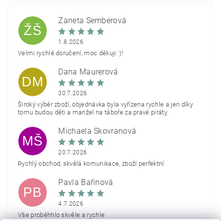
Žaneta Šemberová
ŽŠ
1.8.2026
Velmi rychlé doručení, moc děkuji :)!
Dana Maurerová
DM
30.7.2026
Široký výběr zboží, objednávka byla vyřízena rychle a jen díky
tomu budou děti a manžel na táboře za pravé piráty.
Michaela Škovranová
MŠ
20.7.2026
Rychlý obchod, skvělá komunikace, zboží perfektní
Pavla Bařinová
PB
4.7.2026
Vše proběhhlo skvěle a rychle