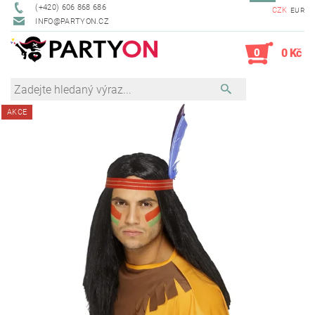
(+420) 606 868 686
CZK
EUR
INFO@PARTYON.CZ
0
0 Kč
AKCE