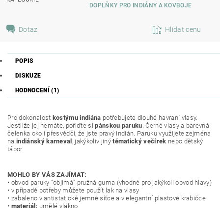
DOPLŇKY PRO INDIÁNY A KOVBOJE
Dotaz
Hlídat cenu
POPIS
DISKUZE
HODNOCENÍ (1)
Pro dokonalost
kostýmu indiána
potřebujete dlouhé havraní vlasy.
Jestliže jej nemáte, pořiďte si
pánskou paruku
. Černé vlasy a barevná
čelenka okolí přesvědčí, že jste pravý indián. Paruku využijete zejména
na
indiánský
karneval
, jakýkoliv jiný
tématický večírek
nebo dětský
tábor.
MOHLO BY VÁS ZAJÍMAT:
• obvod paruky “objímá” pružná guma (vhodné pro jakýkoli obvod hlavy)
• v případě potřeby můžete použít lak na vlasy
• zabaleno v antistatické jemné síťce a v elegantní plastové krabičce
•
materiál:
umělé vlákno