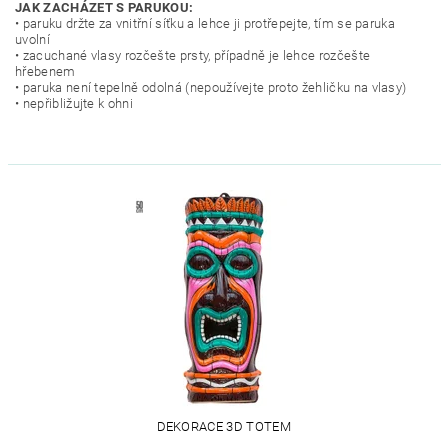
JAK ZACHÁZET S PARUKOU:
• paruku držte za vnitřní síťku a lehce ji protřepejte, tím se paruka
uvolní
• zacuchané vlasy rozčešte prsty, případně je lehce rozčešte
hřebenem
• paruka není tepelně odolná (nepoužívejte proto žehličku na vlasy)
• nepřibližujte k ohni
DEKORACE 3D TOTEM