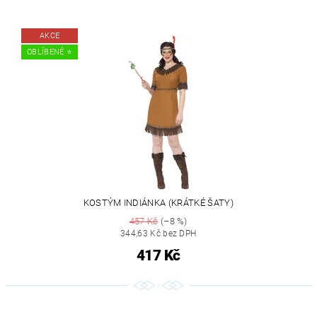
AKCE
OBLÍBENÉ ⭐️
KOSTÝM INDIÁNKA (KRÁTKÉ ŠATY)
457 Kč
(–8 %)
344,63 Kč bez DPH
417 Kč