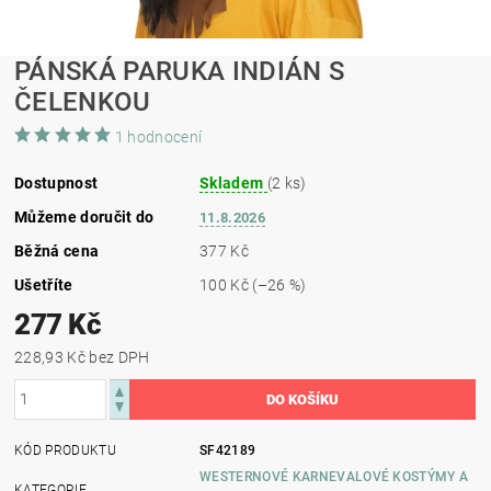
PÁNSKÁ PARUKA INDIÁN S
ČELENKOU
1 hodnocení
Dostupnost
Skladem
(2 ks)
Můžeme doručit do
11.8.2026
Běžná cena
377 Kč
Ušetříte
100 Kč
(–26 %)
277 Kč
228,93 Kč bez DPH
KÓD PRODUKTU
SF42189
WESTERNOVÉ KARNEVALOVÉ KOSTÝMY A
KATEGORIE