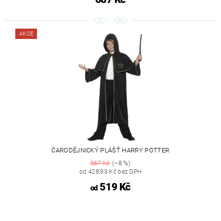
AKCE
ČARODĚJNICKÝ PLÁŠŤ HARRY POTTER
567 Kč
(–8 %)
od 428,93 Kč bez DPH
519 Kč
od