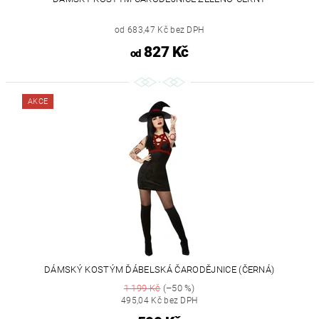
od 683,47 Kč bez DPH
827 Kč
od
AKCE
DÁMSKÝ KOSTÝM ĎÁBELSKÁ ČARODĚJNICE (ČERNÁ)
1 199 Kč
(–50 %)
495,04 Kč bez DPH