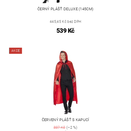
ČERNÝ PLÁŠŤ DELUXE (145CM)
445,45 Kč bez DPH
539 Kč
AKCE
ČERVENÝ PLÁŠŤ S KAPUCÍ
337 Kč
(–2 %)