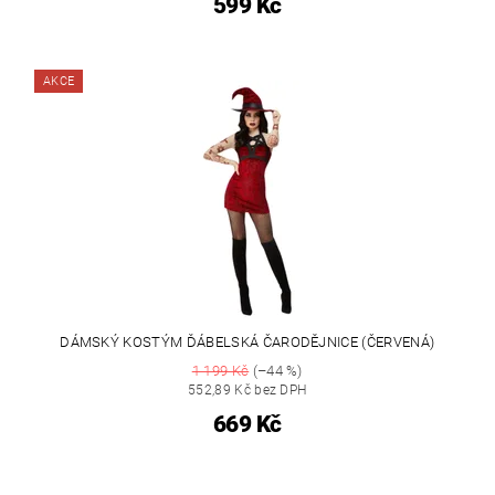
599 Kč
AKCE
DÁMSKÝ KOSTÝM ĎÁBELSKÁ ČARODĚJNICE (ČERVENÁ)
1 199 Kč
(–44 %)
552,89 Kč bez DPH
669 Kč