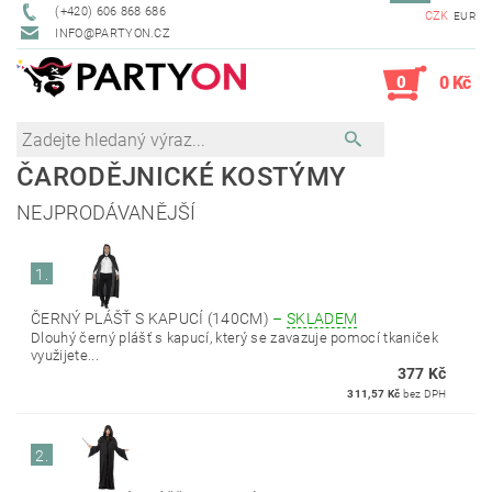
(+420) 606 868 686
CZK
EUR
INFO@PARTYON.CZ
0
0 Kč
ČARODĚJNICKÉ KOSTÝMY
NEJPRODÁVANĚJŠÍ
1.
ČERNÝ PLÁŠŤ S KAPUCÍ (140CM)
–
SKLADEM
Dlouhý černý plášť s kapucí, který se zavazuje pomocí tkaniček
využijete...
377 Kč
311,57 Kč
bez DPH
2.