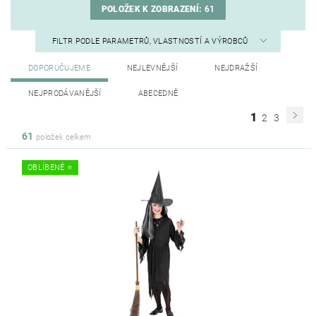
POLOŽEK K ZOBRAZENÍ:
61
FILTR PODLE PARAMETRŮ, VLASTNOSTÍ A VÝROBCŮ
DOPORUČUJEME
NEJLEVNĚJŠÍ
NEJDRAŽŠÍ
NEJPRODÁVANĚJŠÍ
ABECEDNĚ
1
2
3
61
položek celkem
OBLÍBENÉ ⭐️