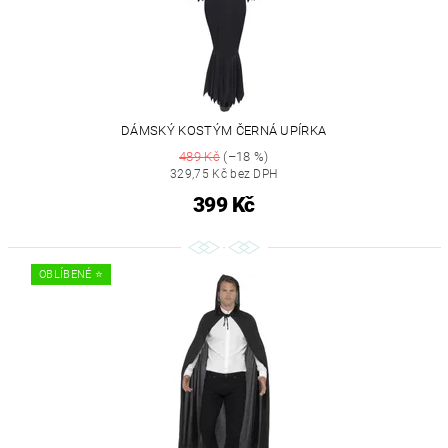
DÁMSKÝ KOSTÝM ČERNÁ UPÍRKA
489 Kč
(–18 %)
329,75 Kč bez DPH
399 Kč
OBLÍBENÉ ⭐️