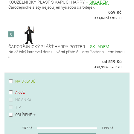
KOUZELNICKÝ PLÁŠŤ S KAPUCÍ HARRY
–
SKLADEM
Čarodějnické slety nejsou jen výsadou čarodějek.
659 Kč
544,63 Kč
bez DPH
3.
ČARODĚJNICKÝ PLÁŠŤ HARRY POTTER
–
SKLADEM
Na dětský karneval dorazili věrní přátelé Harry Potter s Hermionou
a...
od 519 Kč
428,93 Kč
bez DPH
NA SKLADĚ
AKCE
NOVINKA
TIP
OBLÍBENÉ ⭐️
257
Kč
1199
Kč