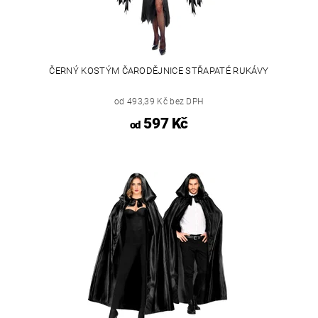
ČERNÝ KOSTÝM ČARODĚJNICE STŘAPATÉ RUKÁVY
od 493,39 Kč bez DPH
597 Kč
od