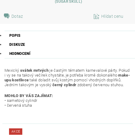
(SUGAR SKULL)
Dotaz
Hlídat cenu
POPIS
DISKUZE
HODNOCENÍ
Mexický
svátek mrtvých
je častým tématem karnevalové párty. Pokud
i vy se na takový večírek chystáte, je potřeba kromě dokonalého
make-
upu kostlivce
také doladit svůj kostým pomocí vhodných doplňků.
Jedním takovým je vysoký
černý cylindr
zdobený červenou stuhou.
MOHLO BY VÁS ZAJÍMAT:
• sametový cylindr
• červená stuha
AKCE