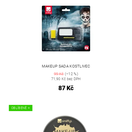
MAKEUP SADA KOSTLIVEC
99 Kč
(–12 %)
71,90 Kč bez DPH
87 Kč
OBLÍBENÉ ⭐️