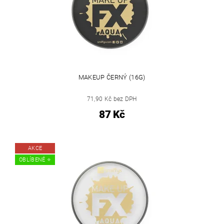
MAKEUP ČERNÝ (16G)
71,90 Kč bez DPH
87 Kč
AKCE
OBLÍBENÉ ⭐️