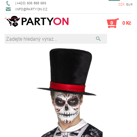
(+420) 606 868 686
CZK
EUR
INFO@PARTYON.CZ
0
0 Kč