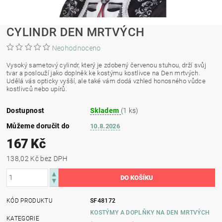
CYLINDR DEN MRTVÝCH
Neohodnoceno
Vysoký sametový cylindr, který je zdobený červenou stuhou, drží svůj
tvar a poslouží jako doplněk ke kostýmu kostlivce na Den mrtvých.
Udělá vás opticky vyšší, ale také vám dodá vzhled honosného vůdce
kostlivců nebo upírů.
Dostupnost
Skladem
(1 ks)
Můžeme doručit do
10.8.2026
167 Kč
138,02 Kč bez DPH
KÓD PRODUKTU
SF48172
KOSTÝMY A DOPLŇKY NA DEN MRTVÝCH
KATEGORIE