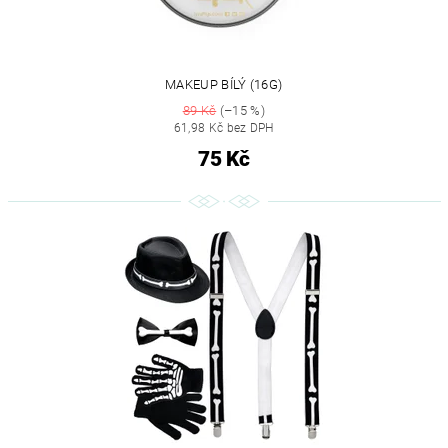
MAKEUP BÍLÝ (16G)
89 Kč
(–15 %)
61,98 Kč bez DPH
75 Kč