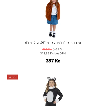
DĚTSKÝ PLÁŠŤ S KAPUCÍ LIŠKA DELUXE
569 Kč
(–31 %)
319,83 Kč bez DPH
387 Kč
AKCE