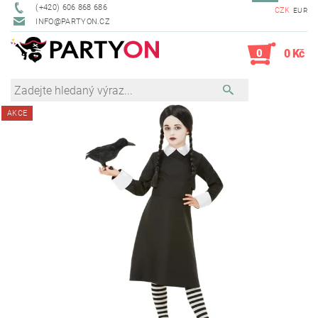
(+420) 606 868 686
CZK
EUR
INFO@PARTYON.CZ
0
0 Kč
AKCE