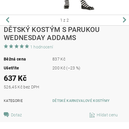
1
z 2
DĚTSKÝ KOSTÝM S PARUKOU
WEDNESDAY ADDAMS
1 hodnocení
Běžná cena
837 Kč
Ušetříte
200 Kč
(–23 %)
637 Kč
526,45 Kč bez DPH
KATEGORIE
DĚTSKÉ KARNEVALOVÉ KOSTÝMY
Dotaz
Hlídat cenu