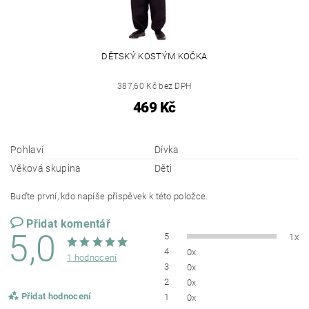
DĚTSKÝ KOSTÝM KOČKA
387,60 Kč bez DPH
469 Kč
Pohlaví
Dívka
Věková skupina
Děti
Buďte první, kdo napíše příspěvek k této položce.
Přidat komentář
5,0
5
1x
4
0x
1 hodnocení
3
0x
2
0x
Přidat hodnocení
1
0x