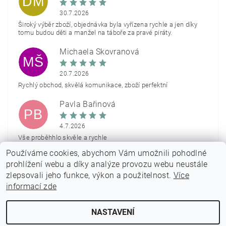
DM
30.7.2026
Široký výběr zboží, objednávka byla vyřízena rychle a jen díky
tomu budou děti a manžel na táboře za pravé piráty.
Michaela Škovranová
MŠ
20.7.2026
Rychlý obchod, skvělá komunikace, zboží perfektní
Pavla Bařinová
PB
4.7.2026
Vše proběhhlo skvěle a rychle
Používáme cookies, abychom Vám umožnili pohodlné
Zobrazit další hodnocení
prohlížení webu a díky analýze provozu webu neustále
zlepsovali jeho funkce, výkon a použitelnost.
Více
informací zde
NASTAVENÍ
2026 © PARTYON.cz, všechna práva vyhrazena