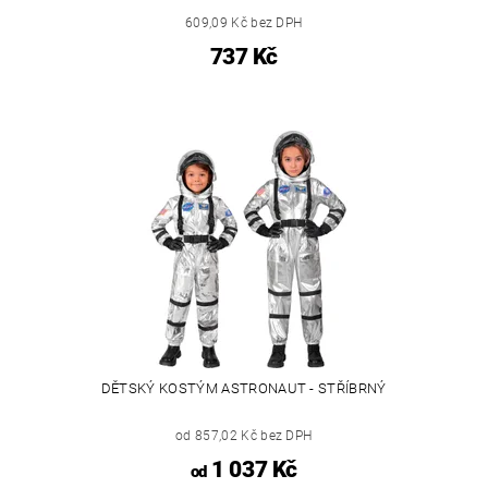
609,09 Kč bez DPH
737 Kč
DĚTSKÝ KOSTÝM ASTRONAUT - STŘÍBRNÝ
od 857,02 Kč bez DPH
1 037 Kč
od