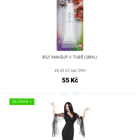
BÍLÝ MAKEUP V TUBĚ (28ML)
45,45 Kč bez DPH
55 Kč
OBLÍBENÉ ⭐️