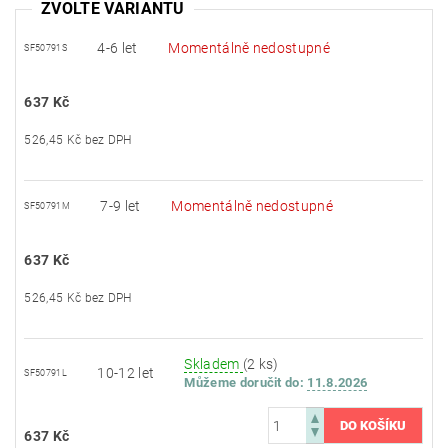
ZVOLTE VARIANTU
4-6 let
Momentálně nedostupné
SF50791S
637 Kč
526,45 Kč bez DPH
7-9 let
Momentálně nedostupné
SF50791M
637 Kč
526,45 Kč bez DPH
Skladem
(2 ks)
10-12 let
SF50791L
Můžeme doručit do:
11.8.2026
637 Kč