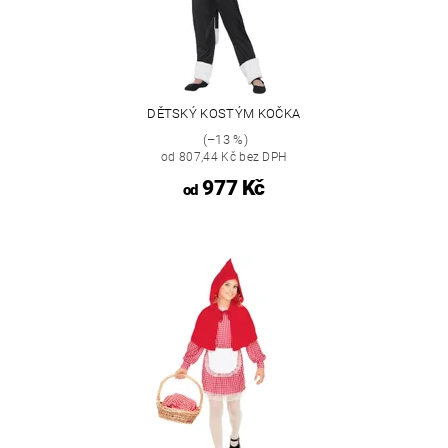
DĚTSKÝ KOSTÝM KOČKA
(–13 %)
od 807,44 Kč bez DPH
977 Kč
od