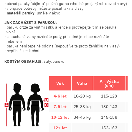
• obvod paruky “objímá” pružná guma (vhodné pro jakýkoli obvod hlavy)
• v případě potřeby můžete použít lak na vlasy
•
materiál paruky:
umělé vlákno
JAK ZACHÁZET S PARUKOU:
• paruku držte za vnitřní síťku a lehce ji protřepejte, tím se paruka
uvolní
• zacuchané vlasy rozčešte prsty, případně je lehce rozčešte
hřebenem
• paruka není tepelně odolná (nepoužívejte proto žehličku na vlasy)
• nepřibližujte k ohni
KOSTÝM OBSAHUJE:
šaty, paruku
A - Výška
B
Věk
Váha
(cm)
4-6 let
16-20 kg
115-128
7-9 let
25-33 kg
130-143
10-12 let
34-45 kg
145-158
12+ let
152-163