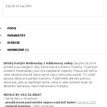
526,45 Kč bez DPH
POPIS
PARAMETRY
DISKUZE
HODNOCENÍ (1)
Dětský kostým Wednesday z Addamsovy rodiny
zaujme na první
pohled svou elegancí díky černé barvě a bílému límečku. Typickým
účesem Wednesday jsou dva zapletené copánky. Pokud ale nemá
vaše ratolest dlouhé nebo černé vlasy, nemusíte zoufat. To vyřeší
paruka, která je součástí kostýmu. Podtrhněte převlek pomocí
dekorace, jako je například černá vrána a vaše ratolest bude na
dětském karnevalu nebo Halloweenu hvězdou.
MOHLO BY VÁS ZAJÍMAT:
• černé šaty s límečkem
•
proužkované punčocháče nejsou součástí balení
(
najdete ZDE
)
•
materiál kostýmu:
100% polyester