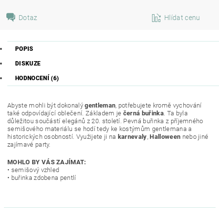
Dotaz
Hlídat cenu
POPIS
DISKUZE
HODNOCENÍ (6)
Abyste mohli být dokonalý
gentleman
, potřebujete kromě vychování
také odpovídající oblečení. Základem je
černá buřinka
. Ta byla
důležitou součástí elegánů z 20. století. Pevná buřinka z příjemného
semišového materiálu se hodí tedy ke kostýmům gentlemana a
historických osobností. Využijete ji na
karnevaly
,
Halloween
nebo jiné
zajímavé party.
MOHLO BY VÁS ZAJÍMAT:
• semišový vzhled
• buřinka zdobena pentlí