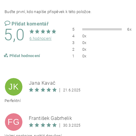
Buďte první, kdo napíše příspěvek k této položce.
Přidat komentář
5,0
5
6x
4
0x
6 hodnocení
3
0x
2
0x
Přidat hodnocení
1
0x
Jana Kavač
JK
|
21.6.2025
Perfektní
František Gabrhelik
FG
|
30.3.2025
Velmi spokojen, rychlé doručení