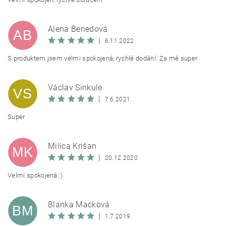
Alena Benedová
AB
|
6.11.2022
S produktem jsem velmi spokojená, rychlé dodání. Za mě super
Václav Sinkule
VS
|
7.6.2021
Super
Milica Krišan
MK
|
20.12.2020
Velmi spokojená :)
Blanka Macková
BM
|
1.7.2019