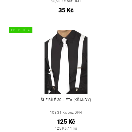
28,93 Kč bez DPH
35 Kč
OBLÍBENÉ ⭐️
ŠLE BÍLÉ 30. LÉTA (KŠANDY)
103,31 Kč bez DPH
125 Kč
125 Kč / 1 ks