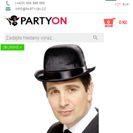
(+420) 606 868 686
CZK
EUR
INFO@PARTYON.CZ
0
0 Kč
OBLÍBENÉ ⭐️