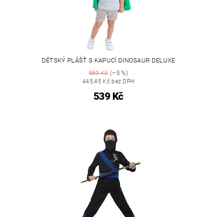
DĚTSKÝ PLÁŠŤ S KAPUCÍ DINOSAUR DELUXE
569 Kč
(–5 %)
445,45 Kč bez DPH
539 Kč