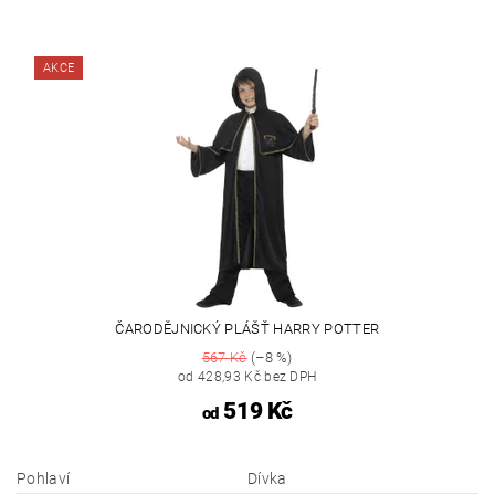
AKCE
ČARODĚJNICKÝ PLÁŠŤ HARRY POTTER
567 Kč
(–8 %)
od 428,93 Kč bez DPH
519 Kč
od
Pohlaví
Dívka