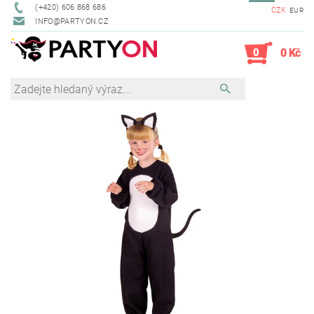
(+420) 606 868 686
CZK
EUR
INFO@PARTYON.CZ
0
0 Kč