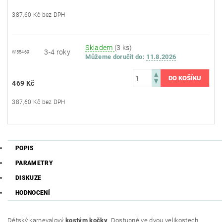
387,60 Kč bez DPH
Skladem
(3 ks)
3-4 roky
W55469
Můžeme doručit do:
11.8.2026
469 Kč
387,60 Kč bez DPH
POPIS
PARAMETRY
DISKUZE
HODNOCENÍ
Dětský karnevalový
kostým kočky
. Dostupné ve dvou velikostech.