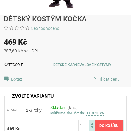
DĚTSKÝ KOSTÝM KOČKA
Neohodnoceno
469 Kč
387,60 Kč bez DPH
KATEGORIE
DĚTSKÉ KARNEVALOVÉ KOSTÝMY
Dotaz
Hlídat cenu
ZVOLTE VARIANTU
Skladem
(5 ks)
2-3 roky
W55468
Můžeme doručit do:
11.8.2026
469 Kč