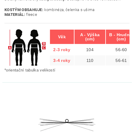
KOSTÝM OBSAHUJE:
kombinéza, čelenka s ušima
MATERIÁL:
fleece
A - Výška
B - Hrudník
Věk
(cm)
(cm)
2-3 roky
104
56-60
3-4 roky
110
56-61
*orientační tabulka velikostí