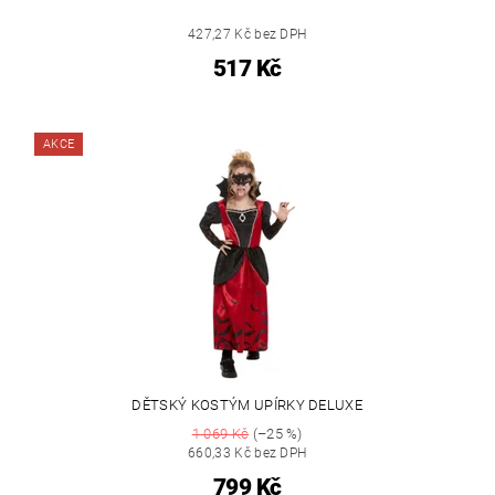
427,27 Kč bez DPH
517 Kč
AKCE
DĚTSKÝ KOSTÝM UPÍRKY DELUXE
1 069 Kč
(–25 %)
660,33 Kč bez DPH
799 Kč