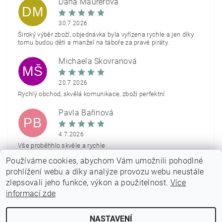
Dana Maurerová
DM
30.7.2026
Široký výběr zboží, objednávka byla vyřízena rychle a jen díky
tomu budou děti a manžel na táboře za pravé piráty.
Michaela Škovranová
MŠ
20.7.2026
Rychlý obchod, skvělá komunikace, zboží perfektní
Pavla Bařinová
PB
4.7.2026
Vše proběhhlo skvěle a rychle
Používáme cookies, abychom Vám umožnili pohodlné
Zobrazit další hodnocení
prohlížení webu a díky analýze provozu webu neustále
zlepsovali jeho funkce, výkon a použitelnost.
Více
informací zde
NASTAVENÍ