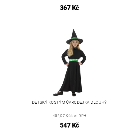
367 Kč
DĚTSKÝ KOSTÝM ČARODĚJKA DLOUHÝ
452,07 Kč bez DPH
547 Kč