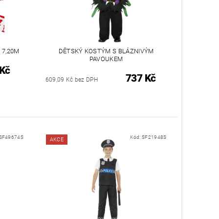
 7,20M
DĚTSKÝ KOSTÝM S BLÁZNIVÝM
PAVOUKEM
 Kč
737 Kč
609,09 Kč bez DPH
SF49674S
Kód:
SF21948S
AKCE