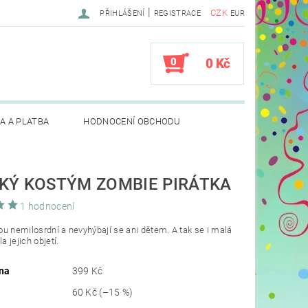
|
CZK
PŘIHLÁŠENÍ
REGISTRACE
EUR
0
0 Kč
A A PLATBA
HODNOCENÍ OBCHODU
KÝ KOSTÝM ZOMBIE PIRÁTKA
1 hodnocení
u nemilosrdní a nevyhýbají se ani dětem. A tak se i malá
la jejich objetí.
na
399 Kč
60 Kč
(–15 %)