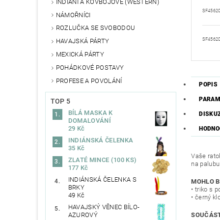
INDIÁNI A KOVBOJOVÉ (WESTERN)
SF4562
NÁMOŘNÍCI
ROZLUČKA SE SVOBODOU
SF4562
HAVAJSKÁ PÁRTY
MEXICKÁ PÁRTY
POHÁDKOVÉ POSTAVY
PROFESE A POVOLÁNÍ
POPIS
PARAM
TOP 5
BÍLÁ MASKA K
DISKU
DOMALOVÁNÍ
29 Kč
HODNOC
INDIÁNSKÁ ČELENKA
35 Kč
Vaše ratol
ZLATÉ MINCE (100 KS)
na palubu 
177 Kč
INDIÁNSKÁ ČELENKA S
MOHLO B
BRKY
• triko s
49 Kč
• černý kl
HAVAJSKÝ VĚNEC BÍLO-
SOUČÁST
AZUROVÝ