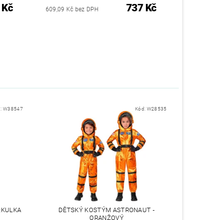
 Kč
737 Kč
609,09 Kč bez DPH
d:
W38547
Kód:
W28535
RKULKA
DĚTSKÝ KOSTÝM ASTRONAUT -
ORANŽOVÝ