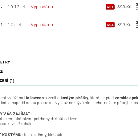
10-12 let
Vyprodáno
399 Kč
0L
12+ let
Vyprodáno
399 Kč
0T
ETRY
ZE
ENÍ (1)
est vyráží na
Halloween
a zvolila
kostým pirátky
, která se před
zombie apo
lodi a napadli celou posádku. Nyní už nezbývá nic jiného, než se připojit k o
Y VÁS ZAJÍMAT:
 potiskem pirátským potrhaných šatů od krve
obouk tvz. třírohák
 KOSTÝMU:
triko, kalhoty, klobouk