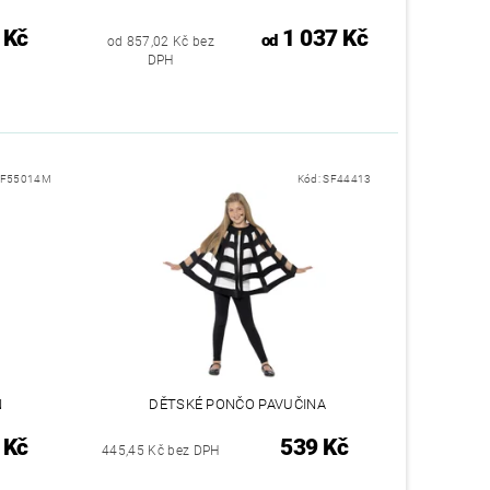
 Kč
1 037 Kč
od
od 857,02 Kč bez
DPH
SF55014M
Kód:
SF44413
N
DĚTSKÉ PONČO PAVUČINA
 Kč
539 Kč
445,45 Kč bez DPH