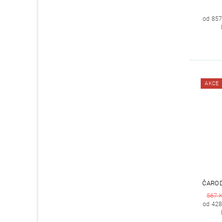
od 857
AKCE
ČAROD
567 
od 428