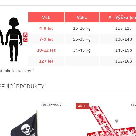
Věk
Váha
A - Výška (c
4-6 let
16-20 kg
115-128
7-9 let
25-33 kg
130-143
10-12 let
34-45 kg
145-158
12+ let
152-163
ní tabulka velikostí
SEJÍCÍ PRODUKTY
Kód:
SF96076
Kó
AKCE