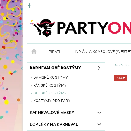
PIRÁTI
INDIÁNI A KOVBOJOVÉ (WESTE
Domů
Kar
KONTAKTY
OBCHODNÍ PODMÍNKY
VRÁ
KARNEVALOVÉ KOSTÝMY
DÁMSKÉ KOSTÝMY
AKCE
PÁNSKÉ KOSTÝMY
DĚTSKÉ KOSTÝMY
KOSTÝMY PRO PÁRY
KARNEVALOVÉ MASKY
DOPLŇKY NA KARNEVAL