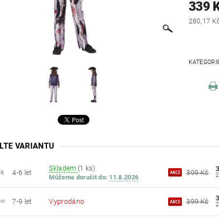
339 
KATEGORI
LTE VARIANTU
Skladem
(1 ks)
4-6 let
399 Kč
0S
Můžeme doručit do:
11.8.2026
7-9 let
Vyprodáno
399 Kč
0M