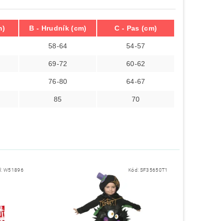
m)
B - Hrudník (cm)
C - Pas (cm)
58-64
54-57
69-72
60-62
76-80
64-67
85
70
d:
W51896
Kód:
SF35650T1