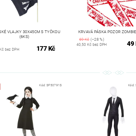
SKÉ VLAJKY 30X45CM S TYČKOU
KRVAVÁ PÁSKA POZOR ZOMBIE
(6KS)
69 Kč
(–28 %)
49
40,50 Kč bez DPH
177 Kč
Kč bez DPH
Kód:
SF50791S
Kód: