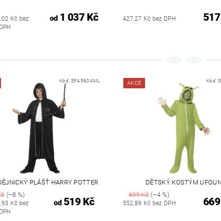
1 037 Kč
517
od
,02 Kč bez
427,27 Kč bez DPH
DPH
Kód:
SF45604ML
Kód:
AKCE
ĚJNICKÝ PLÁŠŤ HARRY POTTER
DĚTSKÝ KOSTÝM UFOU
Kč
(–8 %)
699 Kč
(–4 %)
519 Kč
669
od
,93 Kč bez
552,89 Kč bez DPH
DPH