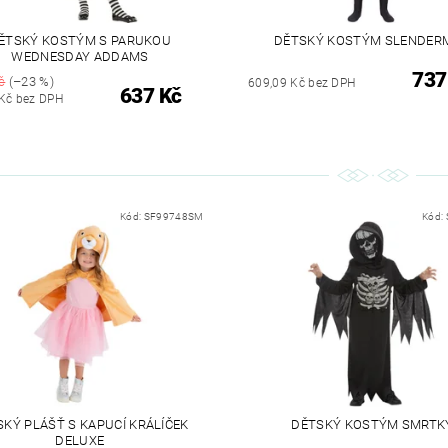
ĚTSKÝ KOSTÝM S PARUKOU
DĚTSKÝ KOSTÝM SLENDER
WEDNESDAY ADDAMS
737
č
(–23 %)
609,09 Kč bez DPH
637 Kč
Kč bez DPH
Kód:
SF99748SM
Kód:
SKÝ PLÁŠŤ S KAPUCÍ KRÁLÍČEK
DĚTSKÝ KOSTÝM SMRTK
DELUXE