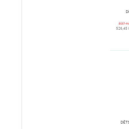
D
837 K
526,45 
DĚT