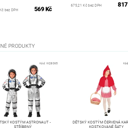
817
675,21 Kč bez DPH
569 Kč
Kč bez DPH
NÉ PRODUKTY
Kód:
W28065
Kó
TSKÝ KOSTÝM ASTRONAUT -
DĚTSKÝ KOSTÝM ČERVENÁ KA
STŘÍBRNÝ
KOSTKOVANÉ ŠATY