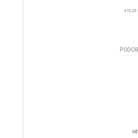
470,25 
PODOB
DĚ