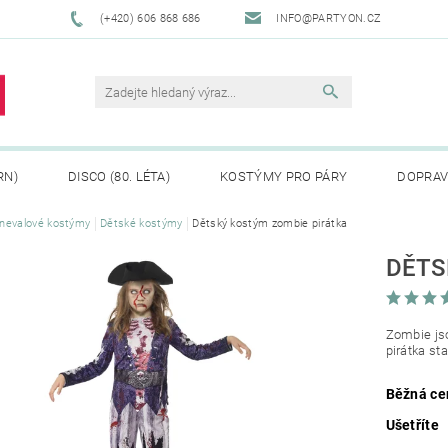
(+420) 606 868 686
INFO@PARTYON.CZ
RN)
DISCO (80. LÉTA)
KOSTÝMY PRO PÁRY
DOPRAV
nevalové kostýmy
Dětské kostýmy
Dětský kostým zombie pirátka
CENÍ ZBOŽÍ
REKLAMACE
DĚTS
Zombie jso
pirátka sta
Běžná ce
Ušetříte