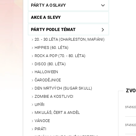
PÁRTY A OSLAVY
AKCE A SLEVY
PÁRTY PODLE TÉMAT
20. - 30.LÉTA (CHARLESTON, MAFIÁNI)
HIPPIES (60. LÉTA)
ROCK A POP (70. - 80. LÉTA)
DISCO (80. LÉTA)
HALLOWEEN
ČARODĚJNICE
DEN MRTVÝCH (SUGAR SKULL)
ZVO
ZOMBIE A KOSTLIVCI
UPÍŘI
SF4562
MIKULÁŠ, ČERT A ANDĚL
VÁNOCE
SF4562
PIRÁTI