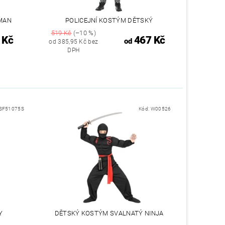
MAN
POLICEJNÍ KOSTÝM DĚTSKÝ
519 Kč
(–10 %)
 Kč
467 Kč
od
od 385,95 Kč bez
DPH
SF51075S
Kód:
W00526
Y
DĚTSKÝ KOSTÝM SVALNATÝ NINJA