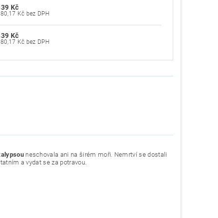
339 Kč
280,17 Kč bez DPH
339 Kč
280,17 Kč bez DPH
kalypsou
neschovala ani na širém moři. Nemrtví se dostali
statním a vydat se za potravou.