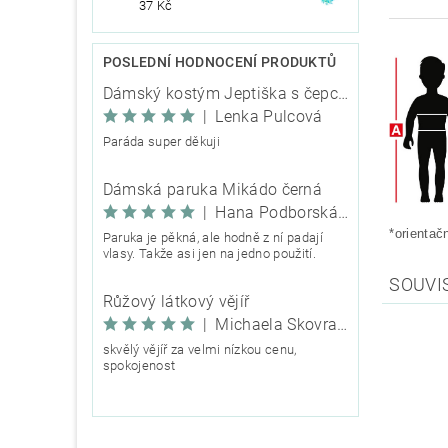
37 Kč
POSLEDNÍ HODNOCENÍ PRODUKTŮ
Dámský kostým Jeptiška s čepcem
|
Lenka Pulcová
Paráda super děkuji
Dámská paruka Mikádo černá
|
Hana Podborská TRIXIE
*orientač
Paruka je pěkná, ale hodně z ní padají
vlasy. Takže asi jen na jedno použití.
SOUVI
Růžový látkový vějíř
|
Michaela Škovranová
skvělý vějíř za velmi nízkou cenu,
spokojenost