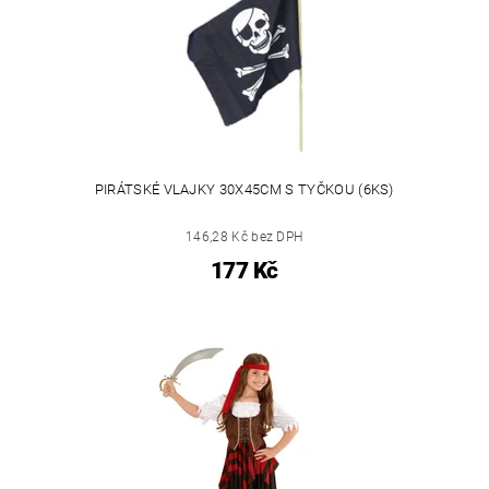
PIRÁTSKÉ VLAJKY 30X45CM S TYČKOU (6KS)
146,28 Kč bez DPH
177 Kč