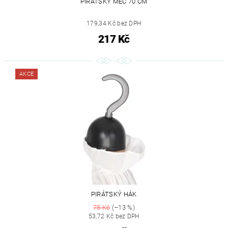
PIRÁTSKÝ MEČ 70 CM
179,34 Kč bez DPH
217 Kč
AKCE
PIRÁTSKÝ HÁK
75 Kč
(–13 %)
53,72 Kč bez DPH