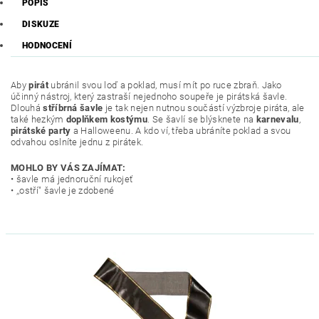
POPIS
DISKUZE
HODNOCENÍ
Aby
pirát
ubránil svou loď a poklad, musí mít po ruce zbraň. Jako
účinný nástroj, který zastraší nejednoho soupeře je pirátská šavle.
Dlouhá
stříbrná šavle
je tak nejen nutnou součástí výzbroje piráta, ale
také hezkým
doplňkem
kostýmu
. Se šavlí se blýsknete na
karnevalu
,
pirátské party
a Halloweenu. A kdo ví, třeba ubráníte poklad a svou
odvahou oslníte jednu z pirátek.
MOHLO BY VÁS ZAJÍMAT:
• šavle má jednoruční rukojeť
• ,,ostří" šavle je zdobené