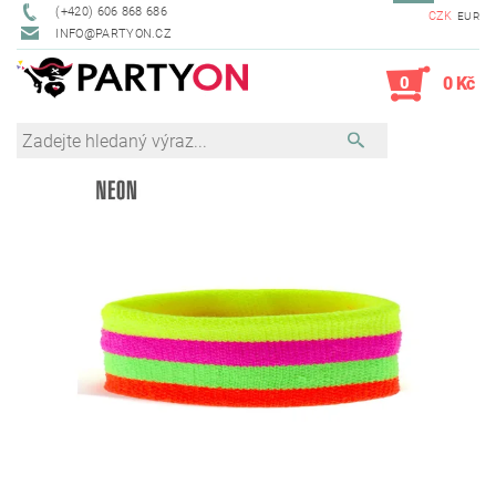
(+420) 606 868 686
CZK
EUR
INFO@PARTYON.CZ
0
0 Kč