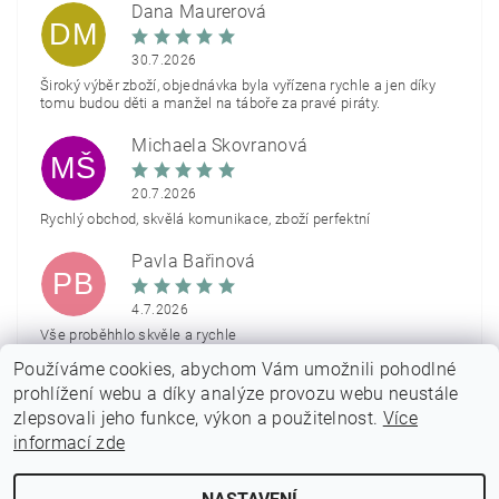
Dana Maurerová
DM
30.7.2026
Široký výběr zboží, objednávka byla vyřízena rychle a jen díky
tomu budou děti a manžel na táboře za pravé piráty.
Michaela Škovranová
MŠ
20.7.2026
Rychlý obchod, skvělá komunikace, zboží perfektní
Pavla Bařinová
PB
4.7.2026
Vše proběhhlo skvěle a rychle
Používáme cookies, abychom Vám umožnili pohodlné
Zobrazit další hodnocení
prohlížení webu a díky analýze provozu webu neustále
zlepsovali jeho funkce, výkon a použitelnost.
Více
informací zde