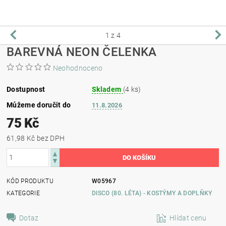
1
z 4
BAREVNÁ NEON ČELENKA
Neohodnoceno
Dostupnost
Skladem
(4 ks)
Můžeme doručit do
11.8.2026
75 Kč
61,98 Kč bez DPH
KÓD PRODUKTU
W05967
KATEGORIE
DISCO (80. LÉTA) - KOSTÝMY A DOPLŇKY
Dotaz
Hlídat cenu