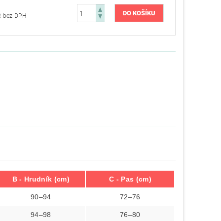
179,34 Kč bez DPH
B - Hrudník (cm)
C - Pas (cm)
90–94
72–76
94–98
76–80