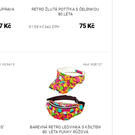
UPRAVA
RETRO ŽLUTÁ POTÍTKA S ČELENKOU
80.LÉTA
7 Kč
75 Kč
61,98 Kč bez DPH
d:
W29413
Kód:
W28121
0S"
BAREVNÁ RETRO LEDVINKA S KŠILTEM
80. LÉTA FUNKY RŮŽOVÁ