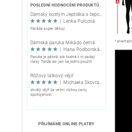
POSLEDNÍ HODNOCENÍ PRODUKTŮ
Dámský kostým Jeptiška s čepcem
|
Lenka Pulcová
Paráda super děkuji
*orientačn
Dámská paruka Mikádo černá
|
Hana Podborská TRIXIE
Paruka je pěkná, ale hodně z ní padají
vlasy. Takže asi jen na jedno použití.
Růžový látkový vějíř
|
Michaela Škovranová
skvělý vějíř za velmi nízkou cenu,
spokojenost
PŘIJÍMÁME ONLINE PLATBY