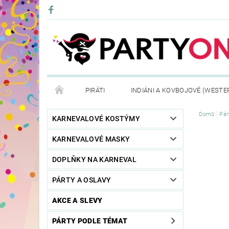
PIRÁTI
INDIÁNI A KOVBOJOVÉ (WESTE
Domů
Pár
KONTAKTY
OBCHODNÍ PODMÍNKY
VRÁ
KARNEVALOVÉ KOSTÝMY
KARNEVALOVÉ MASKY
DOPLŇKY NA KARNEVAL
PÁRTY A OSLAVY
AKCE A SLEVY
PÁRTY PODLE TÉMAT