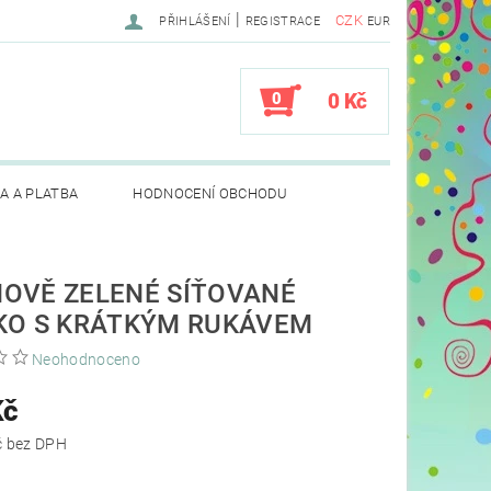
|
CZK
PŘIHLÁŠENÍ
REGISTRACE
EUR
0
0 Kč
A A PLATBA
HODNOCENÍ OBCHODU
OVĚ ZELENÉ SÍŤOVANÉ
KO S KRÁTKÝM RUKÁVEM
Neohodnoceno
Kč
179,34 Kč bez DPH