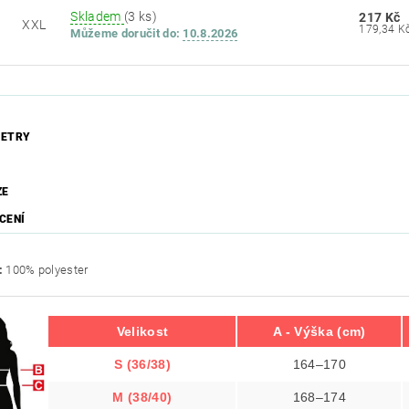
Skladem
(3 ks)
217 Kč
XXL
Můžeme doručit do:
10.8.2026
ETRY
ZE
CENÍ
:
100% polyester
Velikost
A - Výška (cm)
S (36/38)
164–170
M (38/40)
168–174