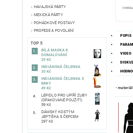
HAVAJSKÁ PÁRTY
W96984
MEXICKÁ PÁRTY
POHÁDKOVÉ POSTAVY
PROFESE A POVOLÁNÍ
POPIS
TOP 5
PARAM
BÍLÁ MASKA K
VIDEO
DOMALOVÁNÍ
29 Kč
DISKU
INDIÁNSKÁ ČELENKA
HODNO
35 Kč
INDIÁNSKÁ ČELENKA S
BRKY
•
materiál
49 Kč
LEPIDLO PRO UPÍŘÍ ZUBY
(OPAKOVANÉ POUŽITÍ)
59 Kč
DÁMSKÝ KOSTÝM
JEPTIŠKA S ČEPCEM
297 Kč