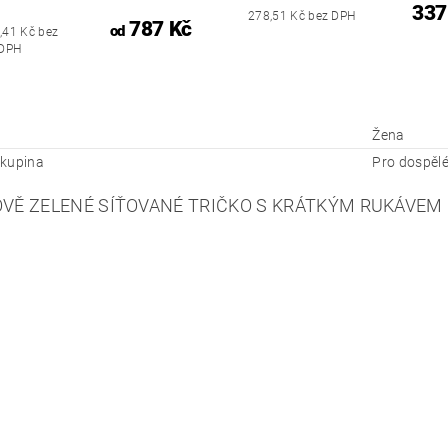
337
278,51 Kč bez DPH
787 Kč
od
,41 Kč bez
DPH
Žena
kupina
Pro dospěl
VĚ ZELENÉ SÍŤOVANÉ TRIČKO S KRÁTKÝM RUKÁVEM