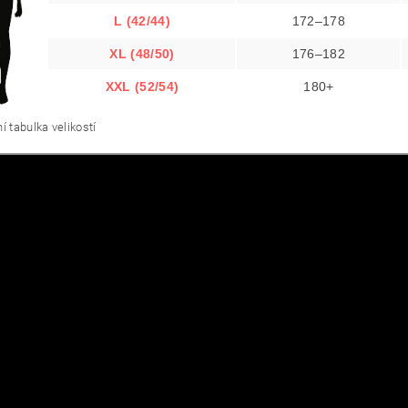
L (42/44)
172–178
XL (48/50)
176–182
XXL (52/54)
180+
í tabulka velikostí