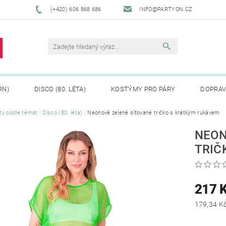
(+420) 606 868 686
INFO@PARTYON.CZ
RN)
DISCO (80. LÉTA)
KOSTÝMY PRO PÁRY
DOPRAV
ty podle témat
Disco (80. léta)
Neonově zelené síťované tričko s krátkým rukávem
CENÍ ZBOŽÍ
REKLAMACE
NEON
TRIČ
217 