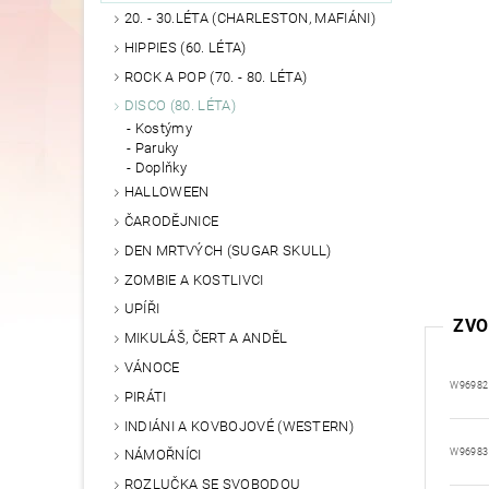
20. - 30.LÉTA (CHARLESTON, MAFIÁNI)
HIPPIES (60. LÉTA)
ROCK A POP (70. - 80. LÉTA)
DISCO (80. LÉTA)
Kostýmy
Paruky
Doplňky
HALLOWEEN
ČARODĚJNICE
DEN MRTVÝCH (SUGAR SKULL)
ZOMBIE A KOSTLIVCI
UPÍŘI
ZVO
MIKULÁŠ, ČERT A ANDĚL
VÁNOCE
W96982
PIRÁTI
INDIÁNI A KOVBOJOVÉ (WESTERN)
W96983
NÁMOŘNÍCI
ROZLUČKA SE SVOBODOU