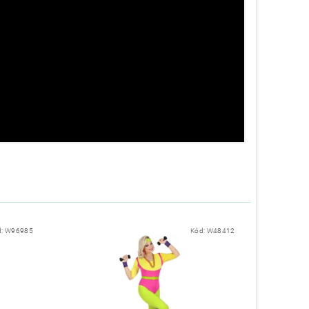
d:
W96985
Kód:
W48412