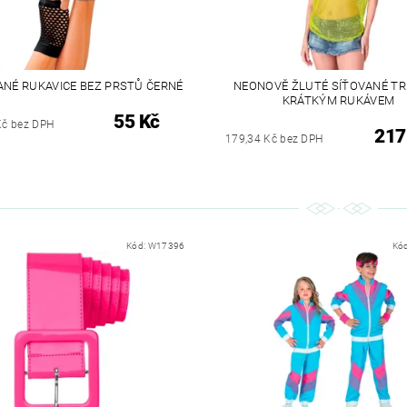
ANÉ RUKAVICE BEZ PRSTŮ ČERNÉ
NEONOVĚ ŽLUTÉ SÍŤOVANÉ TR
KRÁTKÝM RUKÁVEM
55 Kč
Kč bez DPH
217
179,34 Kč bez DPH
Kód:
W17396
Kó