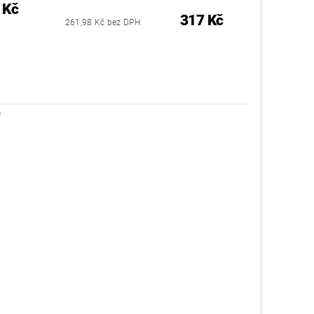
 Kč
317 Kč
261,98 Kč bez DPH
é