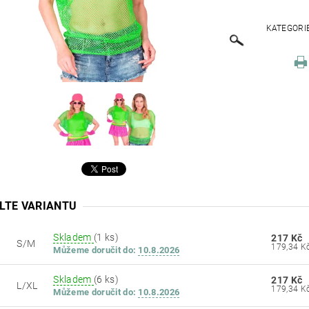
KATEGORI
LTE VARIANTU
Skladem
(1 ks)
217 Kč
S/M
Můžeme doručit do:
10.8.2026
Skladem
(6 ks)
217 Kč
L/XL
Můžeme doručit do:
10.8.2026