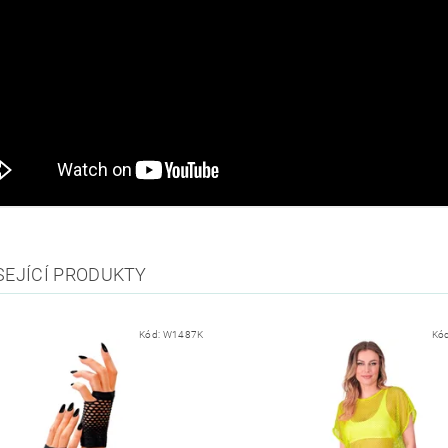
SEJÍCÍ PRODUKTY
Kód:
W1487K
Kó