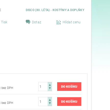
E
DISCO (80. LÉTA) - KOSTÝMY A DOPLŇKY
Tisk
Dotaz
Hlídat cenu
179,34 Kč bez DPH
179,34 Kč bez DPH