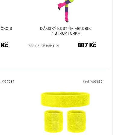
IČKO S
DÁMSKÝ KOSTÝM AEROBIK
INSTRUKTORKA
 Kč
887 Kč
733,06 Kč bez DPH
d:
W97237
Kód:
W05835