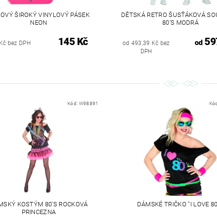
OVÝ ŠIROKÝ VINYLOVÝ PÁSEK
DĚTSKÁ RETRO ŠUSŤÁKOVÁ SO
NEON
80'S MODRÁ
145 Kč
59
od
Kč bez DPH
od 493,39 Kč bez
DPH
Kód:
W98891
Kó
MSKÝ KOSTÝM 80'S ROCKOVÁ
DÁMSKÉ TRIČKO "I LOVE 8
PRINCEZNA