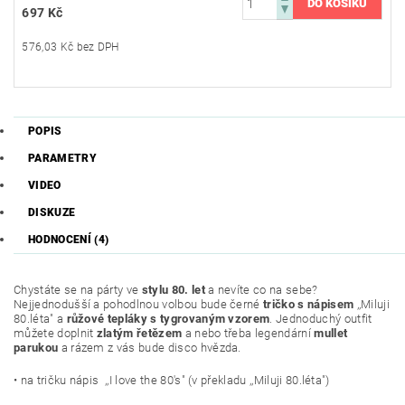
697 Kč
576,03 Kč bez DPH
POPIS
PARAMETRY
VIDEO
DISKUZE
HODNOCENÍ (4)
Chystáte se na párty ve
stylu 80. let
a nevíte co na sebe?
Nejjednodušší a pohodlnou volbou bude černé
tričko s nápisem
,,Miluji
80.léta" a
růžové tepláky s tygrovaným vzorem
. Jednoduchý outfit
můžete doplnit
zlatým řetězem
a nebo třeba legendární
mullet
parukou
a rázem z vás bude disco hvězda.
• na tričku nápis ,,I love the 80's" (v překladu ,,Miluji 80.léta")