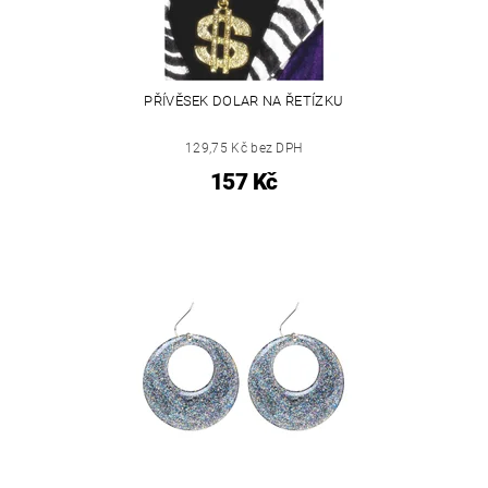
PŘÍVĚSEK DOLAR NA ŘETÍZKU
129,75 Kč bez DPH
157 Kč