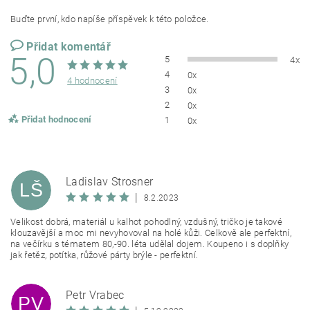
Buďte první, kdo napíše příspěvek k této položce.
Přidat komentář
5,0
5
4x
4
0x
4 hodnocení
3
0x
2
0x
Přidat hodnocení
1
0x
Ladislav Štrosner
LŠ
|
8.2.2023
Velikost dobrá, materiál u kalhot pohodlný, vzdušný, tričko je takové
klouzavější a moc mi nevyhovoval na holé kůži. Celkově ale perfektní,
na večírku s tématem 80,-90. léta udělal dojem. Koupeno i s doplňky
jak řetěz, potítka, růžové párty brýle - perfektní.
Petr Vrabec
PV