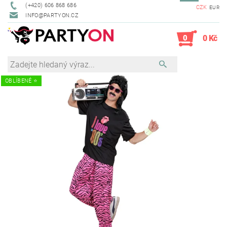
(+420) 606 868 686
CZK
EUR
INFO@PARTYON.CZ
0
0 Kč
OBLÍBENÉ ⭐️