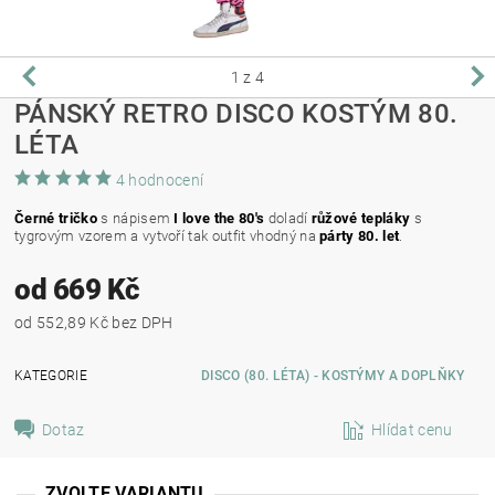
1
z 4
PÁNSKÝ RETRO DISCO KOSTÝM 80.
LÉTA
4 hodnocení
Černé tričko
s nápisem
I love the 80's
doladí
růžové tepláky
s
tygrovým vzorem a vytvoří tak outfit vhodný na
párty 80. let
.
od 669 Kč
od 552,89 Kč bez DPH
KATEGORIE
DISCO (80. LÉTA) - KOSTÝMY A DOPLŇKY
Dotaz
Hlídat cenu
ZVOLTE VARIANTU