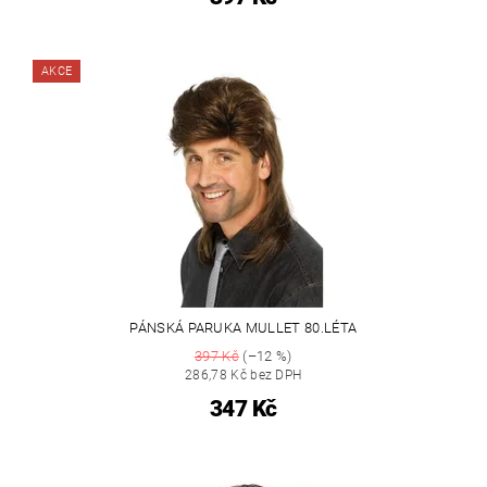
AKCE
PÁNSKÁ PARUKA MULLET 80.LÉTA
397 Kč
(–12 %)
286,78 Kč bez DPH
347 Kč