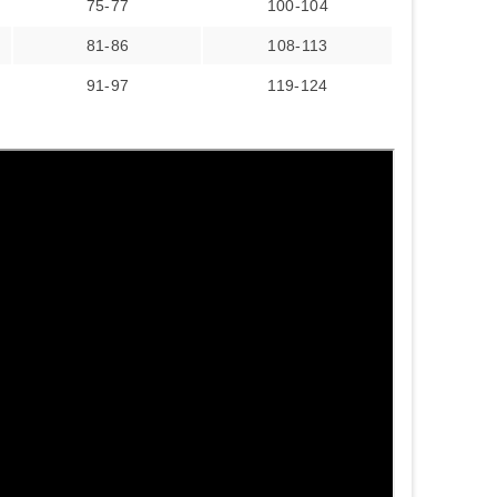
75-77
100-104
81-86
108-113
91-97
119-124