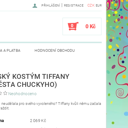
|
CZK
PŘIHLÁŠENÍ
REGISTRACE
EUR
0
0 Kč
A A PLATBA
HODNOCENÍ OBCHODU
KÝ KOSTÝM TIFFANY
ĚSTA CHUCKYHO)
Neohodnoceno
 neudělala pro svého vyvoleného? Tiffany kvůli němu začala
aždit.
na
2 069 Kč