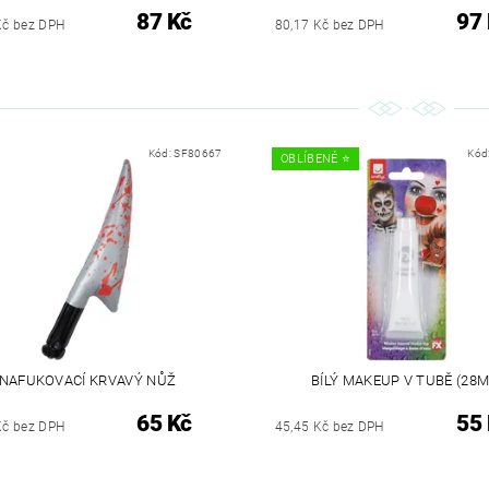
87 Kč
97
Kč bez DPH
80,17 Kč bez DPH
Kód:
SF80667
Kód
OBLÍBENÉ ⭐️
NAFUKOVACÍ KRVAVÝ NŮŽ
BÍLÝ MAKEUP V TUBĚ (28M
65 Kč
55
Kč bez DPH
45,45 Kč bez DPH