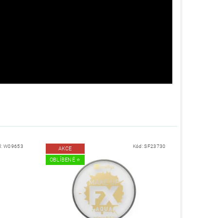
d:
W09653
Kód:
SF23730
AKCE
OBLÍBENÉ ⭐️