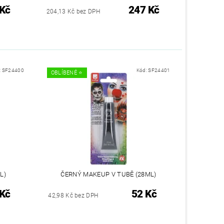
 Kč
247 Kč
204,13 Kč bez DPH
:
SF24400
Kód:
SF24401
OBLÍBENÉ ⭐️
L)
ČERNÝ MAKEUP V TUBĚ (28ML)
 Kč
52 Kč
42,98 Kč bez DPH