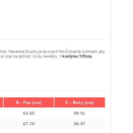
smál. Panenka Chucky je ze svých filmů známá rychlostí, aby
rát si vzal na pomoc i svou nevěstu. V
kostýmu Tiffany
B - Pas (cm)
C - Boky (cm)
62-65
89-91
67-70
94-97