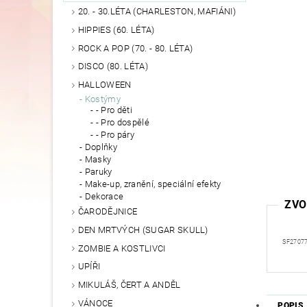
20. - 30.LÉTA (CHARLESTON, MAFIÁNI)
HIPPIES (60. LÉTA)
ROCK A POP (70. - 80. LÉTA)
DISCO (80. LÉTA)
HALLOWEEN
Kostýmy
- Pro děti
- Pro dospělé
- Pro páry
Doplňky
Masky
Paruky
Make-up, zranění, speciální efekty
Dekorace
ZVO
ČARODĚJNICE
DEN MRTVÝCH (SUGAR SKULL)
SF2707
ZOMBIE A KOSTLIVCI
UPÍŘI
MIKULÁŠ, ČERT A ANDĚL
VÁNOCE
POPIS