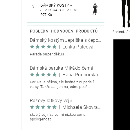
DÁMSKÝ KOSTÝM
JEPTIŠKA S ČEPCEM
297 Kč
POSLEDNÍ HODNOCENÍ PRODUKTŮ
*orientač
Dámský kostým Jeptiška s čepcem
|
Lenka Pulcová
Paráda super děkuji
Dámská paruka Mikádo černá
|
Hana Podborská TRIXIE
Paruka je pěkná, ale hodně z ní padají
vlasy. Takže asi jen na jedno použití.
Růžový látkový vějíř
|
Michaela Škovranová
skvělý vějíř za velmi nízkou cenu,
spokojenost