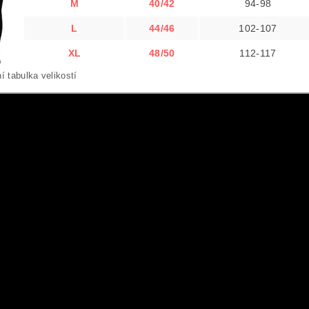
M
40/42
94-98
L
44/46
102-107
XL
48/50
112-117
ní tabulka velikostí