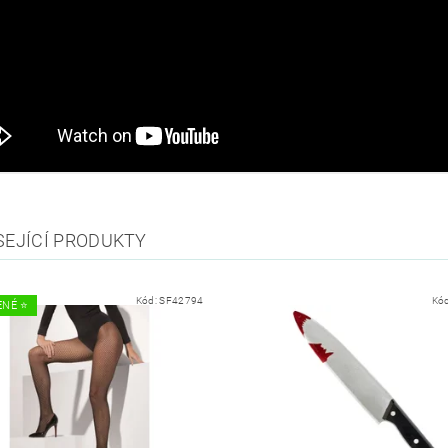
SEJÍCÍ PRODUKTY
Kód:
SF42794
Kó
NÉ ⭐️