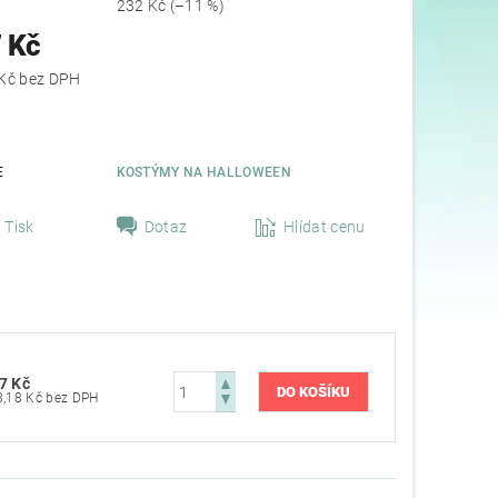
232 Kč
(–11 %)
 Kč
1 518,18 Kč bez DPH
E
KOSTÝMY NA HALLOWEEN
Tisk
Dotaz
Hlídat cenu
7 Kč
1 518,18 Kč bez DPH