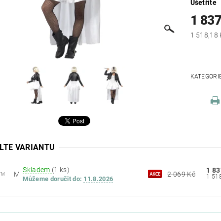
Ušetříte
1 837
KATEGORI
LTE VARIANTU
Skladem
(1 ks)
1 83
M
2 069 Kč
7M
Můžeme doručit do:
11.8.2026