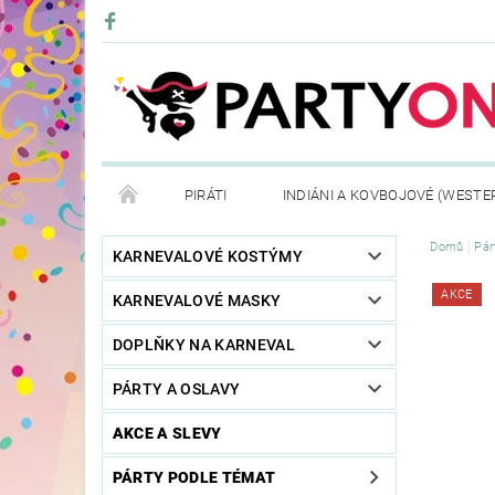
PIRÁTI
INDIÁNI A KOVBOJOVÉ (WESTE
Domů
Pár
KONTAKTY
OBCHODNÍ PODMÍNKY
VRÁ
KARNEVALOVÉ KOSTÝMY
AKCE
KARNEVALOVÉ MASKY
DOPLŇKY NA KARNEVAL
PÁRTY A OSLAVY
AKCE A SLEVY
PÁRTY PODLE TÉMAT