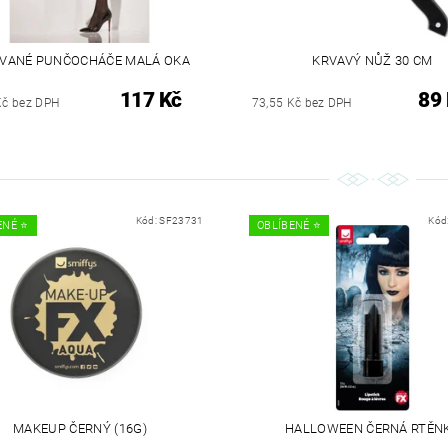
OVANÉ PUNČOCHÁČE MALÁ OKA
KRVAVÝ NŮŽ 30 CM
117 Kč
89
Kč bez DPH
73,55 Kč bez DPH
Kód:
SF23731
Kód
NÉ ⭐️
OBLÍBENÉ ⭐️
MAKEUP ČERNÝ (16G)
HALLOWEEN ČERNÁ RTĚN