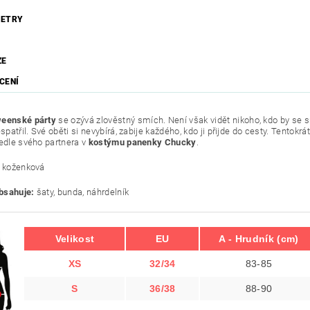
ETRY
ZE
CENÍ
weenské párty
se ozývá zlověstný smích. Není však vidět nikoho, kdo by se 
espatřil. Své oběti si nevybírá, zabije každého, kdo ji přijde do cesty. Tentok
vedle svého partnera v
kostýmu panenky Chucky
.
e koženková
bsahuje:
šaty, bunda, náhrdelník
Velikost
EU
A - Hrudník (cm)
XS
32/34
83-85
S
36/38
88-90