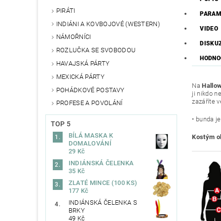
PIRÁTI
PARAM
INDIÁNI A KOVBOJOVÉ (WESTERN)
VIDEO
NÁMOŘNÍCI
DISKU
ROZLUČKA SE SVOBODOU
HODNO
HAVAJSKÁ PÁRTY
MEXICKÁ PÁRTY
Na
Hallo
POHÁDKOVÉ POSTAVY
ji nikdo n
zazáříte 
PROFESE A POVOLÁNÍ
• bunda j
TOP 5
BÍLÁ MASKA K
Kostým o
DOMALOVÁNÍ
29 Kč
INDIÁNSKÁ ČELENKA
35 Kč
ZLATÉ MINCE (100 KS)
177 Kč
INDIÁNSKÁ ČELENKA S
BRKY
49 Kč