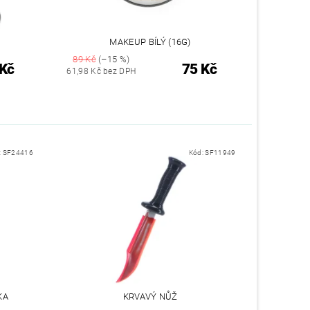
MAKEUP BÍLÝ (16G)
89 Kč
(–15 %)
 Kč
75 Kč
61,98 Kč bez DPH
:
SF24416
Kód:
SF11949
KA
KRVAVÝ NŮŽ