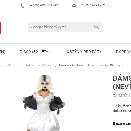
(+420) 606 868 686
INFO@PARTYON.CZ
RN)
DISCO (80. LÉTA)
KOSTÝMY PRO PÁRY
DOPRAV
ty podle témat
Halloween
Kostýmy
Dámský kostým Tiffany (nevěsta Chuckyho)
CENÍ ZBOŽÍ
REKLAMACE
DÁMS
(NEV
Co by žena
dokonce vr
Běžná ce