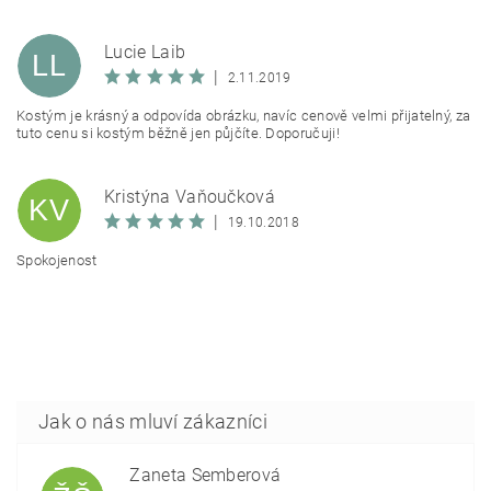
Lucie Laib
LL
|
2.11.2019
Kostým je krásný a odpovída obrázku, navíc cenově velmi přijatelný, za
tuto cenu si kostým běžně jen půjčíte. Doporučuji!
Kristýna Vaňoučková
KV
|
19.10.2018
Spokojenost
Žaneta Šemberová