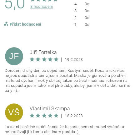
5,0
4
0x
8 hodnocení
3
0x
2
0x
Přidat hodnocení
1
0x
Jiří Fortelka
JF
|
19.2.2023
Doručení druhý den po objednání. Kostým seděl. Kosa a rukavice
nejsou součástí s čímž jsem počítal. Maska je gumová a po chvíli
máte od dýchání mokrý obličej takže po třech hodinách chození na
masopustu jsem toho měl plné zuby, ale byl jsem vidět a děti se mě
bály :-).
Vlastimil Škampa
VŠ
|
18.2.2023
Luxusní parádně seděl škoda že tu kosu jsem si musel vyrábět a
neprodávají jí k tomu ale jinam paráda :)