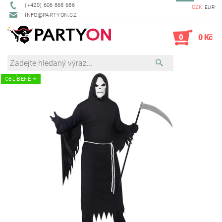
(+420) 606 868 686
CZK
EUR
INFO@PARTYON.CZ
0
0 Kč
OBLÍBENÉ ⭐️