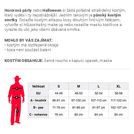
Hororová párty
nebo
Halloween
si žádá pořádně strašidelný kostým,
který vyděsí i ty nejodvážnější. Jedním takovým je
pánský kostým
smrtky
. Dolaďte kostým atrapou kosy, dlouhým řinčivým řetězem,
vytvořte si hrůzostrašný make-up nebo nasaďte masku kostlivce a
vyrazte do ulic jako všemi obávaná smrtka.
MOHLO BY VÁS ZAJÍMAT:
• kostým má roztřepené okraje
• kosa není součást balení
KOSTÝM OBSAHUJE:
černé roucho s kapucí, opasek, maska