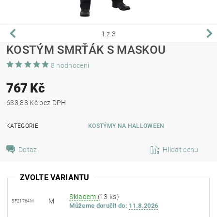
1
z 3
KOSTÝM SMRŤÁK S MASKOU
8 hodnocení
767 Kč
633,88 Kč bez DPH
KATEGORIE
KOSTÝMY NA HALLOWEEN
Dotaz
Hlídat cenu
ZVOLTE VARIANTU
Skladem
(13 ks)
M
SF21764M
Můžeme doručit do:
11.8.2026