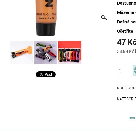
Dostupno
Můžeme d
Běžná ce
Ušetříte
47 K
KÓD PROD
KATEGORI