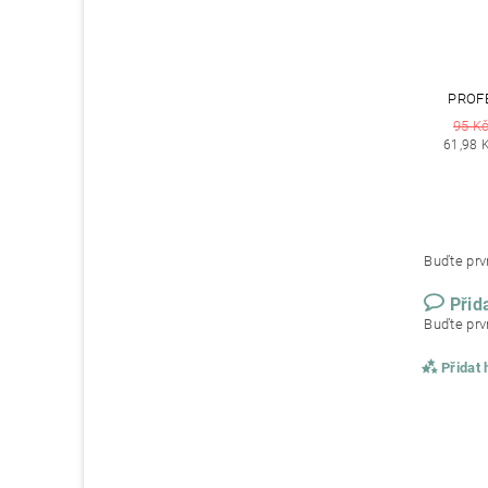
PROFE
95 K
61,98 
Buďte prvn
Přid
Buďte prvn
Přidat