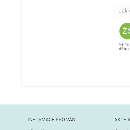
Ž
Velmi 
děkuji 
INFORMACE PRO VÁS
AKCE 