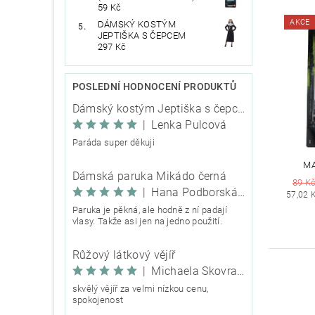
59 Kč
AKCE
DÁMSKÝ KOSTÝM
JEPTIŠKA S ČEPCEM
297 Kč
POSLEDNÍ HODNOCENÍ PRODUKTŮ
Dámský kostým Jeptiška s čepcem
|
Lenka Pulcová
Paráda super děkuji
MA
Dámská paruka Mikádo černá
89 K
|
Hana Podborská TRIXIE
57,02 
Paruka je pěkná, ale hodně z ní padají
vlasy. Takže asi jen na jedno použití.
Růžový látkový vějíř
|
Michaela Škovranová
skvělý vějíř za velmi nízkou cenu,
spokojenost