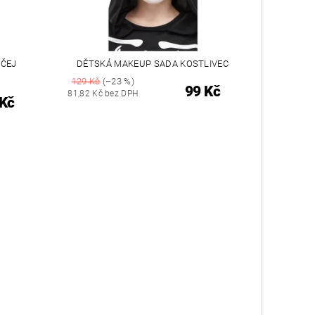
IČEJ
DĚTSKÁ MAKEUP SADA KOSTLIVEC
129 Kč
(–23 %)
99 Kč
81,82 Kč bez DPH
 Kč