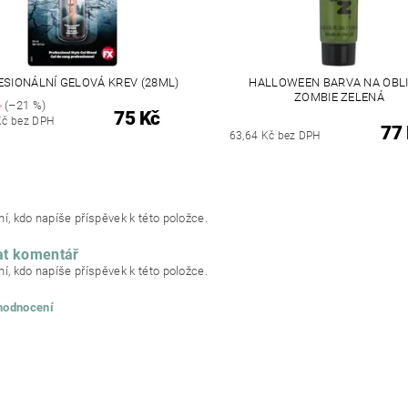
SIONÁLNÍ GELOVÁ KREV (28ML)
HALLOWEEN BARVA NA OBL
ZOMBIE ZELENÁ
č
(–21 %)
75 Kč
Kč bez DPH
77
63,64 Kč bez DPH
í, kdo napíše příspěvek k této položce.
at komentář
í, kdo napíše příspěvek k této položce.
 hodnocení