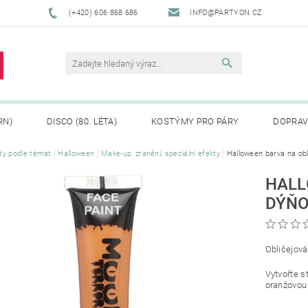
(+420) 606 868 686
INFO@PARTYON.CZ
RN)
DISCO (80. LÉTA)
KOSTÝMY PRO PÁRY
DOPRAV
ty podle témat
Halloween
Make-up, zranění, speciální efekty
Halloween barva na ob
CENÍ ZBOŽÍ
REKLAMACE
HALL
DÝŇO
Obličejová
Vytvořte s
oranžovou 