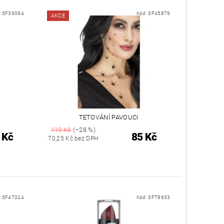
:
SF39094
Kód:
SF45879
AKCE
TETOVÁNÍ PAVOUCI
119 Kč
(–28 %)
 Kč
85 Kč
70,25 Kč bez DPH
:
SF47024
Kód:
SFT8633