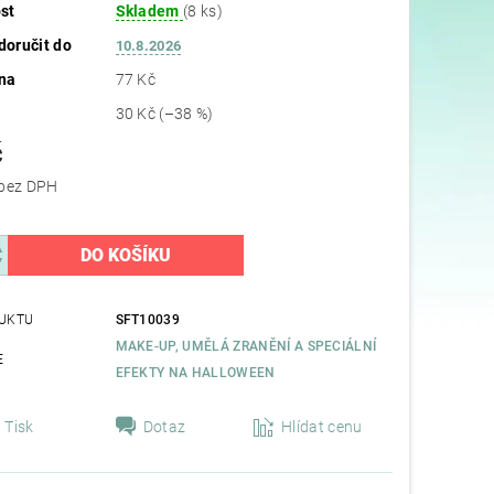
st
Skladem
(8 ks)
oručit do
10.8.2026
na
77 Kč
30 Kč
(–38 %)
č
38,84 Kč bez DPH
UKTU
SFT10039
MAKE-UP, UMĚLÁ ZRANĚNÍ A SPECIÁLNÍ
E
EFEKTY NA HALLOWEEN
Tisk
Dotaz
Hlídat cenu