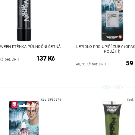
WEEN RTĚNKA PŮLNOČNÍ ČERNÁ
LEPIDLO PRO UPÍŘÍ ZUBY (OP
POUŽITÍ)
137 Kč
Kč bez DPH
59
48,76 Kč bez DPH
Kód:
SF39676
Kód: