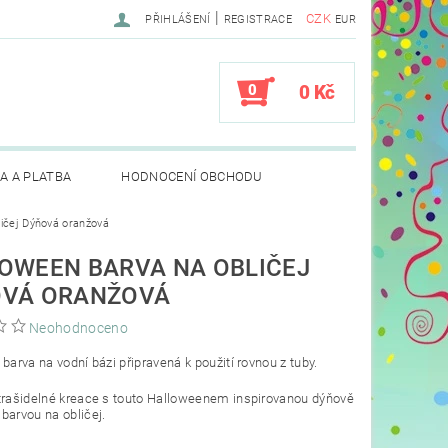
|
CZK
PŘIHLÁŠENÍ
REGISTRACE
EUR
0
0 Kč
A A PLATBA
HODNOCENÍ OBCHODU
ličej Dýňová oranžová
OWEEN BARVA NA OBLIČEJ
VÁ ORANŽOVÁ
Neohodnoceno
 barva na vodní bázi připravená k použití rovnou z tuby.
trašidelné kreace s touto Halloweenem inspirovanou dýňově
barvou na obličej.