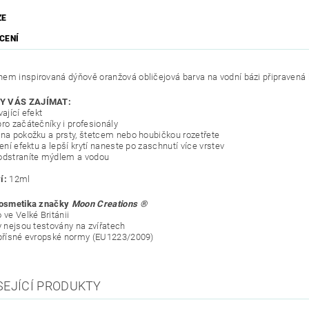
ZE
CENÍ
em inspirovaná dýňově oranžová obličejová barva na vodní bázi připravená k 
Y VÁS ZAJÍMAT:
vající efekt
pro začátečníky i profesionály
 na pokožku a prsty, štetcem nebo houbičkou rozetřete
lení efektu a lepší krytí naneste po zaschnutí více vrstev
odstraníte mýdlem a vodou
í:
12ml
kosmetika značky
Moon Creations ®
 ve Velké Británii
y nejsou testovány na zvířatech
 přísné evropské normy (EU1223/2009)
SEJÍCÍ PRODUKTY