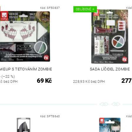
Kód:
SF50837
Kód
OBLÍBENÉ ⭐️
KEUP S TETOVÁNÍM ZOMBIE
SADA LÍČIDEL ZOMBIE
č
(–22 %)
69 Kč
277
Kč bez DPH
228,93 Kč bez DPH
Kód:
SFT8640
Kód