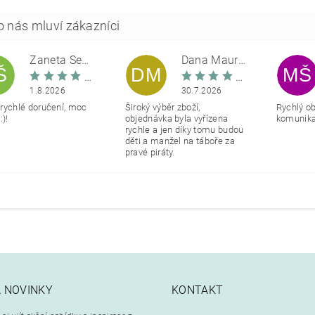
Žaneta Šemberová
Dana Maurerová
Š
DM
MŠ
1.8.2026
30.7.2026
rychlé doručení, moc
Široký výběr zboží,
Rychlý o
:)!
objednávka byla vyřízena
komunikac
rychle a jen díky tomu budou
děti a manžel na táboře za
pravé piráty.
A NOVINKY
KONTAKT