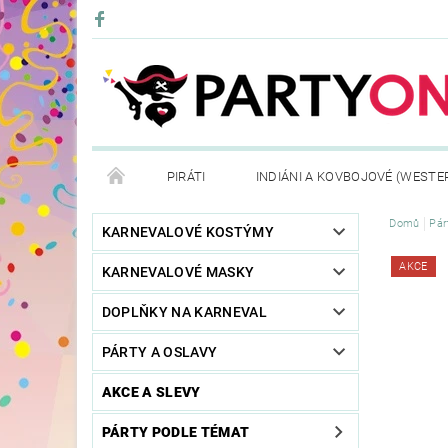
PIRÁTI
INDIÁNI A KOVBOJOVÉ (WESTE
Domů
Pár
KONTAKTY
OBCHODNÍ PODMÍNKY
VRÁ
KARNEVALOVÉ KOSTÝMY
AKCE
KARNEVALOVÉ MASKY
DOPLŇKY NA KARNEVAL
PÁRTY A OSLAVY
AKCE A SLEVY
PÁRTY PODLE TÉMAT