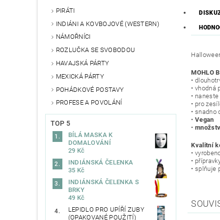
PIRÁTI
DISKU
INDIÁNI A KOVBOJOVÉ (WESTERN)
HODNO
NÁMOŘNÍCI
ROZLUČKA SE SVOBODOU
Halloween
HAVAJSKÁ PÁRTY
MOHLO B
MEXICKÁ PÁRTY
• dlouhotr
• vhodná 
POHÁDKOVÉ POSTAVY
• naneste
PROFESE A POVOLÁNÍ
• pro zesí
• snadno 
•
Vegan
TOP 5
•
množstv
BÍLÁ MASKA K
DOMALOVÁNÍ
Kvalitní 
29 Kč
• vyrobeno
• přípravk
INDIÁNSKÁ ČELENKA
• splňuje
35 Kč
INDIÁNSKÁ ČELENKA S
BRKY
49 Kč
SOUVI
LEPIDLO PRO UPÍŘÍ ZUBY
(OPAKOVANÉ POUŽITÍ)