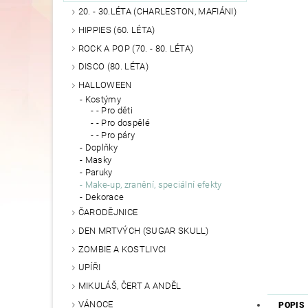
20. - 30.LÉTA (CHARLESTON, MAFIÁNI)
HIPPIES (60. LÉTA)
ROCK A POP (70. - 80. LÉTA)
DISCO (80. LÉTA)
HALLOWEEN
Kostýmy
- Pro děti
- Pro dospělé
- Pro páry
Doplňky
Masky
Paruky
Make-up, zranění, speciální efekty
Dekorace
ČARODĚJNICE
DEN MRTVÝCH (SUGAR SKULL)
ZOMBIE A KOSTLIVCI
UPÍŘI
MIKULÁŠ, ČERT A ANDĚL
VÁNOCE
POPIS