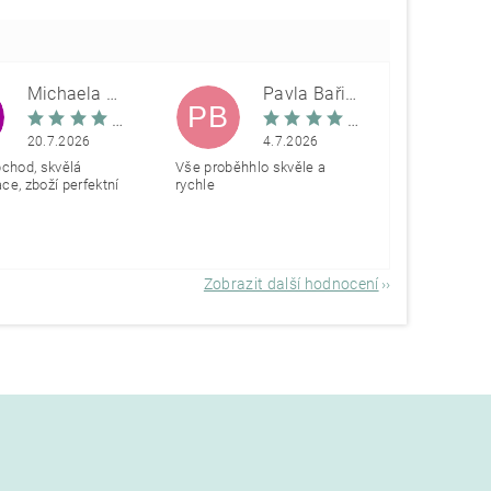
Michaela Škovranová
Pavla Bařinová
PB
20.7.2026
4.7.2026
bchod, skvělá
Vše proběhhlo skvěle a
e, zboží perfektní
rychle
Zobrazit další hodnocení