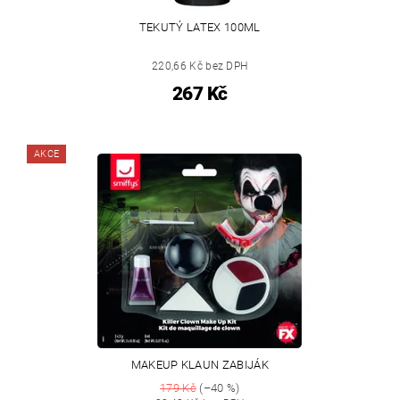
TEKUTÝ LATEX 100ML
220,66 Kč bez DPH
267 Kč
AKCE
MAKEUP KLAUN ZABIJÁK
179 Kč
(–40 %)