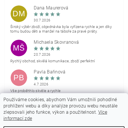
Dana Maurerová
DM
30.7.2026
Široký výběr zboží, objednávka byla vyřízena rychle a jen díky
tomu budou děti a manžel na táboře za pravé piráty.
Michaela Škovranová
MŠ
20.7.2026
Rychlý obchod, skvělá komunikace, zboží perfektní
Pavla Bařinová
PB
4.7.2026
Vše proběhhlo skvěle a rychle
Používáme cookies, abychom Vám umožnili pohodlné
Zobrazit další hodnocení
prohlížení webu a díky analýze provozu webu neustále
zlepsovali jeho funkce, výkon a použitelnost.
Více
informací zde