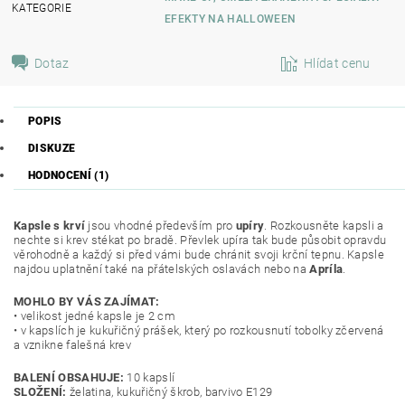
KATEGORIE
EFEKTY NA HALLOWEEN
Dotaz
Hlídat cenu
POPIS
DISKUZE
HODNOCENÍ (1)
Kapsle s krví
jsou vhodné především pro
upíry
. Rozkousněte kapsli a
nechte si krev stékat po bradě. Převlek upíra tak bude působit opravdu
věrohodně a každý si před vámi bude chránit svoji krční tepnu. Kapsle
najdou uplatnění také na přátelských oslavách nebo na
Apríla
.
MOHLO BY VÁS ZAJÍMAT:
• velikost jedné kapsle je 2 cm
• v kapslích je kukuřičný prášek, který po rozkousnutí tobolky zčervená
a vznikne falešná krev
BALENÍ OBSAHUJE:
10 kapslí
SLOŽENÍ:
želatina, kukuřičný škrob, barvivo E129