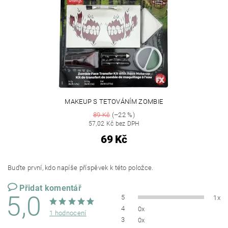
MAKEUP S TETOVÁNÍM ZOMBIE
89 Kč
(–22 %)
57,02 Kč bez DPH
69 Kč
Buďte první, kdo napíše příspěvek k této položce.
Přidat komentář
5,0
5
1x
4
0x
1 hodnocení
3
0x