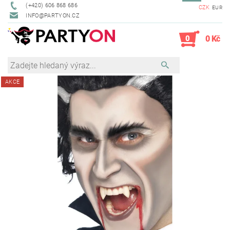
(+420) 606 868 686
CZK
EUR
INFO@PARTYON.CZ
0
0 Kč
AKCE