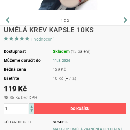
1
z 2
UMĚLÁ KREV KAPSLE 10KS
1 hodnocení
Dostupnost
Skladem
(15 balení)
Můžeme doručit do
11.8.2026
Běžná cena
129 Kč
Ušetříte
10 Kč
(–7 %)
119 Kč
98,35 Kč bez DPH
KÓD PRODUKTU
SF24398
MAKE-UP, UMĚLÁ ZRANĚNÍ A SPECIÁLNÍ