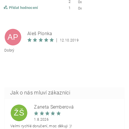
2
0x
Přidat hodnocení
1
0x
Aleš Plonka
AP
|
12.10.2019
Dobrý
Žaneta Šemberová
ŽŠ
1.8.2026
Velmi rychlé doručení, moc děkuji :)!