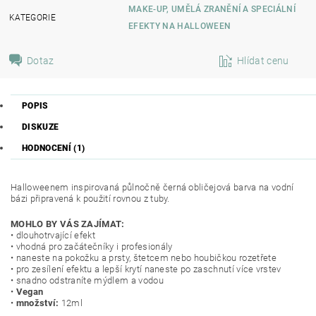
MAKE-UP, UMĚLÁ ZRANĚNÍ A SPECIÁLNÍ
KATEGORIE
EFEKTY NA HALLOWEEN
Dotaz
Hlídat cenu
POPIS
DISKUZE
HODNOCENÍ (1)
Halloweenem inspirovaná půlnočně černá obličejová barva na vodní
bázi připravená k použití rovnou z tuby.
MOHLO BY VÁS ZAJÍMAT:
• dlouhotrvající efekt
• vhodná pro začátečníky i profesionály
• naneste na pokožku a prsty, štetcem nebo houbičkou rozetřete
• pro zesílení efektu a lepší krytí naneste po zaschnutí více vrstev
• snadno odstraníte mýdlem a vodou
•
Vegan
•
množství:
12ml