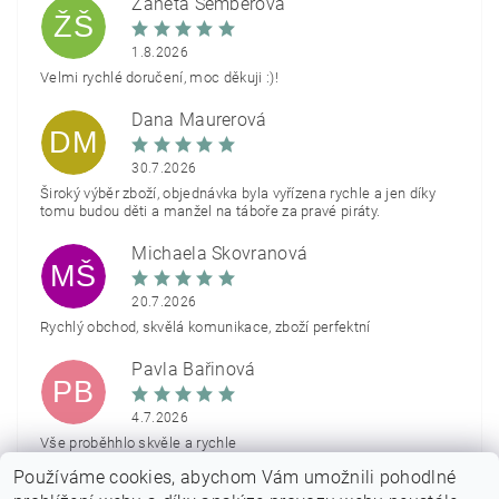
Žaneta Šemberová
ŽŠ
1.8.2026
Velmi rychlé doručení, moc děkuji :)!
Dana Maurerová
DM
30.7.2026
Široký výběr zboží, objednávka byla vyřízena rychle a jen díky
tomu budou děti a manžel na táboře za pravé piráty.
Michaela Škovranová
MŠ
20.7.2026
Rychlý obchod, skvělá komunikace, zboží perfektní
Pavla Bařinová
PB
4.7.2026
Vše proběhhlo skvěle a rychle
Používáme cookies, abychom Vám umožnili pohodlné
Zobrazit další hodnocení