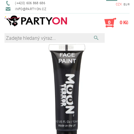
(+420) 606 868 686
CZK
EUR
INFO@PARTYON.CZ
0
0 Kč