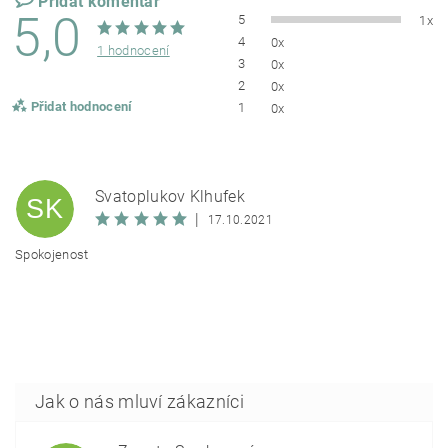
Přidat komentář
5,0
5
1x
4
0x
1 hodnocení
3
0x
2
0x
Přidat hodnocení
1
0x
Svatoplukov Klhufek
SK
|
17.10.2021
Spokojenost