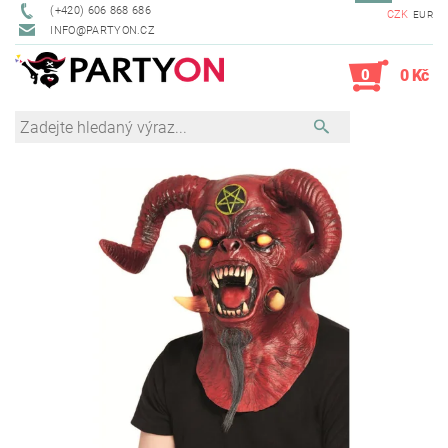
(+420) 606 868 686
CZK
EUR
INFO@PARTYON.CZ
0
0 Kč