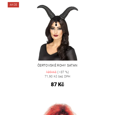
AKCE
ČERTOVSKÉ ROHY SATAN
139 Kč
(–37 %)
71,90 Kč bez DPH
87 Kč