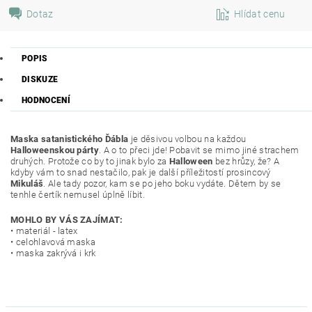
Dotaz
Hlídat cenu
POPIS
DISKUZE
HODNOCENÍ
Maska satanistického Ďábla
je děsivou volbou na každou
Halloweenskou párty
. A o to přeci jde! Pobavit se mimo jiné strachem
druhých. Protože co by to jinak bylo za
Halloween
bez hrůzy, že? A
kdyby vám to snad nestačilo, pak je další příležitostí prosincový
Mikuláš
. Ale tady pozor, kam se po jeho boku vydáte. Dětem by se
tenhle čertík nemusel úplně líbit.
MOHLO BY VÁS ZAJÍMAT:
• materiál - latex
• celohlavová maska
• maska zakrývá i krk