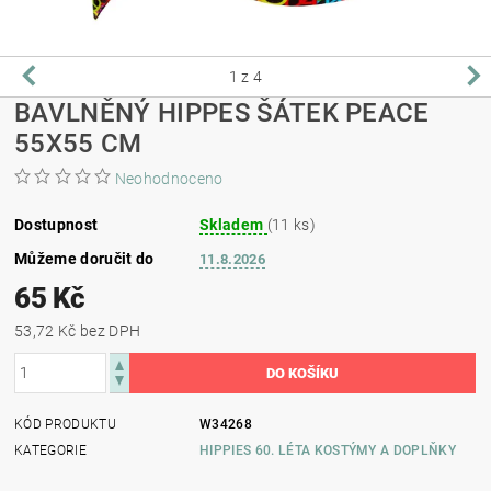
1
z 4
BAVLNĚNÝ HIPPES ŠÁTEK PEACE
55X55 CM
Neohodnoceno
Dostupnost
Skladem
(11 ks)
Můžeme doručit do
11.8.2026
65 Kč
53,72 Kč bez DPH
KÓD PRODUKTU
W34268
KATEGORIE
HIPPIES 60. LÉTA KOSTÝMY A DOPLŇKY