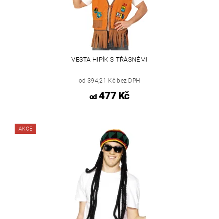
VESTA HIPÍK S TŘÁSNĚMI
od 394,21 Kč bez DPH
477 Kč
od
AKCE