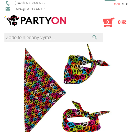
(+420) 606 868 686
CZK
EUR
INFO@PARTYON.CZ
0
0 Kč