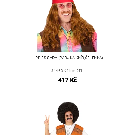
HIPPIES SADA (PARUKA,KNÍR,ČELENKA)
344,63 Kč bez DPH
417 Kč