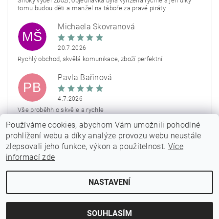
Široký výběr zboží, objednávka byla vyřízena rychle a jen díky
tomu budou děti a manžel na táboře za pravé piráty.
Michaela Škovranová
MŠ
20.7.2026
Rychlý obchod, skvělá komunikace, zboží perfektní
Pavla Bařinová
PB
4.7.2026
Vše proběhhlo skvěle a rychle
Používáme cookies, abychom Vám umožnili pohodlné
Zobrazit další hodnocení
prohlížení webu a díky analýze provozu webu neustále
zlepsovali jeho funkce, výkon a použitelnost.
Více
informací zde
NASTAVENÍ
2026 © PARTYON.cz, všechna práva vyhrazena
Vytvořil Shoptet
SOUHLASÍM