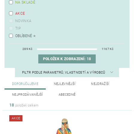
NA SKLADĚ
AKCE
NOVINKA
TIP
OBLÍBENÉ ⭐️
289
Kč
1167
Kč
POLOŽEK K ZOBRAZENÍ:
18
FILTR PODLE PARAMETRŮ, VLASTNOSTÍ A VÝROBCŮ
DOPORUČUJEME
NEJLEVNĚJŠÍ
NEJDRAŽŠÍ
NEJPRODÁVANĚJŠÍ
ABECEDNĚ
18
položek celkem
AKCE