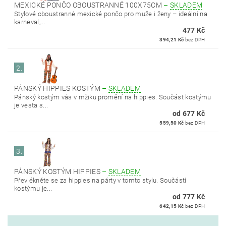
MEXICKÉ PONČO OBOUSTRANNÉ 100X75CM
–
SKLADEM
Stylové oboustranné mexické pončo pro muže i ženy – ideální na
karneval,...
477 Kč
394,21 Kč
bez DPH
2.
PÁNSKÝ HIPPIES KOSTÝM
–
SKLADEM
Pánský kostým vás v mžiku promění na hippies. Součást kostýmu
je vesta s...
od 677 Kč
559,50 Kč
bez DPH
3.
PÁNSKÝ KOSTÝM HIPPIES
–
SKLADEM
Převlékněte se za hippies na párty v tomto stylu. Součástí
kostýmu je...
od 777 Kč
642,15 Kč
bez DPH