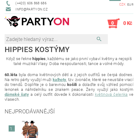
(+420) 606 868 686
CZK
EUR
INFO@PARTYON.CZ
0
0 Kč
HIPPIES KOSTÝMY
Když se řekne
hippies
, každému se jako první vybaví květiny a nejspíš
také muzikál Vlasy. Doba nespoutanosti, tance a volné módy.
60.léta
byla doma květinových dětí a z jejich outfitů se čerpá dodnes.
Na retro párty využijí muži
kalhoty
, tzv. zvonáče, které se neustále vrací
do trendů. Doplňte je o barevnou
košili
a dolaďte svůj vzhled pomocí
lenonek a náhrdelníku se znakem peace. Ženy využijí jako kostým
dámské šaty
a celý outfit dovede k dokonalosti
květinová čelenka
ve
vlasech.
NEJPRODÁVANĚJŠÍ
1.