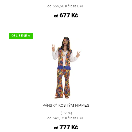
od 559,50 Kč bez DPH
677 Kč
od
OBLÍBENÉ ⭐️
PÁNSKÝ KOSTÝM HIPPIES
(–2 %)
od 642,15 Kč bez DPH
777 Kč
od