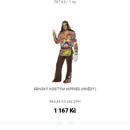
797 Kč / 1 ks
PÁNSKÝ KOSTÝM HIPPIES (HNĚDÝ)
964,46 Kč bez DPH
1 167 Kč