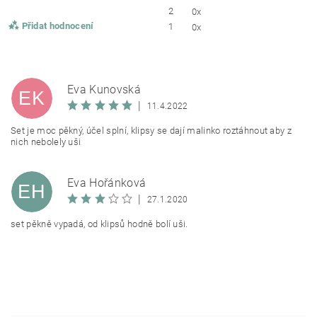
2
0x
Přidat hodnocení
1
0x
Eva Kunovská
EK
|
11.4.2022
Set je moc pěkný, účel splní, klipsy se dají malinko roztáhnout aby z
nich nebolely uši
Eva Hořánková
EH
|
27.1.2020
set pěkně vypadá, od klipsů hodně bolí uši.