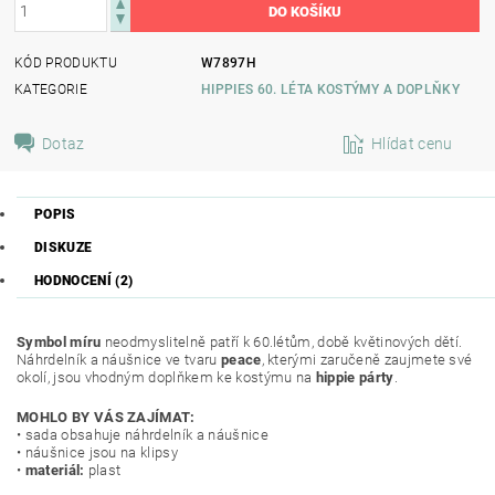
KÓD PRODUKTU
W7897H
KATEGORIE
HIPPIES 60. LÉTA KOSTÝMY A DOPLŇKY
Dotaz
Hlídat cenu
POPIS
DISKUZE
HODNOCENÍ (2)
Symbol míru
neodmyslitelně patří k 60.létům, době květinových dětí.
Náhrdelník a náušnice ve tvaru
peace
, kterými zaručeně zaujmete své
okolí, jsou vhodným doplňkem ke kostýmu na
hippie párty
.
MOHLO BY VÁS ZAJÍMAT:
• sada obsahuje náhrdelník a náušnice
• náušnice jsou na klipsy
•
materiál:
plast