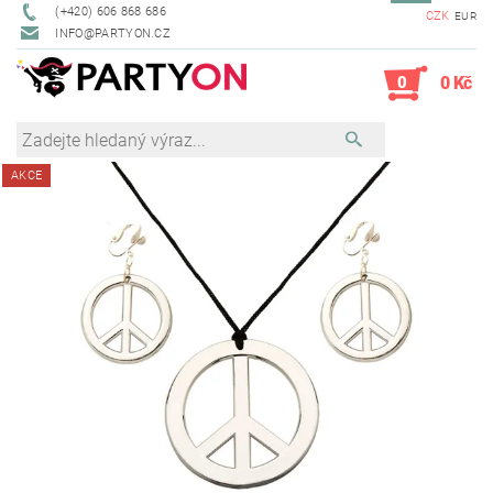
(+420) 606 868 686
CZK
EUR
INFO@PARTYON.CZ
0
0 Kč
AKCE