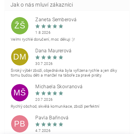
Žaneta Šemberová
ŽŠ
1.8.2026
Velmi rychlé doručení, moc děkuji :)!
Dana Maurerová
DM
30.7.2026
Široký výběr zboží, objednávka byla vyřízena rychle a jen díky
tomu budou děti a manžel na táboře za pravé piráty.
Michaela Škovranová
MŠ
20.7.2026
Rychlý obchod, skvělá komunikace, zboží perfektní
Pavla Bařinová
PB
4.7.2026