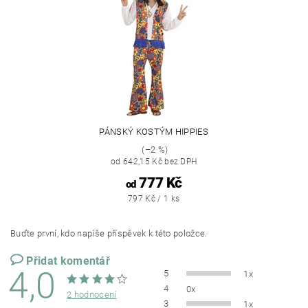
PÁNSKÝ KOSTÝM HIPPIES
(–2 %)
od 642,15 Kč bez DPH
777 Kč
od
797 Kč / 1 ks
Buďte první, kdo napíše příspěvek k této položce.
Přidat komentář
4,0
5
1x
4
0x
2 hodnocení
3
1x