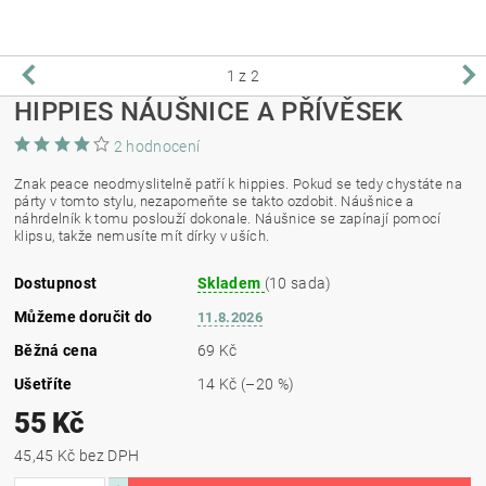
1
z 2
HIPPIES NÁUŠNICE A PŘÍVĚSEK
2 hodnocení
Znak peace neodmyslitelně patří k hippies. Pokud se tedy chystáte na
párty v tomto stylu, nezapomeňte se takto ozdobit. Náušnice a
náhrdelník k tomu poslouží dokonale. Náušnice se zapínají pomocí
klipsu, takže nemusíte mít dírky v uších.
Dostupnost
Skladem
(10 sada)
Můžeme doručit do
11.8.2026
Běžná cena
69 Kč
Ušetříte
14 Kč
(–20 %)
55 Kč
45,45 Kč bez DPH