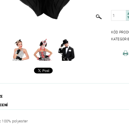
KÓD PROD
KATEGORI
ZE
CENÍ
:
100% polyester