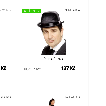
d:
W75717
Kód:
SF25623
OBLÍBENÉ ⭐️
BUŘINKA ČERNÁ
 Kč
137 Kč
113,22 Kč bez DPH
:
SF34936
Kód:
W01076