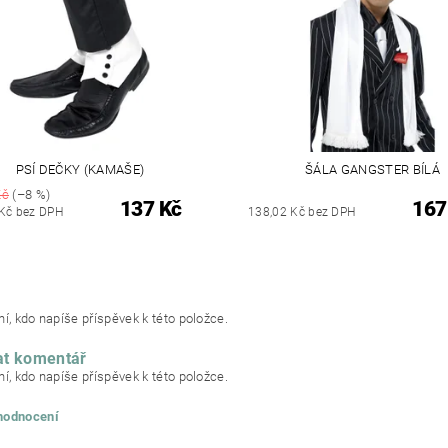
PSÍ DEČKY (KAMAŠE)
ŠÁLA GANGSTER BÍLÁ
Kč
(–8 %)
137 Kč
167
Kč bez DPH
138,02 Kč bez DPH
í, kdo napíše příspěvek k této položce.
at komentář
í, kdo napíše příspěvek k této položce.
 hodnocení