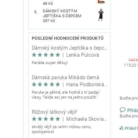
49 Kč
DÁMSKÝ KOSTÝM
JEPTIŠKA S ČEPCEM
297 Kč
POSLEDNÍ HODNOCENÍ PRODUKTŮ
Dámský kostým Jeptiška s čepcem
|
Lenka Pulcová
149 
Paráda super děkuji
113,22 
Dámská paruka Mikádo černá
|
Hana Podborská TRIXIE
Paruka je pěkná, ale hodně z ní padají
vlasy. Takže asi jen na jedno použití.
Buďte prvn
Přid
Růžový látkový vějíř
Buďte prvn
|
Michaela Škovranová
skvělý vějíř za velmi nízkou cenu,
Přidat
spokojenost