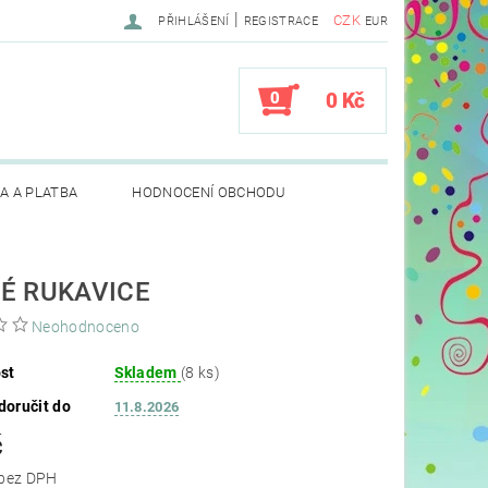
|
CZK
PŘIHLÁŠENÍ
REGISTRACE
EUR
0
0 Kč
A A PLATBA
HODNOCENÍ OBCHODU
É RUKAVICE
Neohodnoceno
st
Skladem
(8 ks)
oručit do
11.8.2026
č
65,29 Kč bez DPH