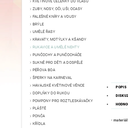
KVĚTINOVÉ ČELENKY DO VLASŮ
ZUBY, NOSY, OČI, UŠI, OCASY
FALEŠNÉ KNÍRY A VOUSY
BRÝLE
UMĚLÉ ŘASY
KRAVATY, MOTÝLKY A KŠANDY
RUKAVICE A UMĚLÉ NEHTY
PUNČOCHY A PUNČOCHÁČE
SUKNĚ PRO DĚTI A DOSPĚLÉ
PÉŘOVA BOA
ŠPERKY NA KARNEVAL
HAVAJSKÉ KVĚTINOVÉ VĚNCE
POPIS
DOPLŇKY DO RUKOU
DISKU
POMPONY PRO ROZTLESKÁVAČKY
HODNO
PLÁŠTĚ
PONČA
•
materiál
KŘÍDLA