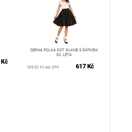
ČERNÁ POLKA DOT SUKNĚ S ŠÁTKEM
50. LÉTA
 Kč
617 Kč
509,92 Kč bez DPH