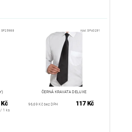
:
SF25988
Kód:
SF40291
Y)
ČERNÁ KRAVATA DELUXE
 Kč
117 Kč
96,69 Kč bez DPH
/ 1 ks