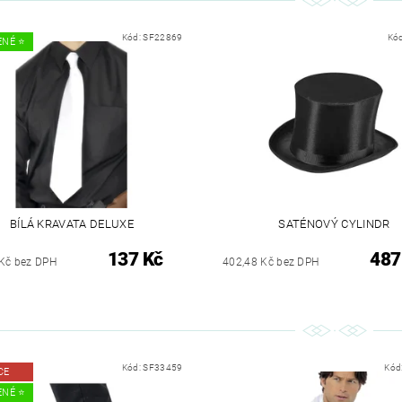
Kód:
SF22869
Kó
NÉ ⭐️
BÍLÁ KRAVATA DELUXE
SATÉNOVÝ CYLINDR
137 Kč
487
Kč bez DPH
402,48 Kč bez DPH
Kód:
SF33459
Kód
CE
NÉ ⭐️