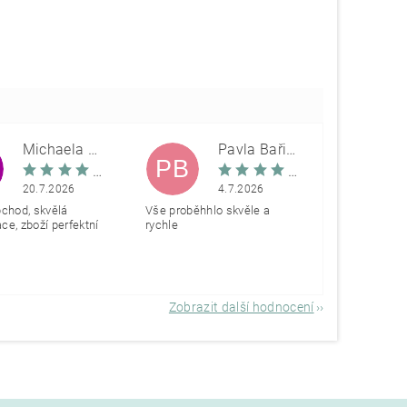
Michaela Škovranová
Pavla Bařinová
PB
20.7.2026
4.7.2026
bchod, skvělá
Vše proběhhlo skvěle a
e, zboží perfektní
rychle
Zobrazit další hodnocení