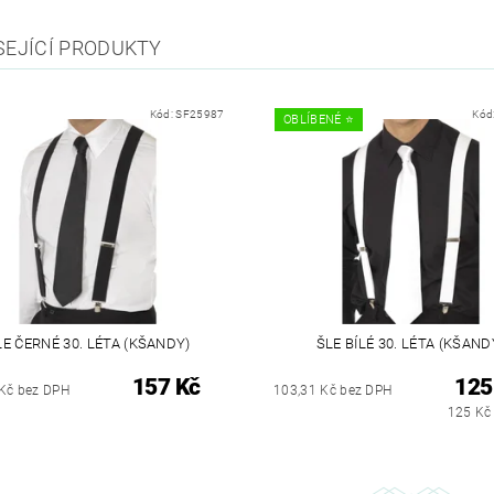
SEJÍCÍ PRODUKTY
Kód:
SF25987
Kód
OBLÍBENÉ ⭐️
LE ČERNÉ 30. LÉTA (KŠANDY)
ŠLE BÍLÉ 30. LÉTA (KŠAND
157 Kč
125
Kč bez DPH
103,31 Kč bez DPH
125 Kč 