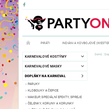
PIRÁTI
INDIÁNI A KOVBOJOVÉ (WESTE
Domů
Dop
KONTAKTY
OBCHODNÍ PODMÍNKY
VRÁ
KARNEVALOVÉ KOSTÝMY
KARNEVALOVÉ MASKY
DOPLŇKY NA KARNEVAL
PARUKY
KLOBOUKY A ČEPICE
MAKEUP, SPECIÁLNÍ EFEKTY, SPREJE
ČELENKY, KORUNY A KORUNKY