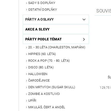
SADY S DOPLŇKY
OSTATNÍ DOPLŇKY
SOUVI
PÁRTY A OSLAVY
AKCE A SLEVY
PÁRTY PODLE TÉMAT
20. - 30.LÉTA (CHARLESTON, MAFIÁNI)
HIPPIES (60. LÉTA)
ROCK A POP (70. - 80. LÉTA)
DISCO (80. LÉTA)
HALLOWEEN
Š
ČARODĚJNICE
DEN MRTVÝCH (SUGAR SKULL)
129,75 
ZOMBIE A KOSTLIVCI
UPÍŘI
MIKULÁŠ, ČERT A ANDĚL