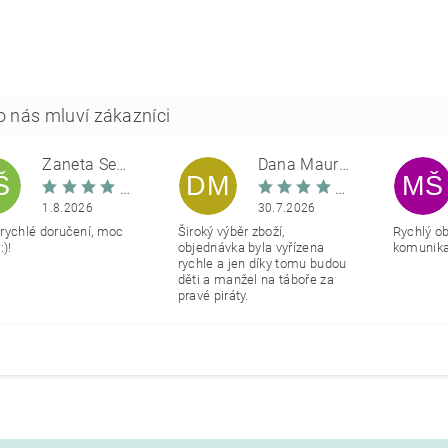
Žaneta Šemberová
Dana Maurerová
Š
DM
MŠ
1.8.2026
30.7.2026
rychlé doručení, moc
Široký výběr zboží,
Rychlý o
:)!
objednávka byla vyřízena
komunikac
rychle a jen díky tomu budou
děti a manžel na táboře za
pravé piráty.