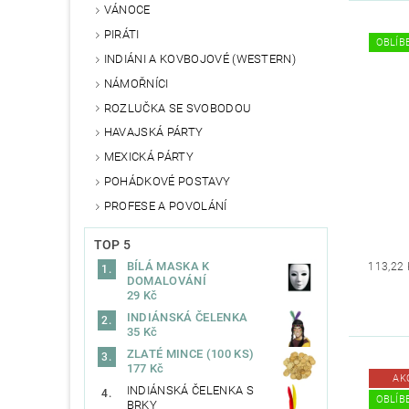
VÁNOCE
PIRÁTI
OBLÍBE
INDIÁNI A KOVBOJOVÉ (WESTERN)
NÁMOŘNÍCI
ROZLUČKA SE SVOBODOU
HAVAJSKÁ PÁRTY
MEXICKÁ PÁRTY
POHÁDKOVÉ POSTAVY
PROFESE A POVOLÁNÍ
TOP 5
BÍLÁ MASKA K
113,22 
DOMALOVÁNÍ
29 Kč
INDIÁNSKÁ ČELENKA
35 Kč
ZLATÉ MINCE (100 KS)
177 Kč
AK
INDIÁNSKÁ ČELENKA S
OBLÍBE
BRKY