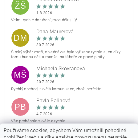
ŽŠ
1.8.2026
Velmi rychlé doručení, moc děkuji :)!
Dana Maurerová
DM
30.7.2026
Široký výběr zboží, objednávka byla vyřízena rychle a jen díky
tomu budou děti a manžel na táboře za pravé piráty.
Michaela Škovranová
MŠ
20.7.2026
Rychlý obchod, skvělá komunikace, zboží perfektní
Pavla Bařinová
PB
4.7.2026
Vše proběhhlo skvěle a rychle
Používáme cookies, abychom Vám umožnili pohodlné
Zobrazit další hodnocení
prohlížení webu a díky analýze provozu webu neustále