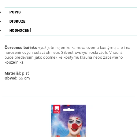
POPIS
DISKUZE
HODNOCENÍ
Červenou buřinku
využijete nejen ke karnevalovému kostýmu, ale i na
narozeninových oslavách nebo Silvestrovských oslavách. Vhodná
bude především jako doplněk ke kostýmu klauna nebo zábavného
kouzelníka.
Materiál:
plsť
Obvod:
56 cm