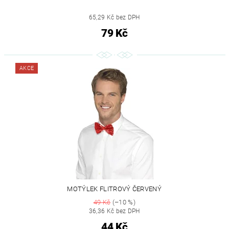
65,29 Kč bez DPH
79 Kč
AKCE
MOTÝLEK FLITROVÝ ČERVENÝ
49 Kč
(–10 %)
36,36 Kč bez DPH
44 Kč