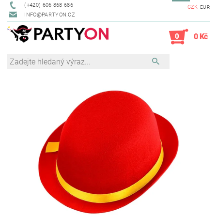
(+420) 606 868 686
CZK
EUR
INFO@PARTYON.CZ
0
0 Kč