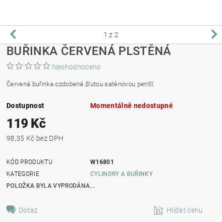
1
z 2
BUŘINKA ČERVENÁ PLSTĚNÁ
Neohodnoceno
Červená buřinka ozdobená žlutou saténovou pentlí.
Dostupnost
Momentálně nedostupné
119 Kč
98,35 Kč bez DPH
KÓD PRODUKTU
W16801
KATEGORIE
CYLINDRY A BUŘINKY
POLOŽKA BYLA VYPRODÁNA...
Dotaz
Hlídat cenu