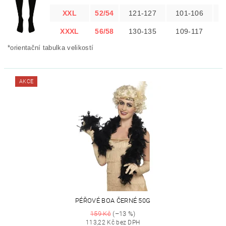
XXL
52/54
121-127
101-106
XXXL
56/58
130-135
109-117
*orientační tabulka velikostí
AKCE
PÉŘOVÉ BOA ČERNÉ 50G
159 Kč
(–13 %)
113,22 Kč bez DPH