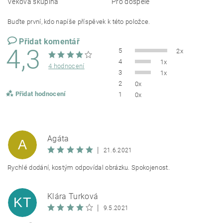
Věková skupina
Pro dospělé
Buďte první, kdo napíše příspěvek k této položce.
Přidat komentář
4,3
5
2x
4
1x
4 hodnocení
3
1x
2
0x
Přidat hodnocení
1
0x
Agáta
A
|
21.6.2021
Rychlé dodání, kostým odpovídal obrázku. Spokojenost.
Klára Turková
KT
|
9.5.2021