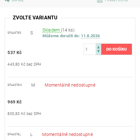
ZVOLTE VARIANTU
Skladem
(14 ks)
S
SF44678S
Můžeme doručit do:
11.8.2026
537 Kč
443,80 Kč bez DPH
M
Momentálně nedostupné
SF44678M
969 Kč
800,83 Kč bez DPH
L
Momentálně nedostupné
SF44678L