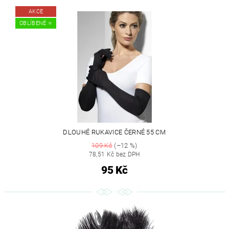
AKCE
OBLÍBENÉ ⭐️
DLOUHÉ RUKAVICE ČERNÉ 55 CM
109 Kč
(–12 %)
78,51 Kč bez DPH
95 Kč