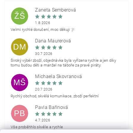
Žaneta Šemberová
ŽŠ
1.8.2026
Velmi rychlé doručení, moc děkuji :)!
Dana Maurerová
DM
30.7.2026
Široký výběr zboží, objednávka byla vyřízena rychle a jen díky
tomu budou děti a manžel na táboře za pravé piráty.
Michaela Škovranová
MŠ
20.7.2026
Rychlý obchod, skvělá komunikace, zboží perfektní
Pavla Bařinová
PB
4.7.2026
Vše proběhhlo skvěle a rychle