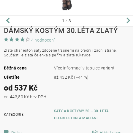
1
z 3
DÁMSKÝ KOSTÝM 30.LÉTA ZLATÝ
4 hodnocení
Zlaté charleston šaty zdobené třásněmi na přední i zadní straně.
Součástí je zlatá čelenka s peřím a zlaté rukavice.
Běžná cena
Více informací v tabulce variant
Ušetříte
až
432 Kč
(–44 %)
od 537 Kč
od 443,80 Kč bez DPH
ŠATY A KOSTÝMY 20. - 30. LÉTA,
KATEGORIE
CHARLESTON A MAFIÁNI
Dotaz
Hlídat cenu