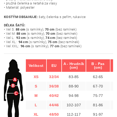
• pružná čelenka a netahá za vlasy
• Materiál: polyester
KOSTÝM OBSAHUJE:
šaty, čelenka s peřím, rukavice
DÉLKA ŠATŮ:
• Vel S:
88 cm
(s ramínky),
70 cm
(bez ramínek)
• Vel M:
88 cm
(s ramínky),
70 cm
(bez ramínek)
• Vel L:
92 cm
(s ramínky),
74 cm
(bez ramínek)
• Vel XL:
94 cm
(s ramínky),
75 cm
(bez ramínek)
• Vel XXL:
96 cm
(s ramínky),
77 cm
(bez ramínek)
A - Hrudník
B - Pas
C
Velikost
EU
(cm)
(cm)
XS
32/34
83-85
62-65
S
36/38
88-90
67-70
M
40/42
94-98
75-77
L
44/46
102-107
81-86
XL
48/50
112-117
91-97