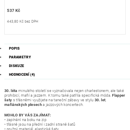
537 Kč
443,80 Kč bez DPH
POPIS
PARAMETRY
DISKUZE
HODNOCENÍ (4)
30. léta
minulého století se vyznačovala nejen charlestonem, ale také
prohibicí, mafií a jazzem. K tomu také patřila specifická móda.
Flapper
šaty
s třásněmi využijete na taneční zábavy ve stylu
30. let
,
mafiánských plesech
a jazzových koncertech.
MOHLO BY VÁS ZAJÍMAT:
• zapínání na boku na zip
• třásně jsou na přední i zadní straně šatů
• pružný materiál, elastické šaty