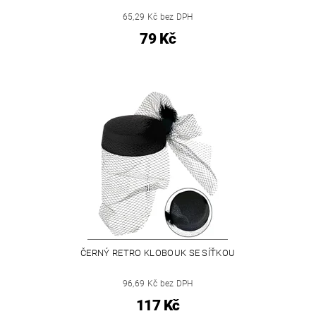
65,29 Kč bez DPH
79 Kč
ČERNÝ RETRO KLOBOUK SE SÍŤKOU
96,69 Kč bez DPH
117 Kč