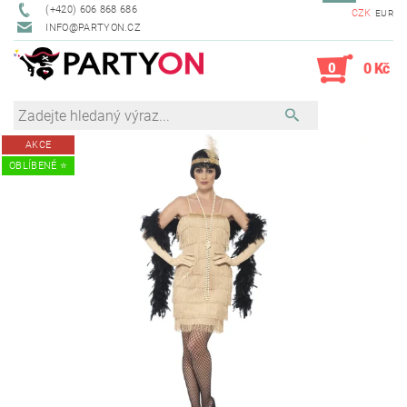
(+420) 606 868 686
CZK
EUR
INFO@PARTYON.CZ
0
0 Kč
AKCE
OBLÍBENÉ ⭐️