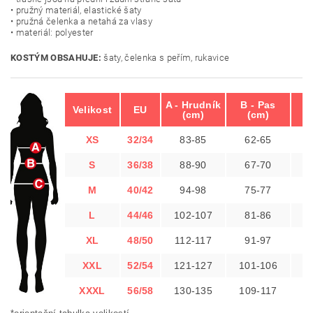
• pružný materiál, elastické šaty
• pružná čelenka a netahá za vlasy
• materiál: polyester
KOSTÝM OBSAHUJE:
šaty, čelenka s peřím, rukavice
A - Hrudník
B - Pas
C 
Velikost
EU
(cm)
(cm)
XS
32/34
83-85
62-65
S
36/38
88-90
67-70
M
40/42
94-98
75-77
1
L
44/46
102-107
81-86
1
XL
48/50
112-117
91-97
1
XXL
52/54
121-127
101-106
1
XXXL
56/58
130-135
109-117
1