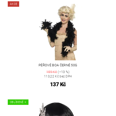
AKCE
PÉŘOVÉ BOA ČERNÉ 50G
159 Kč
(–13 %)
113,22 Kč bez DPH
137 Kč
OBLÍBENÉ ⭐️