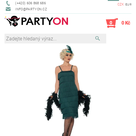
(+420) 606 868 686
CZK
EUR
INFO@PARTYON.CZ
0
0 Kč