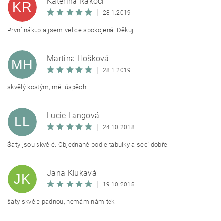
Kateřina Rákočí
KR
|
28.1.2019
První nákup a jsem velice spokojená. Děkuji
Martina Hošková
MH
|
28.1.2019
skvělý kostým, měl úspěch.
Lucie Langová
LL
|
24.10.2018
Šaty jsou skvělé. Objednané podle tabulky a sedí dobře.
Jana Klukavá
JK
|
19.10.2018
šaty skvěle padnou, nemám námitek