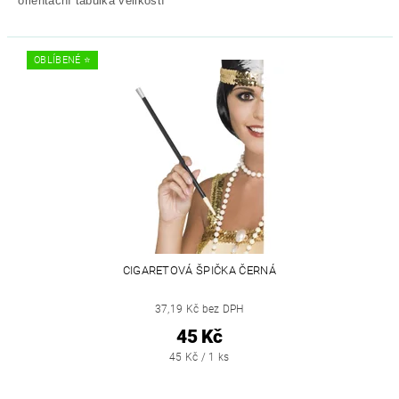
*orientační tabulka velikostí
OBLÍBENÉ ⭐️
CIGARETOVÁ ŠPIČKA ČERNÁ
37,19 Kč bez DPH
45 Kč
45 Kč / 1 ks