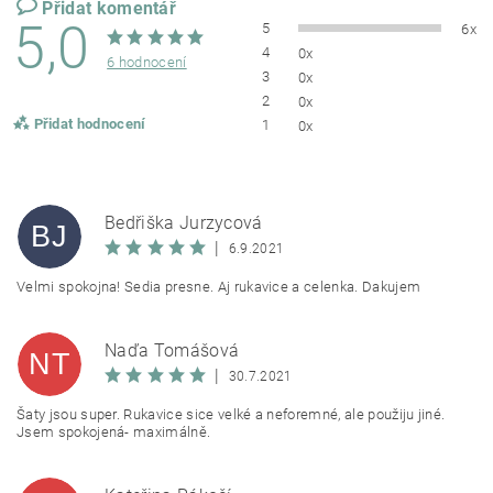
Přidat komentář
5,0
5
6x
4
0x
6 hodnocení
3
0x
2
0x
Přidat hodnocení
1
0x
Bedřiška Jurzycová
BJ
|
6.9.2021
Velmi spokojna! Sedia presne. Aj rukavice a celenka. Dakujem
Naďa Tomášová
NT
|
30.7.2021
Šaty jsou super. Rukavice sice velké a neforemné, ale použiju jiné.
Jsem spokojená- maximálně.