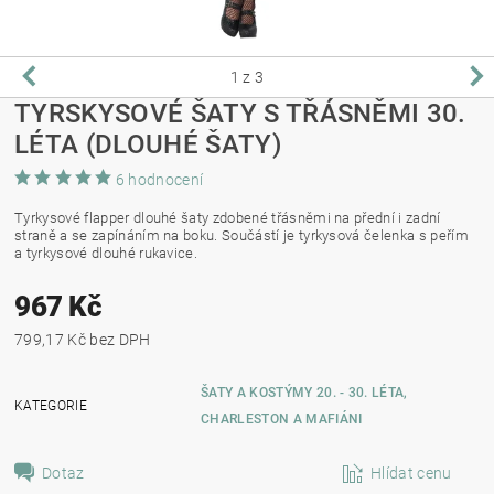
1
z 3
TYRSKYSOVÉ ŠATY S TŘÁSNĚMI 30.
LÉTA (DLOUHÉ ŠATY)
6 hodnocení
Tyrkysové flapper dlouhé šaty zdobené třásněmi na přední i zadní
straně a se zapínáním na boku. Součástí je tyrkysová čelenka s peřím
a tyrkysové dlouhé rukavice.
967 Kč
799,17 Kč bez DPH
ŠATY A KOSTÝMY 20. - 30. LÉTA,
KATEGORIE
CHARLESTON A MAFIÁNI
Dotaz
Hlídat cenu