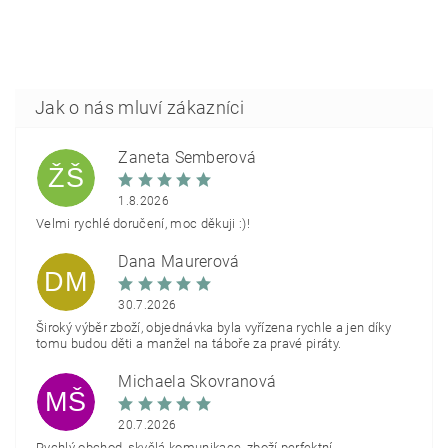
Žaneta Šemberová
ŽŠ
1.8.2026
Velmi rychlé doručení, moc děkuji :)!
Dana Maurerová
DM
30.7.2026
Široký výběr zboží, objednávka byla vyřízena rychle a jen díky
tomu budou děti a manžel na táboře za pravé piráty.
Michaela Škovranová
MŠ
20.7.2026
Rychlý obchod, skvělá komunikace, zboží perfektní