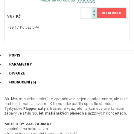
Můžeme doručit do:
10.8.2026
967 Kč
799,17 Kč bez DPH
POPIS
PARAMETRY
DISKUZE
HODNOCENÍ (6)
30. léta
minulého století se vyznačovala nejen charlestonem, ale také
prohibicí, mafií a jazzem. K tomu také patřila specifická móda.
Tyrkysové
Flapper šaty
s třásněmi využijete na karnevalové taneční
zábavy ve stylu
30. let
,
mafiánských plesech
a jazzových koncertech.
MOHLO BY VÁS ZAJÍMAT:
• zapínání na boku na zip
• třásně jsou na přední i zadní straně šatů