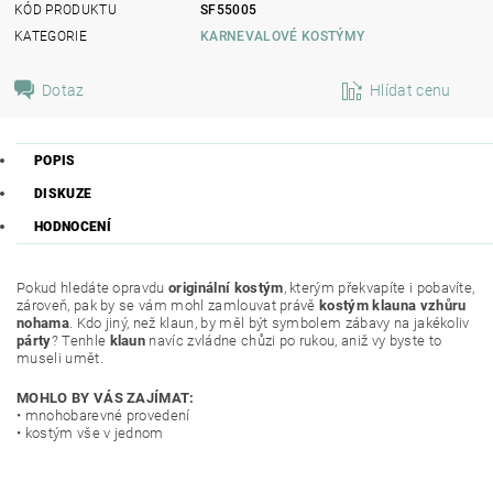
KÓD PRODUKTU
SF55005
KATEGORIE
KARNEVALOVÉ KOSTÝMY
Dotaz
Hlídat cenu
POPIS
DISKUZE
HODNOCENÍ
Pokud hledáte opravdu
originální kostým
, kterým překvapíte i pobavíte,
zároveň, pak by se vám mohl zamlouvat právě
kostým klauna vzhůru
nohama
. Kdo jiný, než klaun, by měl být symbolem zábavy na jakékoliv
párty
? Tenhle
klaun
navíc zvládne chůzi po rukou, aniž vy byste to
museli umět.
MOHLO BY VÁS ZAJÍMAT:
• mnohobarevné provedení
• kostým vše v jednom