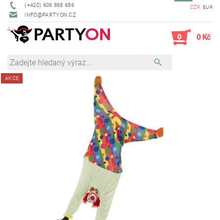
(+420) 606 868 686
CZK
EUR
INFO@PARTYON.CZ
0
0 Kč
AKCE