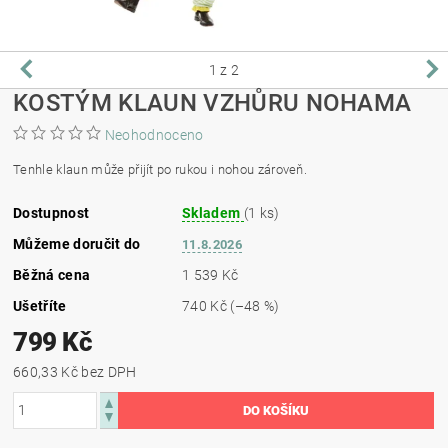
1
z 2
KOSTÝM KLAUN VZHŮRU NOHAMA
Neohodnoceno
Tenhle klaun může přijít po rukou i nohou zároveň.
Dostupnost
Skladem
(1 ks)
Můžeme doručit do
11.8.2026
Běžná cena
1 539 Kč
Ušetříte
740 Kč
(–48 %)
799 Kč
660,33 Kč bez DPH