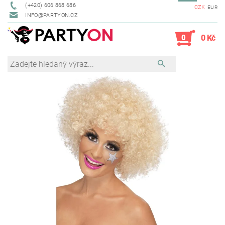
(+420) 606 868 686
CZK
EUR
INFO@PARTYON.CZ
0
0 Kč