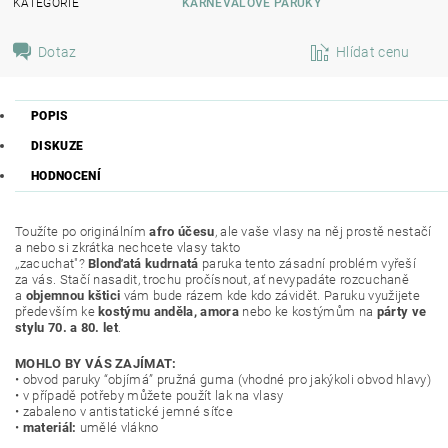
KATEGORIE
KARNEVALOVÉ PARUKY
Dotaz
Hlídat cenu
POPIS
DISKUZE
HODNOCENÍ
Toužíte po originálním
afro účesu
, ale vaše vlasy na něj prostě nestačí
a nebo si zkrátka nechcete vlasy takto
,,zacuchat"?
Blonďatá kudrnatá
paruka tento zásadní problém vyřeší
za vás. Stačí nasadit, trochu pročísnout, ať nevypadáte rozcuchaně
a
objemnou kštici
vám bude rázem kde kdo závidět. Paruku využijete
především ke
kostýmu anděla, amora
nebo ke kostýmům na
párty ve
stylu 70. a 80. let
.
MOHLO BY VÁS ZAJÍMAT:
• obvod paruky “objímá” pružná guma (vhodné pro jakýkoli obvod hlavy)
• v případě potřeby můžete použít lak na vlasy
• zabaleno v antistatické jemné síťce
•
materiál:
umělé vlákno