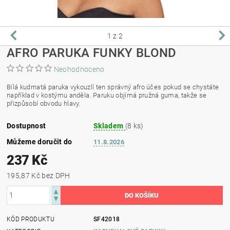
1
z 2
AFRO PARUKA FUNKY BLOND
Neohodnoceno
Bílá kudrnatá paruka vykouzlí ten správný afro účes pokud se chystáte
například v kostýmu anděla. Paruku objímá pružná guma, takže se
přizpůsobí obvodu hlavy.
Dostupnost
Skladem
(8 ks)
Můžeme doručit do
11.8.2026
237 Kč
195,87 Kč bez DPH
KÓD PRODUKTU
SF42018