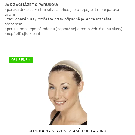
JAK ZACHÁZET S PARUKOU:
• paruku držte za vnitřní síťku a lehce ji protřepejte, tím se paruka
uvolní
• zacuchané vlasy rozčešte prsty, případně je lehce rozčešte
hřebenem
• paruka není tepelně odolná (nepoužívejte proto žehličku na vlasy)
• nepřibližujte k ohni
OBLÍBENÉ ⭐️
ČEPIČKA NA STAŽENÍ VLASŮ POD PARUKU