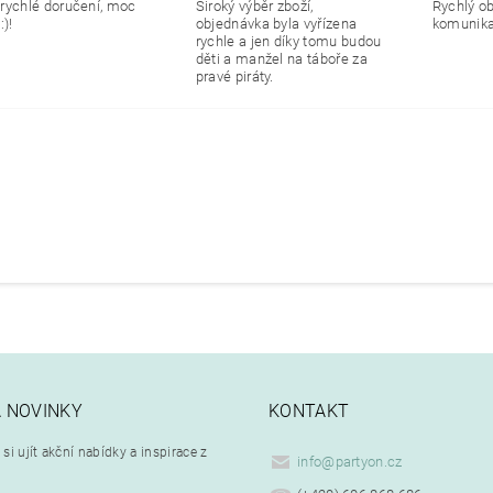
rychlé doručení, moc
Široký výběr zboží,
Rychlý o
:)!
objednávka byla vyřízena
komunikac
rychle a jen díky tomu budou
děti a manžel na táboře za
pravé piráty.
A NOVINKY
KONTAKT
si ujít akční nabídky a inspirace z
info
@
partyon.cz