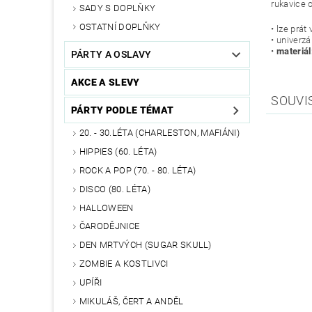
rukavice 
SADY S DOPLŇKY
OSTATNÍ DOPLŇKY
• lze prát 
• univerzá
•
materiál
PÁRTY A OSLAVY
AKCE A SLEVY
SOUVI
PÁRTY PODLE TÉMAT
20. - 30.LÉTA (CHARLESTON, MAFIÁNI)
HIPPIES (60. LÉTA)
ROCK A POP (70. - 80. LÉTA)
DISCO (80. LÉTA)
HALLOWEEN
ČARODĚJNICE
DEN MRTVÝCH (SUGAR SKULL)
ZOMBIE A KOSTLIVCI
UPÍŘI
MIKULÁŠ, ČERT A ANDĚL