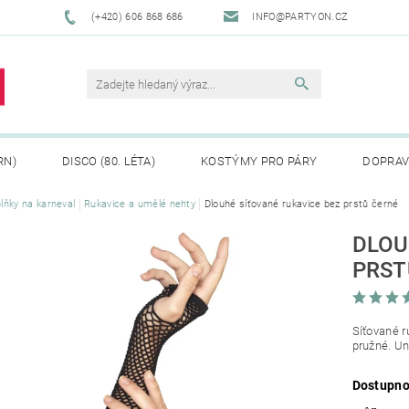
(+420) 606 868 686
INFO@PARTYON.CZ
RN)
DISCO (80. LÉTA)
KOSTÝMY PRO PÁRY
DOPRAV
lňky na karneval
Rukavice a umělé nehty
Dlouhé síťované rukavice bez prstů černé
CENÍ ZBOŽÍ
REKLAMACE
DLOU
PRST
Síťované r
pružné. Uni
Dostupno