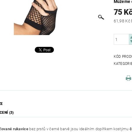
Můžeme d
75 K
KÓD PROD
KATEGORI
ZE
ENÍ (3)
ťované rukavice
bez prstů v černé barvě jsou ideálním doplňkem kostýmu
č