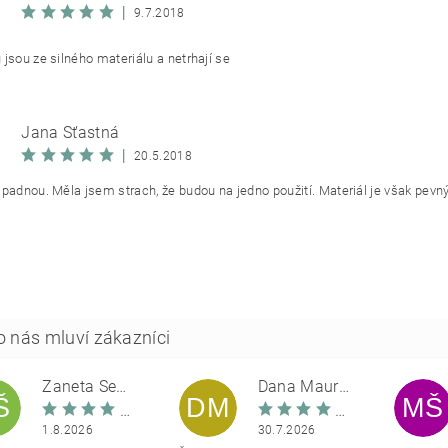
|
9.7.2018
 jsou ze silného materiálu a netrhají se
Jana Šťastná
|
20.5.2018
 padnou. Měla jsem strach, že budou na jedno použití. Materiál je však pevný,
Žaneta Šemberová
Dana Maurerová
Š
DM
MŠ
1.8.2026
30.7.2026