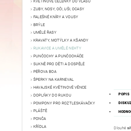
KVĚTINOVÉ ČELENKY DO VLASŮ
ZUBY, NOSY, OČI, UŠI, OCASY
FALEŠNÉ KNÍRY A VOUSY
BRÝLE
UMĚLÉ ŘASY
KRAVATY, MOTÝLKY A KŠANDY
RUKAVICE A UMĚLÉ NEHTY
PUNČOCHY A PUNČOCHÁČE
SUKNĚ PRO DĚTI A DOSPĚLÉ
PÉŘOVA BOA
ŠPERKY NA KARNEVAL
HAVAJSKÉ KVĚTINOVÉ VĚNCE
POPIS
DOPLŇKY DO RUKOU
POMPONY PRO ROZTLESKÁVAČKY
DISKU
PLÁŠTĚ
HODNOC
PONČA
KŘÍDLA
Dlouhé
sí