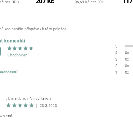
207 Kč
117
Kč bez DPH
96,69 Kč bez DPH
í, kdo napíše příspěvek k této položce.
at komentář
0
5
4
0x
3 hodnocení
3
0x
2
0x
 hodnocení
1
0x
Jaroslava Nováková
|
23.3.2023
okojená