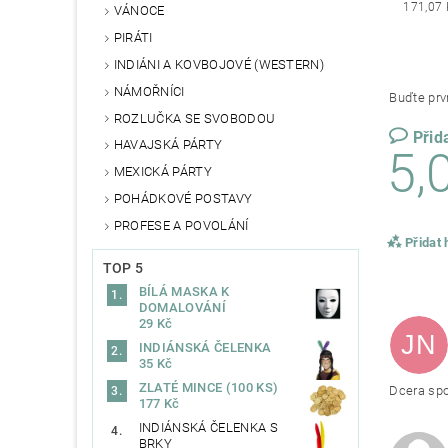
171,07 
VÁNOCE
PIRÁTI
INDIÁNI A KOVBOJOVÉ (WESTERN)
NÁMOŘNÍCI
Buďte prvn
ROZLUČKA SE SVOBODOU
Přid
HAVAJSKÁ PÁRTY
5,
MEXICKÁ PÁRTY
POHÁDKOVÉ POSTAVY
PROFESE A POVOLÁNÍ
Přidat
TOP 5
BÍLÁ MASKA K
DOMALOVÁNÍ
29 Kč
JN
INDIÁNSKÁ ČELENKA
35 Kč
ZLATÉ MINCE (100 KS)
Dcera sp
177 Kč
INDIÁNSKÁ ČELENKA S
BRKY