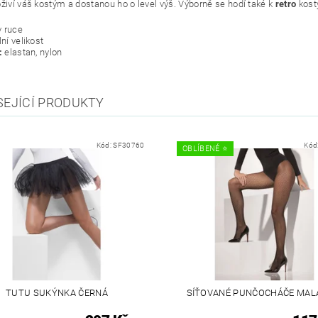
oživí váš kostým a dostanou ho o level výš. Výborně se hodí také k
retro
kost
v ruce
lní velikost
:
elastan, nylon
SEJÍCÍ PRODUKTY
Kód:
SF30760
Kód
OBLÍBENÉ ⭐️
TUTU SUKÝNKA ČERNÁ
SÍŤOVANÉ PUNČOCHÁČE MAL