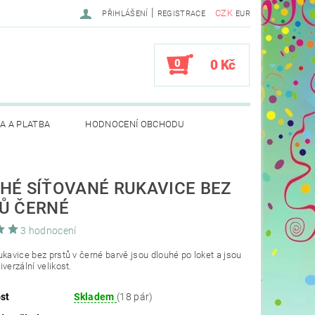
|
CZK
PŘIHLÁŠENÍ
REGISTRACE
EUR
0
0 Kč
A A PLATBA
HODNOCENÍ OBCHODU
HÉ SÍŤOVANÉ RUKAVICE BEZ
Ů ČERNÉ
3 hodnocení
ukavice bez prstů v černé barvě jsou dlouhé po loket a jsou
verzální velikost.
st
Skladem
(18 pár)