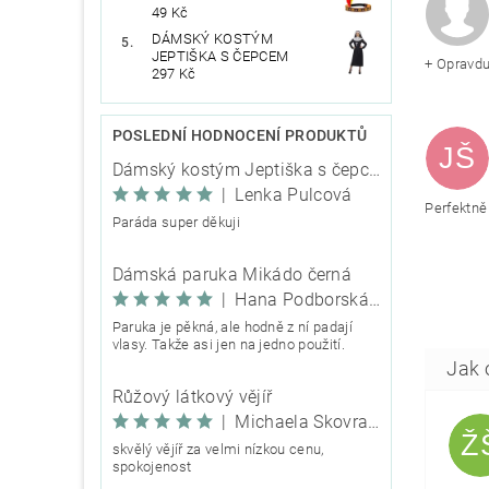
49 Kč
DÁMSKÝ KOSTÝM
JEPTIŠKA S ČEPCEM
+ Opravdu
297 Kč
POSLEDNÍ HODNOCENÍ PRODUKTŮ
JŠ
Dámský kostým Jeptiška s čepcem
|
Lenka Pulcová
Perfektně
Paráda super děkuji
Dámská paruka Mikádo černá
|
Hana Podborská TRIXIE
Paruka je pěkná, ale hodně z ní padají
vlasy. Takže asi jen na jedno použití.
Růžový látkový vějíř
|
Michaela Škovranová
Ž
skvělý vějíř za velmi nízkou cenu,
spokojenost