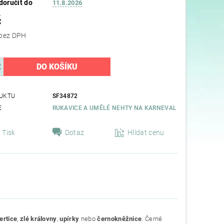
oručit do
11.8.2026
č
61,98 Kč bez DPH
UKTU
SF34872
E
RUKAVICE A UMĚLÉ NEHTY NA KARNEVAL
Tisk
Dotaz
Hlídat cenu
ertice
,
zlé
královny
,
upírky
nebo
černokněžnice
. Černé