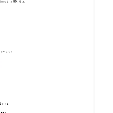
ýmu á la
80. léta
.
:
SF42794
Á OKA