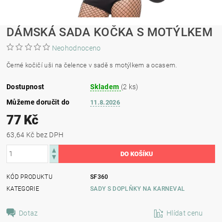
DÁMSKÁ SADA KOČKA S MOTÝLKEM
Neohodnoceno
Černé kočičí uši na čelence v sadě s motýlkem a ocasem.
Dostupnost
Skladem
(2 ks)
Můžeme doručit do
11.8.2026
77 Kč
63,64 Kč bez DPH
KÓD PRODUKTU
SF360
KATEGORIE
SADY S DOPLŇKY NA KARNEVAL
Dotaz
Hlídat cenu