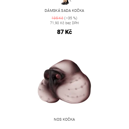
DÁMSKÁ SADA KOČKA
135 Kč
(–35 %)
71,90 Kč bez DPH
87 Kč
NOS KOČKA