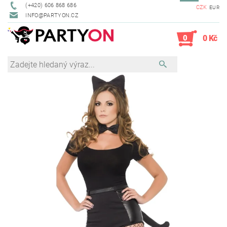
(+420) 606 868 686
CZK
EUR
INFO@PARTYON.CZ
0
0 Kč