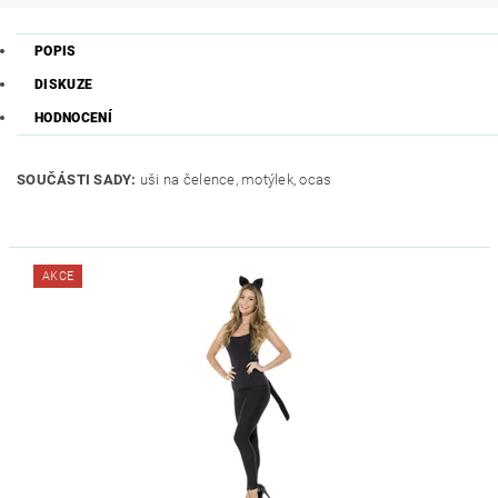
POPIS
DISKUZE
HODNOCENÍ
SOUČÁSTI SADY:
uši na čelence, motýlek, ocas
AKCE