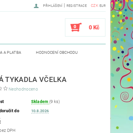
|
CZK
PŘIHLÁŠENÍ
REGISTRACE
EUR
0
0 Kč
A A PLATBA
HODNOCENÍ OBCHODU
Á TYKADLA VČELKA
Neohodnoceno
st
Skladem
(9 ks)
oručit do
10.8.2026
č
65,29 Kč bez DPH