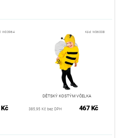
d:
W03964
Kód:
W36008
DĚTSKÝ KOSTÝM VČELKA
 Kč
467 Kč
385,95 Kč bez DPH