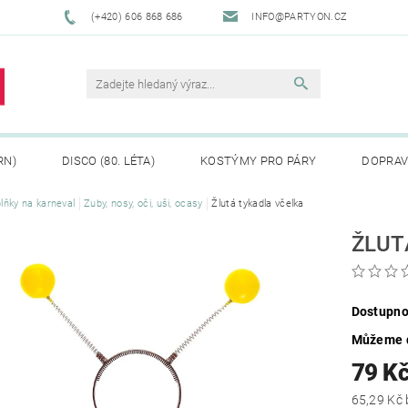
(+420) 606 868 686
INFO@PARTYON.CZ
RN)
DISCO (80. LÉTA)
KOSTÝMY PRO PÁRY
DOPRAV
lňky na karneval
Zuby, nosy, oči, uši, ocasy
Žlutá tykadla včelka
CENÍ ZBOŽÍ
REKLAMACE
ŽLUT
Dostupno
Můžeme d
79 K