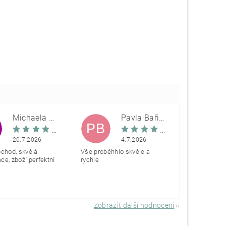
Michaela Škovranová
Pavla Bařinová
PB
20.7.2026
4.7.2026
bchod, skvělá
Vše proběhhlo skvěle a
e, zboží perfektní
rychle
Zobrazit další hodnocení