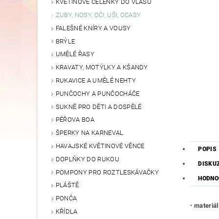
KVĚTINOVÉ ČELENKY DO VLASŮ
ZUBY, NOSY, OČI, UŠI, OCASY
FALEŠNÉ KNÍRY A VOUSY
BRÝLE
UMĚLÉ ŘASY
KRAVATY, MOTÝLKY A KŠANDY
RUKAVICE A UMĚLÉ NEHTY
PUNČOCHY A PUNČOCHÁČE
SUKNĚ PRO DĚTI A DOSPĚLÉ
PÉŘOVA BOA
ŠPERKY NA KARNEVAL
HAVAJSKÉ KVĚTINOVÉ VĚNCE
POPIS
DOPLŇKY DO RUKOU
DISKU
POMPONY PRO ROZTLESKÁVAČKY
HODNO
PLÁŠTĚ
PONČA
•
materiál
KŘÍDLA