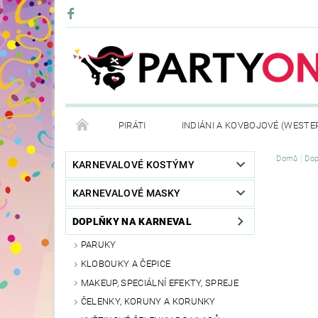
PIRÁTI
INDIÁNI A KOVBOJOVÉ (WESTE
Domů
Dop
KONTAKTY
OBCHODNÍ PODMÍNKY
VRÁ
KARNEVALOVÉ KOSTÝMY
KARNEVALOVÉ MASKY
DOPLŇKY NA KARNEVAL
PARUKY
KLOBOUKY A ČEPICE
MAKEUP, SPECIÁLNÍ EFEKTY, SPREJE
ČELENKY, KORUNY A KORUNKY