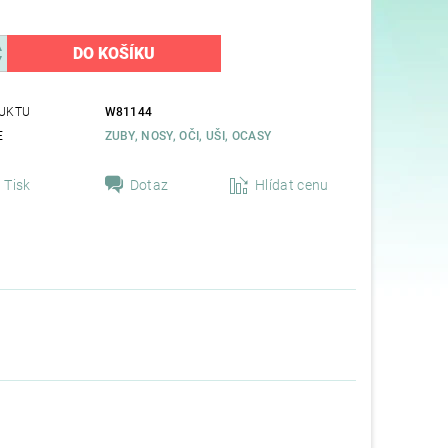
UKTU
W81144
E
ZUBY, NOSY, OČI, UŠI, OCASY
Tisk
Dotaz
Hlídat cenu