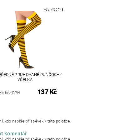
Kód:
W2074B
OČERNÉ PRUHOVANÉ PUNČOCHY
VČELKA
137 Kč
Kč bez DPH
í, kdo napíše příspěvek k této položce.
at komentář
í, kdo napíše příspěvek k této položce.