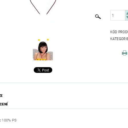
KÓD PROD
KATEGORI
ZE
CENÍ
:
100% PS