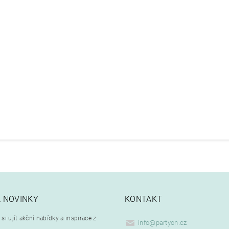
A NOVINKY
KONTAKT
si ujít akční nabídky a inspirace z
info
@
partyon.cz