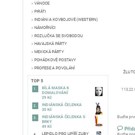
VÁNOCE
PIRÁTI
INDIÁNI A KOVBOJOVÉ (WESTERN)
NÁMOŘNÍCI
ROZLUČKA SE SVOBODOU
HAVAJSKÁ PÁRTY
MEXICKÁ PÁRTY
POHÁDKOVÉ POSTAVY
PROFESE A POVOLÁNÍ
ŽLUT
TOP 5
BÍLÁ MASKA K
113,22 
DOMALOVÁNÍ
29 Kč
INDIÁNSKÁ ČELENKA
35 Kč
INDIÁNSKÁ ČELENKA S
Buďte prvn
BRKY
49 Kč
Přid
LEPIDLO PRO UPÍŘÍ ZUBY
Buďte prvn