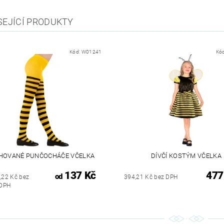
SEJÍCÍ PRODUKTY
Kód:
W01241
Kó
HOVANÉ PUNČOCHÁČE VČELKA
DÍVČÍ KOSTÝM VČELKA
137 Kč
477
od
,22 Kč bez
394,21 Kč bez DPH
DPH