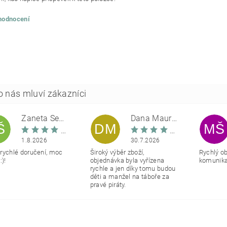
 hodnocení
Žaneta Šemberová
Dana Maurerová
Š
DM
MŠ
1.8.2026
30.7.2026
rychlé doručení, moc
Široký výběr zboží,
Rychlý o
:)!
objednávka byla vyřízena
komunikac
rychle a jen díky tomu budou
děti a manžel na táboře za
pravé piráty.