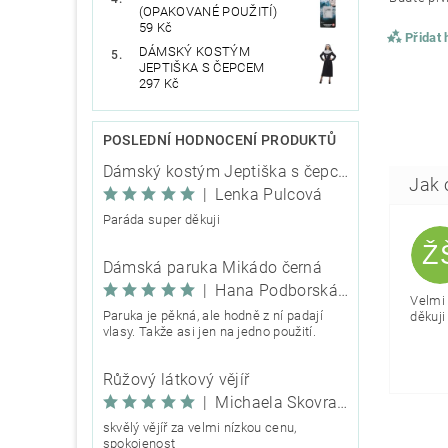
(OPAKOVANÉ POUŽITÍ)
59 Kč
Přidat
DÁMSKÝ KOSTÝM
JEPTIŠKA S ČEPCEM
297 Kč
POSLEDNÍ HODNOCENÍ PRODUKTŮ
Dámský kostým Jeptiška s čepcem
|
Lenka Pulcová
Paráda super děkuji
Ž
Dámská paruka Mikádo černá
|
Hana Podborská TRIXIE
Velmi 
Paruka je pěkná, ale hodně z ní padají
děkuji 
vlasy. Takže asi jen na jedno použití.
Růžový látkový vějíř
|
Michaela Škovranová
skvělý vějíř za velmi nízkou cenu,
spokojenost