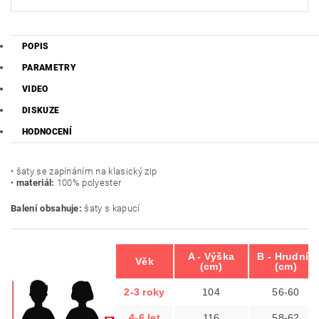
POPIS
PARAMETRY
VIDEO
DISKUZE
HODNOCENÍ
• šaty se zapínáním na klasický zip
•
materiál:
100% polyester
Balení obsahuje:
šaty s kapucí
A - Výška
B - Hrudník
Věk
(cm)
(cm)
2-3 roky
104
56-60
4-6 let
116
58-62