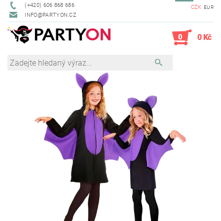
(+420) 606 868 686
CZK
EUR
INFO@PARTYON.CZ
0
0 Kč