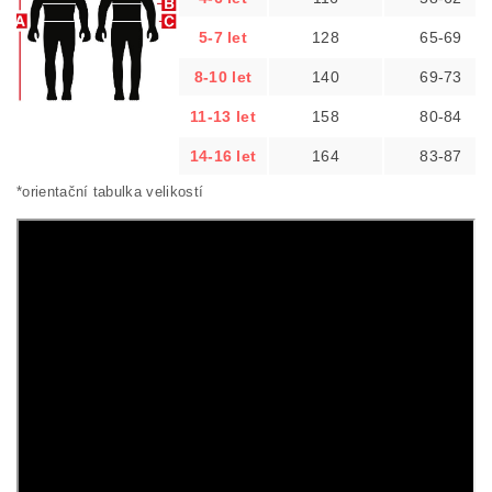
5-7 let
128
65-69
8-10 let
140
69-73
11-13 let
158
80-84
14-16 let
164
83-87
*orientační tabulka velikostí