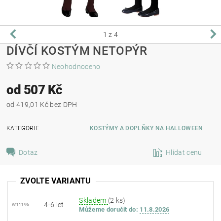
1
z 4
DÍVČÍ KOSTÝM NETOPÝR
Neohodnoceno
od 507 Kč
od 419,01 Kč bez DPH
KATEGORIE
KOSTÝMY A DOPLŇKY NA HALLOWEEN
Dotaz
Hlídat cenu
ZVOLTE VARIANTU
Skladem
(2 ks)
4-6 let
W11195
Můžeme doručit do:
11.8.2026