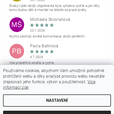
Široký výběr zboží, objednávka byla vyřízena rychle a jen díky
tomu budou děti a manžel na táboře za pravé piráty.
Michaela Škovranová
MŠ
20.7.2026
Rychlý obchod, skvělá komunikace, zboží perfektní
Pavla Bařinová
PB
4.7.2026
Vše proběhhlo skvěle a rychle
Používáme cookies, abychom Vám umožnili pohodlné
Zobrazit další hodnocení
prohlížení webu a díky analýze provozu webu neustále
zlepsovali jeho funkce, výkon a použitelnost.
Více
informací zde
NASTAVENÍ
2026 © PARTYON.cz, všechna práva vyhrazena