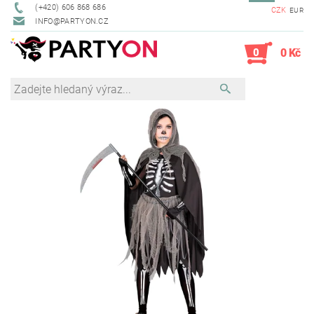
(+420) 606 868 686
CZK
EUR
INFO@PARTYON.CZ
0
0 Kč