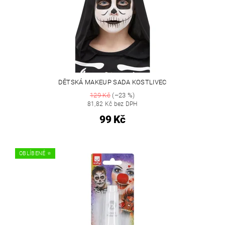
DĚTSKÁ MAKEUP SADA KOSTLIVEC
129 Kč
(–23 %)
81,82 Kč bez DPH
99 Kč
OBLÍBENÉ ⭐️