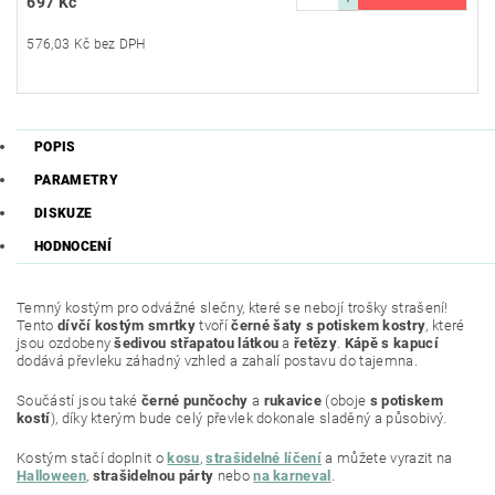
697 Kč
576,03 Kč bez DPH
POPIS
PARAMETRY
DISKUZE
HODNOCENÍ
Temný kostým pro odvážné slečny, které se nebojí trošky strašení!
Tento
dívčí kostým smrtky
tvoří
černé šaty s potiskem kostry
, které
jsou ozdobeny
šedivou střapatou látkou
a
řetězy
.
Kápě s kapucí
dodává převleku záhadný vzhled a zahalí postavu do tajemna.
Součástí jsou také
černé punčochy
a
rukavice
(oboje
s potiskem
kostí
), díky kterým bude celý převlek dokonale sladěný a působivý.
Kostým stačí doplnit o
kosu
,
strašidelné líčení
a můžete vyrazit na
Halloween
,
strašidelnou párty
nebo
na karneval
.