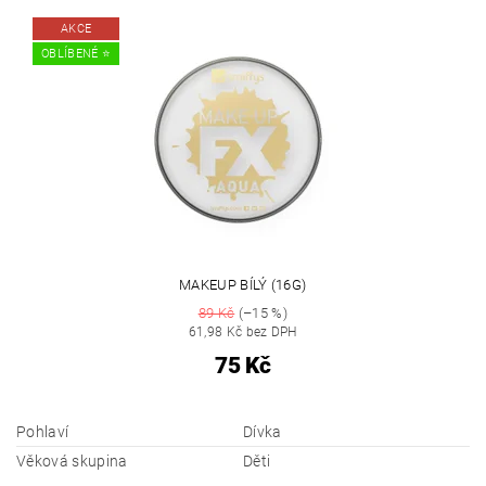
AKCE
OBLÍBENÉ ⭐️
MAKEUP BÍLÝ (16G)
89 Kč
(–15 %)
61,98 Kč bez DPH
75 Kč
Pohlaví
Dívka
Věková skupina
Děti