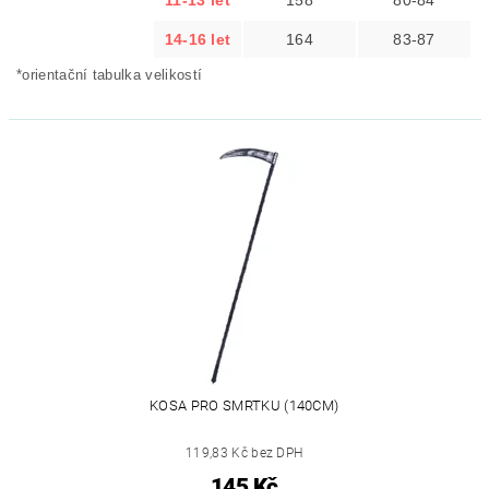
11-13 let
158
80-84
14-16 let
164
83-87
*orientační tabulka velikostí
KOSA PRO SMRTKU (140CM)
119,83 Kč bez DPH
145 Kč