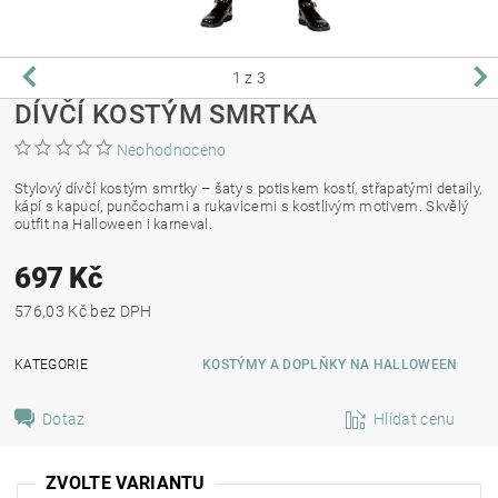
1
z 3
DÍVČÍ KOSTÝM SMRTKA
Neohodnoceno
Stylový dívčí kostým smrtky – šaty s potiskem kostí, střapatými detaily,
kápí s kapucí, punčochami a rukavicemi s kostlivým motivem. Skvělý
outfit na Halloween i karneval.
697 Kč
576,03 Kč bez DPH
KATEGORIE
KOSTÝMY A DOPLŇKY NA HALLOWEEN
Dotaz
Hlídat cenu
ZVOLTE VARIANTU