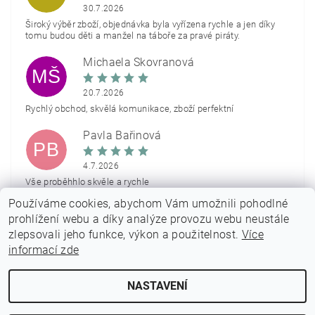
30.7.2026
Široký výběr zboží, objednávka byla vyřízena rychle a jen díky
tomu budou děti a manžel na táboře za pravé piráty.
Michaela Škovranová
MŠ
20.7.2026
Rychlý obchod, skvělá komunikace, zboží perfektní
Pavla Bařinová
PB
4.7.2026
Vše proběhhlo skvěle a rychle
Používáme cookies, abychom Vám umožnili pohodlné
Zobrazit další hodnocení
prohlížení webu a díky analýze provozu webu neustále
zlepsovali jeho funkce, výkon a použitelnost.
Více
informací zde
NASTAVENÍ
2026 © PARTYON.cz, všechna práva vyhrazena