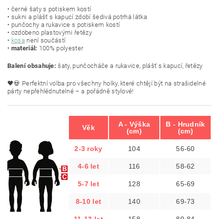
• černé šaty s potiskem kostí
• sukni a plášť s kapucí zdobí šedivá potrhá látka
• punčochy a rukavice s potiskem kostí
• ozdobeno plastovými řetězy
•
kosa
není součástí
•
materiál:
100% polyester
Balení obsahuje:
šaty, punčocháče a rukavice, plášť s kapucí, řetězy
🖤💀 Perfektní volba pro všechny holky, které chtějí být na strašidelné
párty nepřehlédnutelné – a pořádně stylové!
A - Výška
B - Hrudník
Věk
(cm)
(cm)
2-3 roky
104
56-60
4-6 let
116
58-62
5-7 let
128
65-69
8-10 let
140
69-73