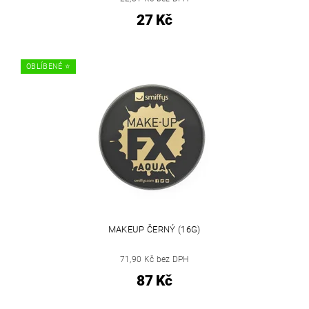
27 Kč
OBLÍBENÉ ⭐️
MAKEUP ČERNÝ (16G)
71,90 Kč bez DPH
87 Kč