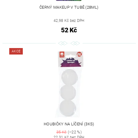
ČERNÝ MAKEUP V TUBĚ (28ML)
42,98 Kč bez DPH
52 Kč
AKCE
HOUBIČKY NA LÍČENÍ (3KS)
35 Kč
(–22 %)
22,31 Kč bez DPH