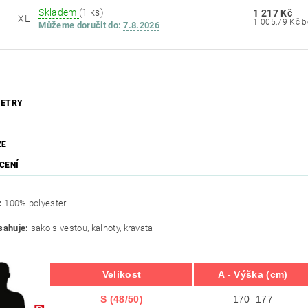
Skladem
(1 ks)
1 217 Kč
XL
1 0
Můžeme doručit do:
7.8.2026
ETRY
ZE
CENÍ
:
100% polyester
sahuje:
sako s vestou, kalhoty, kravata
Velikost
A - Výška (cm)
S (48/50)
170–177