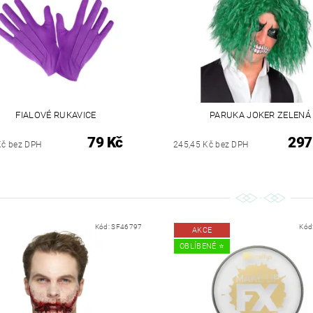
FIALOVÉ RUKAVICE
PARUKA JOKER ZELENÁ
79 Kč
297
Kč bez DPH
245,45 Kč bez DPH
Kód:
SF46797
Kód
AKCE
OBLÍBENÉ ⭐️