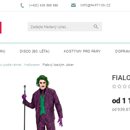
(+420) 606 868 686
INFO@PARTYON.CZ
RN)
DISCO (80. LÉTA)
KOSTÝMY PRO PÁRY
DOPRAV
ty podle témat
Halloween
Fialový kostým Joker
CENÍ ZBOŽÍ
REKLAMACE
FIAL
od 1 