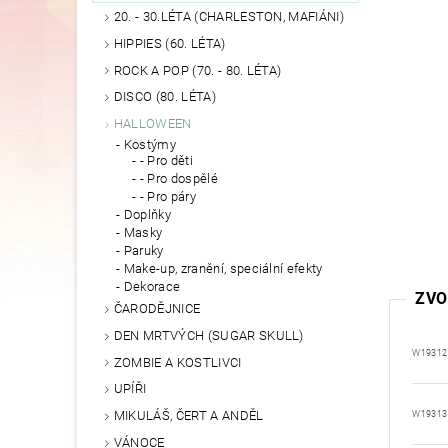
20. - 30.LÉTA (CHARLESTON, MAFIÁNI)
HIPPIES (60. LÉTA)
ROCK A POP (70. - 80. LÉTA)
DISCO (80. LÉTA)
HALLOWEEN
Kostýmy
- Pro děti
- Pro dospělé
- Pro páry
Doplňky
Masky
Paruky
Make-up, zranění, speciální efekty
Dekorace
ZVO
ČARODĚJNICE
DEN MRTVÝCH (SUGAR SKULL)
W19312
ZOMBIE A KOSTLIVCI
UPÍŘI
MIKULÁŠ, ČERT A ANDĚL
W19313
VÁNOCE