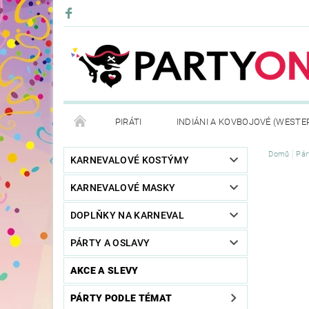
PIRÁTI
INDIÁNI A KOVBOJOVÉ (WESTE
Domů
Pár
KONTAKTY
OBCHODNÍ PODMÍNKY
VRÁ
KARNEVALOVÉ KOSTÝMY
KARNEVALOVÉ MASKY
DOPLŇKY NA KARNEVAL
PÁRTY A OSLAVY
AKCE A SLEVY
PÁRTY PODLE TÉMAT