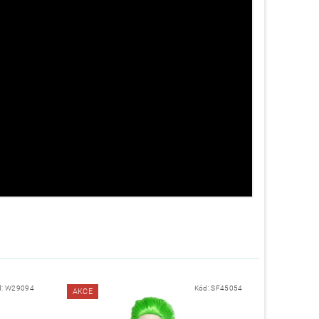
d:
W29094
Kód:
SF45054
AKCE