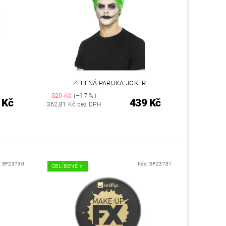
ZELENÁ PARUKA JOKER
529 Kč
(–17 %)
 Kč
439 Kč
362,81 Kč bez DPH
:
SF23730
Kód:
SF23731
OBLÍBENÉ ⭐️