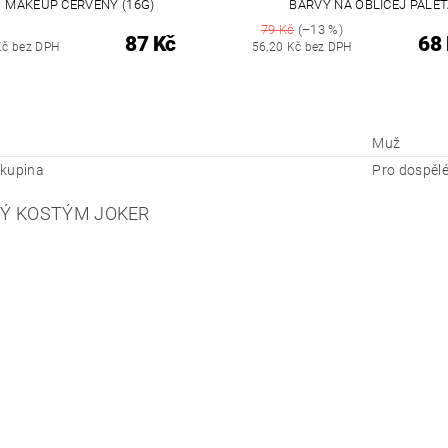
MAKEUP ČERVENÝ (16G)
BARVY NA OBLIČEJ PALE
79 Kč
(–13 %)
87 Kč
68
Kč bez DPH
56,20 Kč bez DPH
Muž
kupina
Pro dospěl
VÝ KOSTÝM JOKER