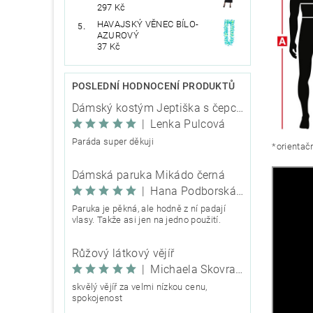
297 Kč
HAVAJSKÝ VĚNEC BÍLO-
AZUROVÝ
37 Kč
POSLEDNÍ HODNOCENÍ PRODUKTŮ
Dámský kostým Jeptiška s čepcem
|
Lenka Pulcová
Paráda super děkuji
*orientačn
Dámská paruka Mikádo černá
|
Hana Podborská TRIXIE
Paruka je pěkná, ale hodně z ní padají
vlasy. Takže asi jen na jedno použití.
Růžový látkový vějíř
|
Michaela Škovranová
skvělý vějíř za velmi nízkou cenu,
spokojenost