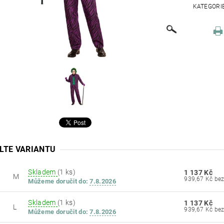
KATEGORI
LTE VARIANTU
Skladem
(1 ks)
1 137 Kč
M
939,67
Můžeme doručit do:
7.8.2026
Skladem
(1 ks)
1 137 Kč
L
939,67
Můžeme doručit do:
7.8.2026