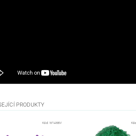
SEJÍCÍ PRODUKTY
Kód:
W1466V
Kó