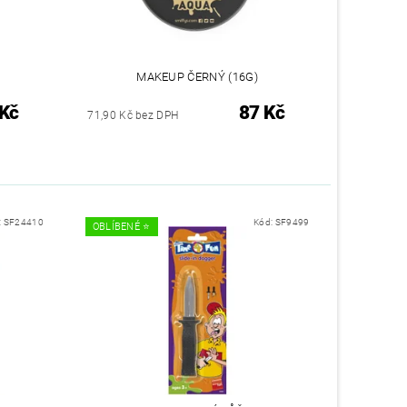
MAKEUP ČERNÝ (16G)
 Kč
87 Kč
71,90 Kč bez DPH
:
SF24410
Kód:
SF9499
OBLÍBENÉ ⭐️