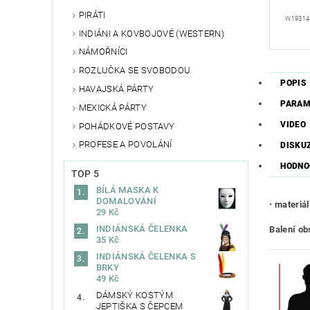
PIRÁTI
W19314
INDIÁNI A KOVBOJOVÉ (WESTERN)
NÁMOŘNÍCI
ROZLUČKA SE SVOBODOU
POPIS
HAVAJSKÁ PÁRTY
PARAM
MEXICKÁ PÁRTY
VIDEO
POHÁDKOVÉ POSTAVY
PROFESE A POVOLÁNÍ
DISKU
HODNO
TOP 5
BÍLÁ MASKA K
DOMALOVÁNÍ
•
materiál
29 Kč
INDIÁNSKÁ ČELENKA
Balení ob
35 Kč
INDIÁNSKÁ ČELENKA S
BRKY
49 Kč
DÁMSKÝ KOSTÝM
JEPTIŠKA S ČEPCEM