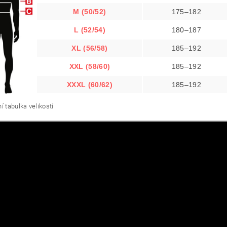
M (50/52)
175–182
L (52/54)
180–187
XL (56/58)
185–192
XXL (58/60)
185–192
XXXL (60/62)
185–192
í tabulka velikostí