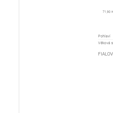
71,90 
Pohlaví
Věková s
FIALO