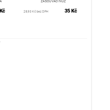
TA
ZASOUVACÍ NŮŽ
 Kč
35 Kč
28,93 Kč bez DPH
é