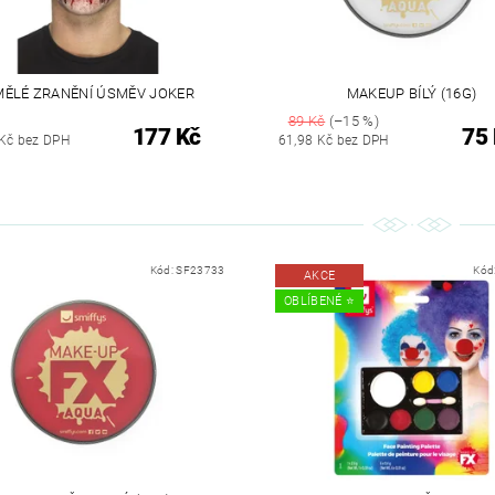
ĚLÉ ZRANĚNÍ ÚSMĚV JOKER
MAKEUP BÍLÝ (16G)
89 Kč
(–15 %)
177 Kč
75
Kč bez DPH
61,98 Kč bez DPH
Kód:
SF23733
Kód
AKCE
OBLÍBENÉ ⭐️