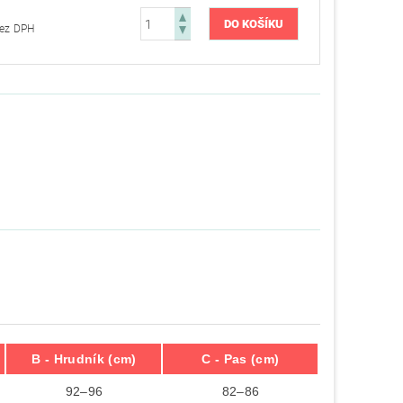
05,79 Kč bez DPH
B - Hrudník (cm)
C - Pas (cm)
92–96
82–86