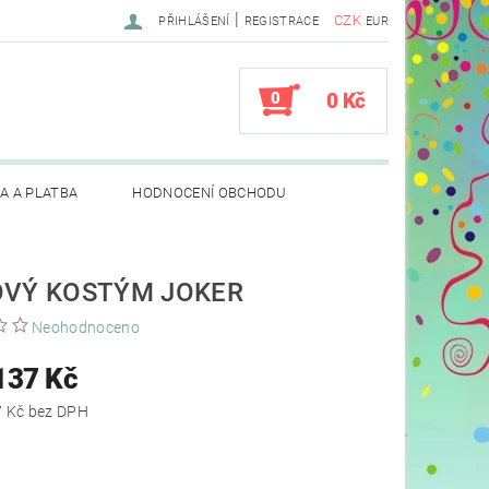
|
CZK
PŘIHLÁŠENÍ
REGISTRACE
EUR
0
0 Kč
A A PLATBA
HODNOCENÍ OBCHODU
OVÝ KOSTÝM JOKER
Neohodnoceno
137 Kč
od 939,67 Kč bez DPH