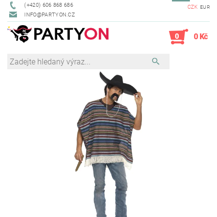
(+420) 606 868 686
CZK
EUR
INFO@PARTYON.CZ
0
0 Kč