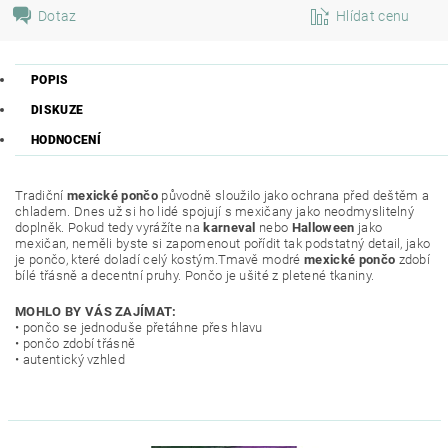
Dotaz
Hlídat cenu
POPIS
DISKUZE
HODNOCENÍ
Tradiční
mexické pončo
původně sloužilo jako ochrana před deštěm a
chladem. Dnes už si ho lidé spojují s mexičany jako neodmyslitelný
doplněk. Pokud tedy vyrážíte na
karneval
nebo
Halloween
jako
mexičan, neměli byste si zapomenout pořídit tak podstatný detail, jako
je pončo, které doladí celý kostým.Tmavě modré
mexické pončo
zdobí
bílé třásně a decentní pruhy. Pončo je ušité z pletené tkaniny.
MOHLO BY VÁS ZAJÍMAT:
• pončo se jednoduše přetáhne přes hlavu
• pončo zdobí třásně
• autentický vzhled