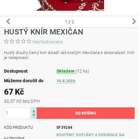
1
z 2
HUSTÝ KNÍR MEXIČAN
Neohodnoceno
Hustý dlouhý černý knír doladí váš kostým Mexičana k dokonalosti. Knír
je nalepovací.
Dostupnost
Skladem
(12 ks)
Můžeme doručit do
10.8.2026
67 Kč
55,37 Kč bez DPH
KÓD PRODUKTU
SF39284
KOSTÝMY, DOPLŇKY A DEKORACE NA
KATEGORIE