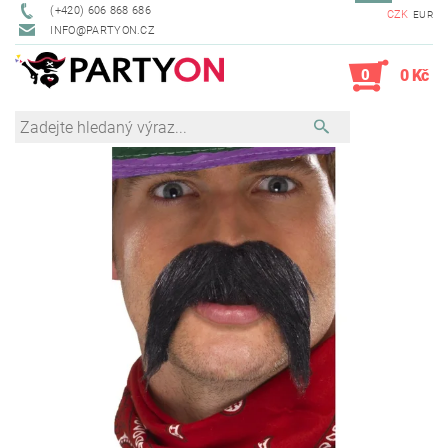
(+420) 606 868 686
CZK
EUR
INFO@PARTYON.CZ
0
0 Kč