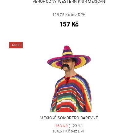
VĚROHODNÝ WESTERN KNÍR MEXIČAN
129,75 Kč bez DPH
157 Kč
AKCE
MEXICKÉ SOMBRERO BAREVNÉ
169 Kč
(–23 %)
106,61 Kč bez DPH