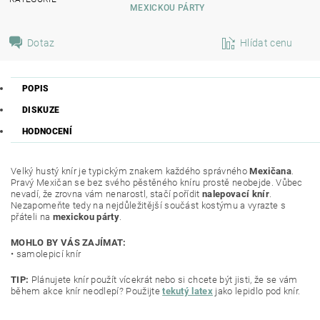
MEXICKOU PÁRTY
Dotaz
Hlídat cenu
POPIS
DISKUZE
HODNOCENÍ
Velký hustý knír je typickým znakem každého správného
Mexičana
.
Pravý Mexičan se bez svého pěstěného kníru prostě neobejde. Vůbec
nevadí, že zrovna vám nenarostl, stačí pořídit
nalepovací knír
.
Nezapomeňte tedy na nejdůležitější součást kostýmu a vyrazte s
přáteli na
mexickou párty
.
MOHLO BY VÁS ZAJÍMAT:
• samolepicí knír
TIP:
Plánujete knír použít vícekrát nebo si chcete být jisti, že se vám
během akce knír neodlepí? Použijte
tekutý latex
jako lepidlo pod knír.