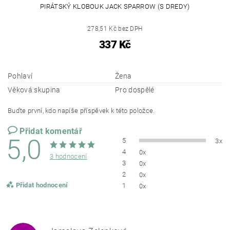
PIRÁTSKÝ KLOBOUK JACK SPARROW (S DREDY)
278,51 Kč bez DPH
337 Kč
Pohlaví
Žena
Věková skupina
Pro dospělé
Buďte první, kdo napíše příspěvek k této položce.
Přidat komentář
5,0
5
3x
4
0x
3 hodnocení
3
0x
2
0x
Přidat hodnocení
1
0x