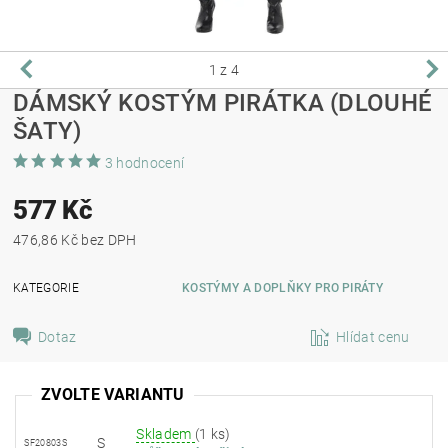
1
z 4
DÁMSKÝ KOSTÝM PIRÁTKA (DLOUHÉ
ŠATY)
3 hodnocení
577 Kč
476,86 Kč bez DPH
KATEGORIE
KOSTÝMY A DOPLŇKY PRO PIRÁTY
Dotaz
Hlídat cenu
ZVOLTE VARIANTU
Skladem
(1 ks)
S
SF20803S