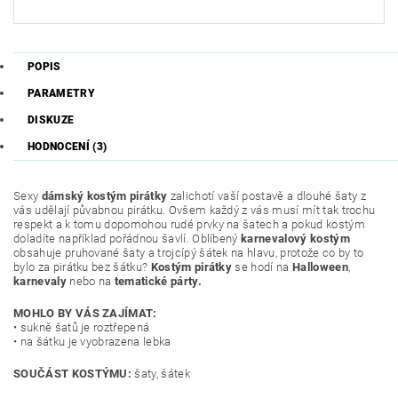
POPIS
PARAMETRY
DISKUZE
HODNOCENÍ (3)
Sexy
dámský kostým pirátky
zalichotí vaší postavě a dlouhé šaty z
vás udělají půvabnou pirátku. Ovšem každý z vás musí mít tak trochu
respekt a k tomu dopomohou rudé prvky na šatech a pokud kostým
doladíte například pořádnou šavlí. Oblíbený
karnevalový kostým
obsahuje pruhované šaty a trojcípý šátek na hlavu, protože co by to
bylo za pirátku bez šátku?
Kostým pirátky
se hodí na
Halloween
,
karnevaly
nebo na
tematické párty.
MOHLO BY VÁS ZAJÍMAT:
• sukně šatů je roztřepená
• na šátku je vyobrazena lebka
SOUČÁST KOSTÝMU:
šaty, šátek