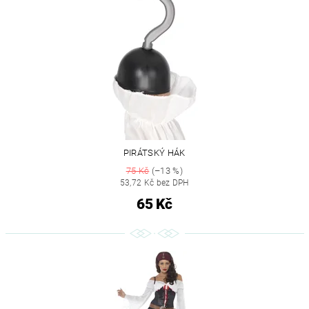
PIRÁTSKÝ HÁK
75 Kč
(–13 %)
53,72 Kč bez DPH
65 Kč