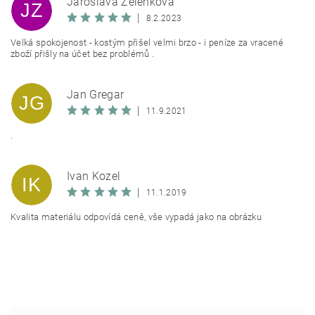
Jaroslava Zelenková
JZ
|
8.2.2023
Velká spokojenost - kostým přišel velmi brzo - i peníze za vracené
zboží přišly na účet bez problémů .
Jan Gregar
JG
|
11.9.2021
.
Ivan Kozel
IK
|
11.1.2019
Kvalita materiálu odpovídá ceně, vše vypadá jako na obrázku