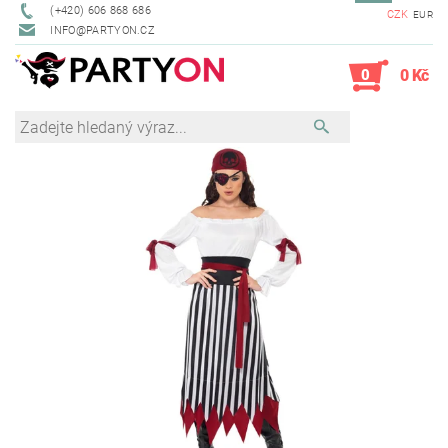
(+420) 606 868 686
CZK
EUR
INFO@PARTYON.CZ
0
0 Kč