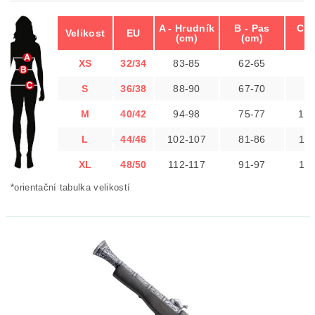
A - Hrudník
B - Pas
C -
Velikost
EU
(cm)
(cm)
(
XS
32/34
83-85
62-65
8
S
36/38
88-90
67-70
9
M
40/42
94-98
75-77
10
L
44/46
102-107
81-86
10
XL
48/50
112-117
91-97
11
*orientační tabulka velikostí