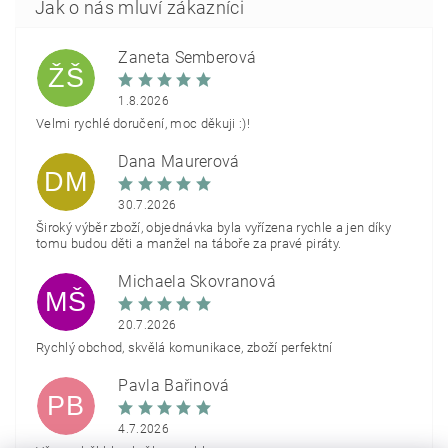
Žaneta Šemberová
ŽŠ
1.8.2026
Velmi rychlé doručení, moc děkuji :)!
Dana Maurerová
DM
30.7.2026
Široký výběr zboží, objednávka byla vyřízena rychle a jen díky
tomu budou děti a manžel na táboře za pravé piráty.
Michaela Škovranová
MŠ
20.7.2026
Rychlý obchod, skvělá komunikace, zboží perfektní
Pavla Bařinová
PB
4.7.2026