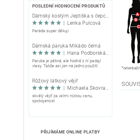
POSLEDNÍ HODNOCENÍ PRODUKTŮ
Dámský kostým Jeptiška s čepcem
|
Lenka Pulcová
Paráda super děkuji
Dámská paruka Mikádo černá
|
Hana Podborská TRIXIE
Paruka je pěkná, ale hodně z ní padají
vlasy. Takže asi jen na jedno použití.
*orientač
Růžový látkový vějíř
SOUVI
|
Michaela Škovranová
skvělý vějíř za velmi nízkou cenu,
spokojenost
PŘIJÍMÁME ONLINE PLATBY