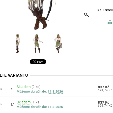
KATEGORI
LTE VARIANTU
Skladem
(2 ks)
837 Kč
S
3S
Můžeme doručit do:
11.8.2026
Skladem
(1 ks)
837 Kč
M
3M
Můžeme doručit do:
11.8.2026