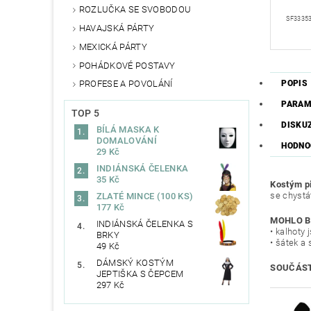
ROZLUČKA SE SVOBODOU
SF3335
HAVAJSKÁ PÁRTY
MEXICKÁ PÁRTY
POHÁDKOVÉ POSTAVY
POPIS
PROFESE A POVOLÁNÍ
PARAM
TOP 5
DISKU
BÍLÁ MASKA K
DOMALOVÁNÍ
HODNOC
29 Kč
INDIÁNSKÁ ČELENKA
35 Kč
Kostým p
se chystá
ZLATÉ MINCE (100 KS)
177 Kč
MOHLO B
INDIÁNSKÁ ČELENKA S
• kalhoty
BRKY
• šátek a 
49 Kč
DÁMSKÝ KOSTÝM
SOUČÁST
JEPTIŠKA S ČEPCEM
297 Kč