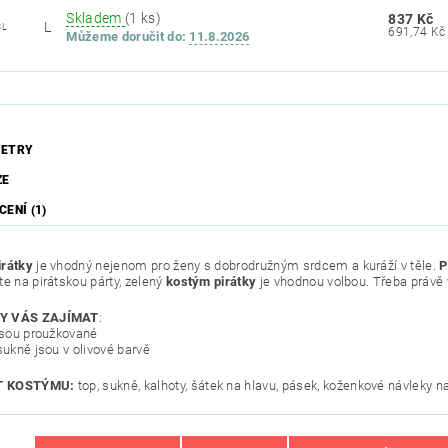
Skladem
(1 ks)
837 Kč
L
3L
Můžeme doručit do:
11.8.2026
ETRY
ZE
ENÍ (1)
irátky
je vhodný nejenom pro ženy s dobrodružným srdcem a kuráží v těle.
P
te na pirátskou párty, zelený
kostým pirátky
je vhodnou volbou. Třeba právě 
Y VÁS ZAJÍMAT
:
 jsou proužkované
sukně jsou v olivové barvě
 KOSTÝMU:
top, sukně, kalhoty, šátek na hlavu, pásek, koženkové návleky n