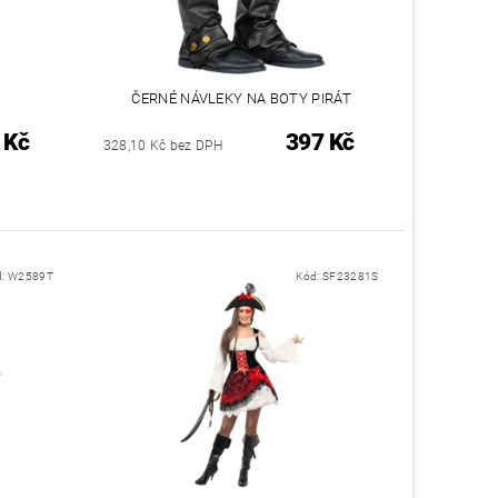
ČERNÉ NÁVLEKY NA BOTY PIRÁT
 Kč
397 Kč
328,10 Kč bez DPH
d:
W2589T
Kód:
SF23281S