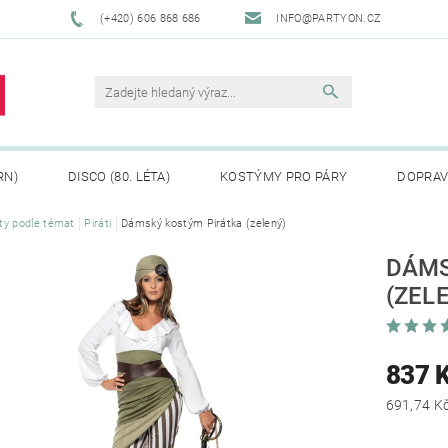
(+420) 606 868 686
INFO@PARTYON.CZ
RN)
DISCO (80. LÉTA)
KOSTÝMY PRO PÁRY
DOPRAV
ty podle témat
Piráti
Dámský kostým Pirátka (zelený)
CENÍ ZBOŽÍ
REKLAMACE
DÁMS
(ZEL
837 