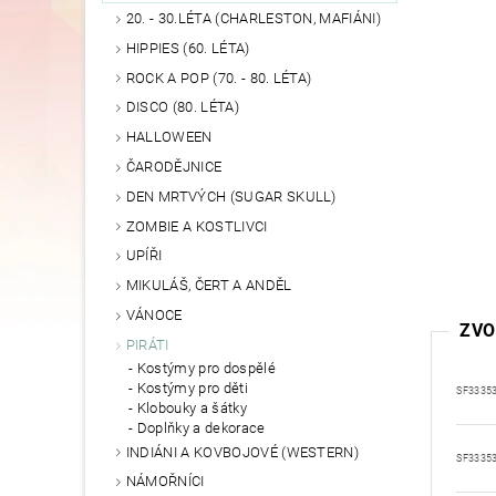
20. - 30.LÉTA (CHARLESTON, MAFIÁNI)
HIPPIES (60. LÉTA)
ROCK A POP (70. - 80. LÉTA)
DISCO (80. LÉTA)
HALLOWEEN
ČARODĚJNICE
DEN MRTVÝCH (SUGAR SKULL)
ZOMBIE A KOSTLIVCI
UPÍŘI
MIKULÁŠ, ČERT A ANDĚL
VÁNOCE
ZVO
PIRÁTI
Kostýmy pro dospělé
Kostýmy pro děti
SF3335
Klobouky a šátky
Doplňky a dekorace
INDIÁNI A KOVBOJOVÉ (WESTERN)
SF3335
NÁMOŘNÍCI