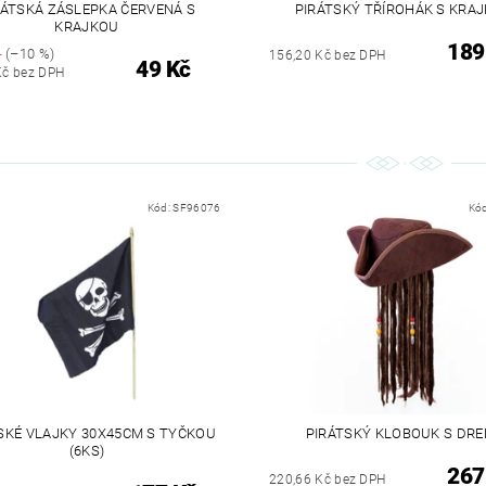
RÁTSKÁ ZÁSLEPKA ČERVENÁ S
PIRÁTSKÝ TŘÍROHÁK S KRA
KRAJKOU
189
č
(–10 %)
156,20 Kč bez DPH
49 Kč
Kč bez DPH
Kód:
SF96076
Kó
SKÉ VLAJKY 30X45CM S TYČKOU
PIRÁTSKÝ KLOBOUK S DR
(6KS)
267
220,66 Kč bez DPH