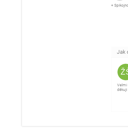
+ Spikojn
Ž
Velmi 
děkuji 