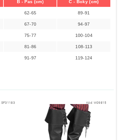
B - Pas (cm)
C - Boky (cm)
62-65
89-91
67-70
94-97
75-77
100-104
81-86
108-113
91-97
119-124
:
SF31183
Kód:
W09815