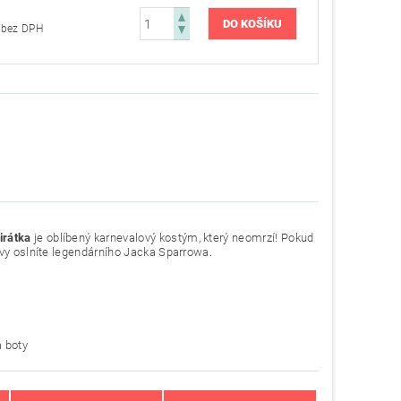
691,74 Kč bez DPH
irátka
je oblíbený karnevalový kostým, který neomrzí! Pokud
vy oslníte legendárního Jacka Sparrowa.
a boty