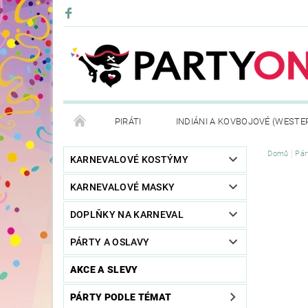
PIRÁTI
INDIÁNI A KOVBOJOVÉ (WESTE
Domů
Pár
KONTAKTY
OBCHODNÍ PODMÍNKY
VRÁ
KARNEVALOVÉ KOSTÝMY
KARNEVALOVÉ MASKY
DOPLŇKY NA KARNEVAL
PÁRTY A OSLAVY
AKCE A SLEVY
PÁRTY PODLE TÉMAT