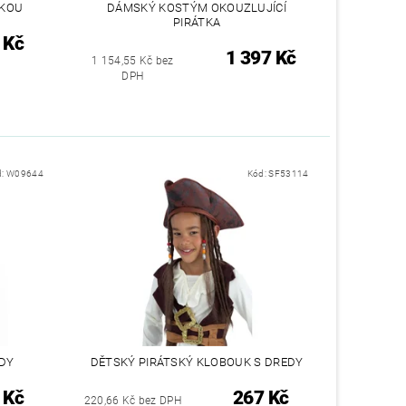
JKOU
DÁMSKÝ KOSTÝM OKOUZLUJÍCÍ
PIRÁTKA
 Kč
1 397 Kč
1 154,55 Kč bez
DPH
d:
W09644
Kód:
SF53114
EDY
DĚTSKÝ PIRÁTSKÝ KLOBOUK S DREDY
 Kč
267 Kč
220,66 Kč bez DPH