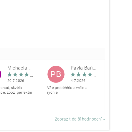
Michaela Škovranová
Pavla Bařinová
PB
20.7.2026
4.7.2026
bchod, skvělá
Vše proběhhlo skvěle a
e, zboží perfektní
rychle
Zobrazit další hodnocení