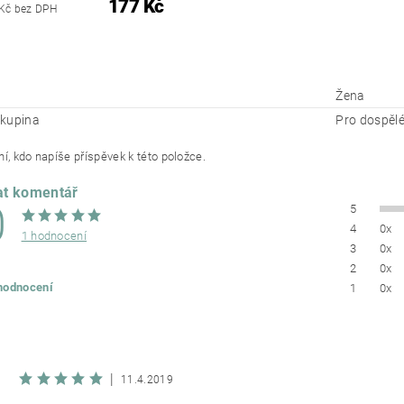
177 Kč
Kč bez DPH
Žena
kupina
Pro dospěl
í, kdo napíše příspěvek k této položce.
at komentář
0
5
4
0x
1 hodnocení
3
0x
2
0x
 hodnocení
1
0x
|
11.4.2019