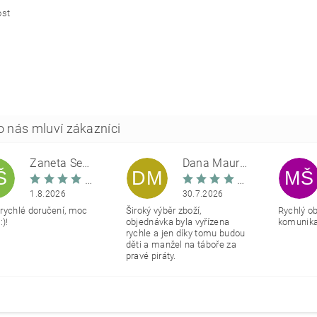
ost
Žaneta Šemberová
Dana Maurerová
Š
DM
MŠ
1.8.2026
30.7.2026
rychlé doručení, moc
Široký výběr zboží,
Rychlý o
:)!
objednávka byla vyřízena
komunikac
rychle a jen díky tomu budou
děti a manžel na táboře za
pravé piráty.