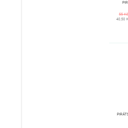
PI
55 K
40,50 
PIRÁT