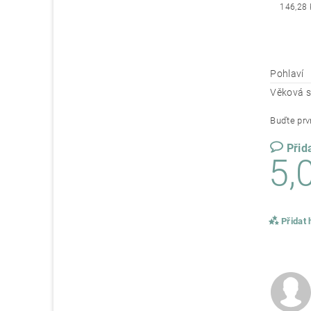
146,28 
Pohlaví
Věková s
Buďte prvn
Přid
5,
Přidat