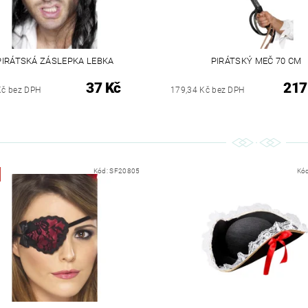
PIRÁTSKÁ ZÁSLEPKA LEBKA
PIRÁTSKÝ MEČ 70 CM
37 Kč
217
Kč bez DPH
179,34 Kč bez DPH
Kód:
SF20805
Kó