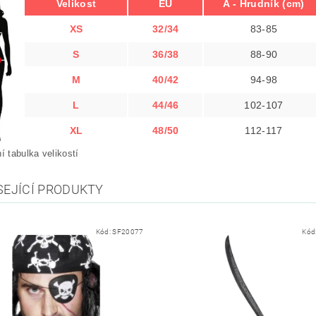
Velikost
EU
A - Hrudník (cm)
XS
32/34
83-85
S
36/38
88-90
M
40/42
94-98
L
44/46
102-107
XL
48/50
112-117
ní tabulka velikostí
SEJÍCÍ PRODUKTY
Kód:
SF20077
Kód