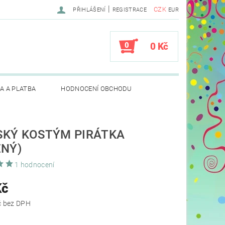
|
CZK
PŘIHLÁŠENÍ
REGISTRACE
EUR
0
0 Kč
A A PLATBA
HODNOCENÍ OBCHODU
KÝ KOSTÝM PIRÁTKA
ENÝ)
1 hodnocení
Kč
691,74 Kč bez DPH