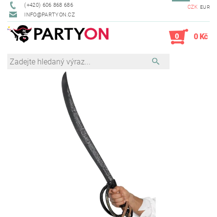
(+420) 606 868 686
CZK
EUR
INFO@PARTYON.CZ
0
0 Kč