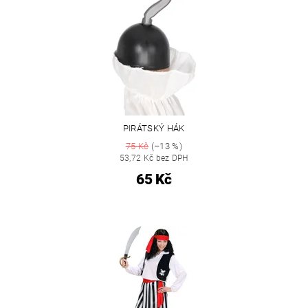
PIRÁTSKÝ HÁK
75 Kč
(–13 %)
53,72 Kč bez DPH
65 Kč