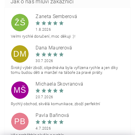
Žaneta Šemberová
ŽŠ
1.8.2026
Velmi rychlé doručení, moc děkuji :)!
Dana Maurerová
DM
30.7.2026
Široký výběr zboží, objednávka byla vyřízena rychle a jen díky
tomu budou děti a manžel na táboře za pravé piráty.
Michaela Škovranová
MŠ
20.7.2026
Rychlý obchod, skvělá komunikace, zboží perfektní
Pavla Bařinová
PB
4.7.2026