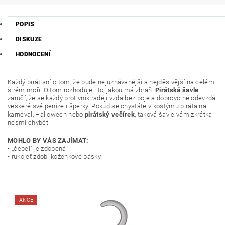
POPIS
DISKUZE
HODNOCENÍ
Každý pirát sní o tom, že bude nejuznávanější a nejděsivější na celém
širém moři. O tom rozhoduje i to, jakou má zbraň.
Pirátská šavle
zaručí, že se každý protivník raději vzdá bez boje a dobrovolně odevzdá
veškeré své peníze i šperky. Pokud se chystáte v kostýmu piráta na
karneval, Halloween nebo
pirátský večírek
, taková šavle vám zkrátka
nesmí chybět
MOHLO BY VÁS ZAJÍMAT:
• ,,čepel" je zdobená
• rukojeť zdobí koženkové pásky
AKCE