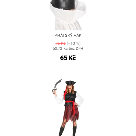
PIRÁTSKÝ HÁK
75 Kč
(–13 %)
53,72 Kč bez DPH
65 Kč