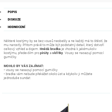
POPIS
DISKUZE
HODNOCENÍ
Některé kostýmy by se bez vousů neobešly a ne každý má to štěstí, že
mu narostly. Přitom právě to může být podstatný detail, který dotvoří
celkový vzhled a dojem.
Hnědá bradka
je vhodná k jakémukoliv
kostýmu, především pro
piráty
a
skřítky
. Vousy se nasazují pomocí
gumičky.
MOHLO BY VÁS ZAJÍMAT:
• vousy se nasazují pomocí gumičky
• bradka vám nebude překážet okolo úst a kdykoliv ji můžete
jednoduše sundat