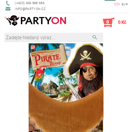
(+420) 606 868 686
CZK
EUR
INFO@PARTYON.CZ
0
0 Kč