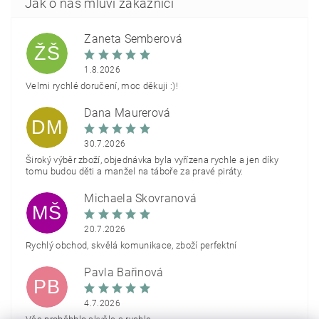
Žaneta Šemberová
ŽŠ
1.8.2026
Velmi rychlé doručení, moc děkuji :)!
Dana Maurerová
DM
30.7.2026
Široký výběr zboží, objednávka byla vyřízena rychle a jen díky
tomu budou děti a manžel na táboře za pravé piráty.
Michaela Škovranová
MŠ
20.7.2026
Rychlý obchod, skvělá komunikace, zboží perfektní
Pavla Bařinová
PB
4.7.2026