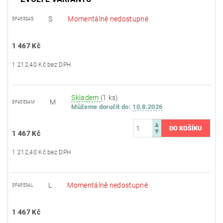
S
Momentálně nedostupné
SF45534S
1 467 Kč
1 212,40 Kč bez DPH
Skladem
(1 ks)
M
SF45534M
Můžeme doručit do:
10.8.2026
1 467 Kč
1 212,40 Kč bez DPH
L
Momentálně nedostupné
SF45534L
1 467 Kč