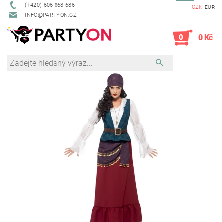
(+420) 606 868 686
CZK
EUR
INFO@PARTYON.CZ
0
0 Kč