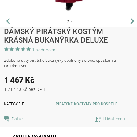
1
z 4
DÁMSKÝ PIRÁTSKÝ KOSTÝM
KRÁSNÁ BUKANÝRKA DELUXE
1 hodnocení
Zdobené šaty pirátské bukanýrky doplněný šerpou, opaskem a
náhrdelníkem.
1 467 Kč
1 212,40 Kč bez DPH
KATEGORIE
PIRÁTSKÉ KOSTÝMY PRO DOSPĚLÉ
Dotaz
Hlídat cenu
ZVOLTE VARIANTU