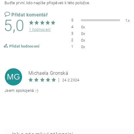
Buďte první, kdo napíše příspěvek k této položce.
Přidat komentář
5,0
5
1x
4
0x
1 hodnocení
3
0x
2
0x
Přidat hodnocení
1
0x
Michaela Gronská
MG
|
24.2.2024
Jsem spokojená :-)