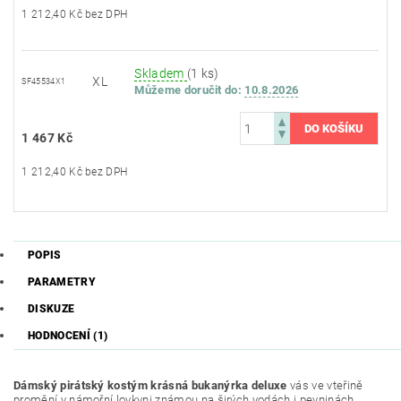
1 212,40 Kč bez DPH
Skladem
(1 ks)
XL
SF45534X1
Můžeme doručit do:
10.8.2026
1 467 Kč
1 212,40 Kč bez DPH
POPIS
PARAMETRY
DISKUZE
HODNOCENÍ (1)
Dámský pirátský kostým krásná bukanýrka deluxe
vás ve vteřině
promění v námořní lovkyni známou na širých vodách i pevninách.