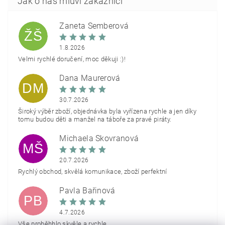
Žaneta Šemberová
ŽŠ
1.8.2026
Velmi rychlé doručení, moc děkuji :)!
Dana Maurerová
DM
30.7.2026
Široký výběr zboží, objednávka byla vyřízena rychle a jen díky
tomu budou děti a manžel na táboře za pravé piráty.
Michaela Škovranová
MŠ
20.7.2026
Rychlý obchod, skvělá komunikace, zboží perfektní
Pavla Bařinová
PB
4.7.2026
Vše proběhhlo skvěle a rychle