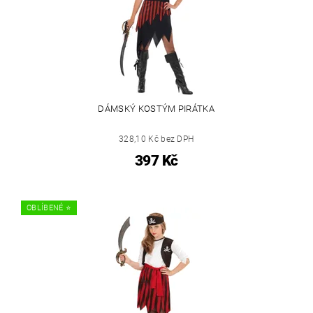
DÁMSKÝ KOSTÝM PIRÁTKA
328,10 Kč bez DPH
397 Kč
OBLÍBENÉ ⭐️