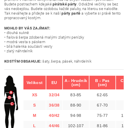
Budete postrachem kdejaké
pirátské párty
. Odvážné večírky se bez
vás neobejdou. Budete ozdobou každé paluby, na kterou se nalodíte.
Tak neváhejte a přidejte se k naší
párty partě
a vyberte si právě tento
propracovaný kostým.
MOHLO BY VÁS ZAJÍMAT:
• dlouhá sukně
• fialová šerpa zdobená malými zlatými penízky
• modrá vesta s páskem
• bílá halenka součástí vesty
• zlatý náhrdelník
KOSTÝM OBSAHUJE:
šaty, šerpa, pásek, náhrdelník
A - Hrudník
B - Pas
C -
Velikost
EU
(cm)
(cm)
(
XS
32/34
83-85
62-65
8
S
36/38
88-90
67-70
9
M
40/42
94-98
75-77
10
L
44/46
102-107
81-86
10