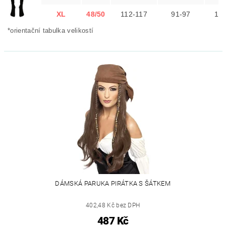
XL
48/50
112-117
91-97
11
*orientační tabulka velikostí
DÁMSKÁ PARUKA PIRÁTKA S ŠÁTKEM
402,48 Kč bez DPH
487 Kč