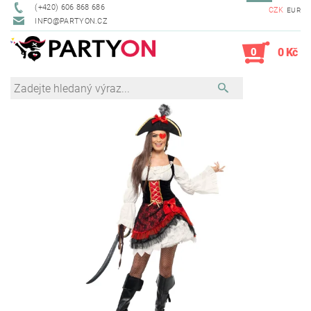
(+420) 606 868 686
CZK
EUR
INFO@PARTYON.CZ
0
0 Kč