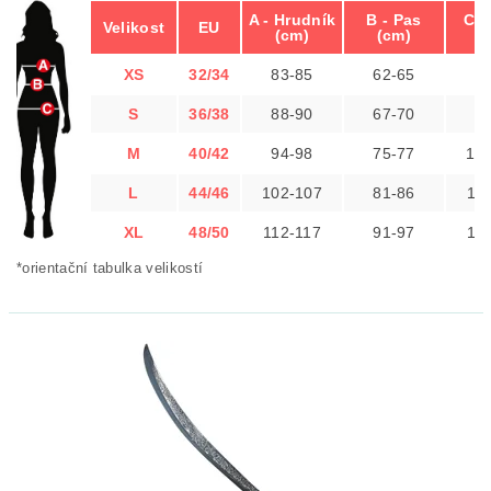
A - Hrudník
B - Pas
C -
Velikost
EU
(cm)
(cm)
(
XS
32/34
83-85
62-65
8
S
36/38
88-90
67-70
9
M
40/42
94-98
75-77
10
L
44/46
102-107
81-86
10
XL
48/50
112-117
91-97
11
*orientační tabulka velikostí