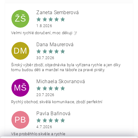
Žaneta Šemberová
ŽŠ
1.8.2026
Velmi rychlé doručení, moc děkuji :)!
Dana Maurerová
DM
30.7.2026
Široký výběr zboží, objednávka byla vyřízena rychle a jen díky
tomu budou děti a manžel na táboře za pravé piráty.
Michaela Škovranová
MŠ
20.7.2026
Rychlý obchod, skvělá komunikace, zboží perfektní
Pavla Bařinová
PB
4.7.2026
Vše proběhhlo skvěle a rychle