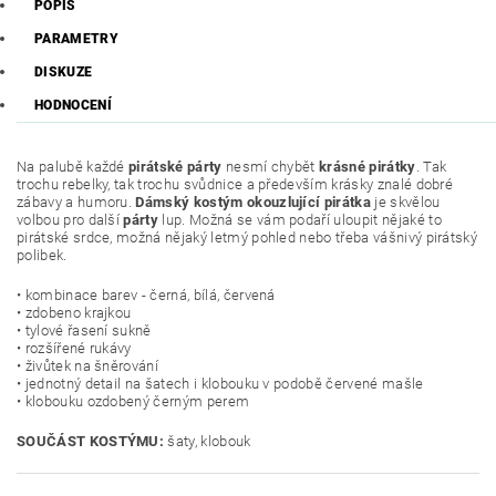
POPIS
PARAMETRY
DISKUZE
HODNOCENÍ
Na palubě každé
pirátské párty
nesmí chybět
krásné pirátky
. Tak
trochu rebelky, tak trochu svůdnice a především krásky znalé dobré
zábavy a humoru.
Dámský kostým okouzlující pirátka
je skvělou
volbou pro další
párty
lup. Možná se vám podaří uloupit nějaké to
pirátské srdce, možná nějaký letmý pohled nebo třeba vášnivý pirátský
polibek.
• kombinace barev - černá, bílá, červená
• zdobeno krajkou
• tylové řasení sukně
• rozšířené rukávy
• živůtek na šněrování
• jednotný detail na šatech i klobouku v podobě červené mašle
• klobouku ozdobený černým perem
SOUČÁST KOSTÝMU:
šaty, klobouk