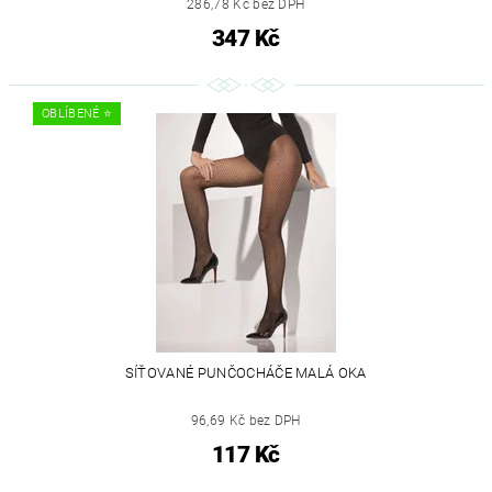
286,78 Kč bez DPH
347 Kč
OBLÍBENÉ ⭐️
SÍŤOVANÉ PUNČOCHÁČE MALÁ OKA
96,69 Kč bez DPH
117 Kč