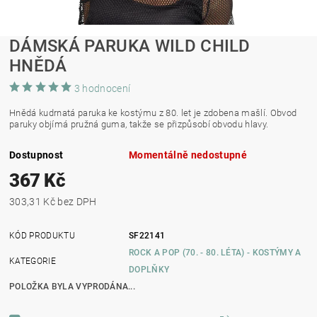
DÁMSKÁ PARUKA WILD CHILD
HNĚDÁ
3 hodnocení
Hnědá kudrnatá paruka ke kostýmu z 80. let je zdobena mašlí. Obvod
paruky objímá pružná guma, takže se přizpůsobí obvodu hlavy.
Dostupnost
Momentálně nedostupné
367 Kč
303,31 Kč bez DPH
KÓD PRODUKTU
SF22141
ROCK A POP (70. - 80. LÉTA) - KOSTÝMY A
KATEGORIE
DOPLŇKY
POLOŽKA BYLA VYPRODÁNA...