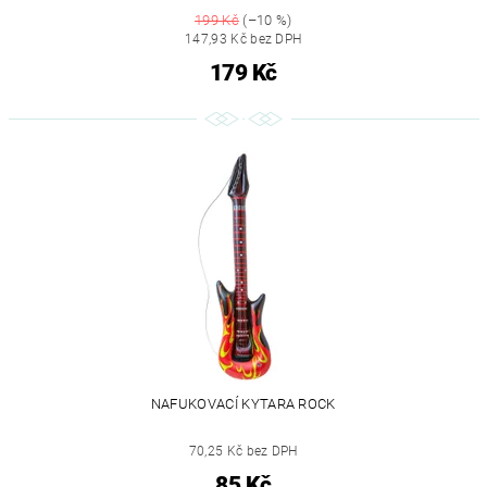
199 Kč
(–10 %)
147,93 Kč bez DPH
179 Kč
NAFUKOVACÍ KYTARA ROCK
70,25 Kč bez DPH
85 Kč