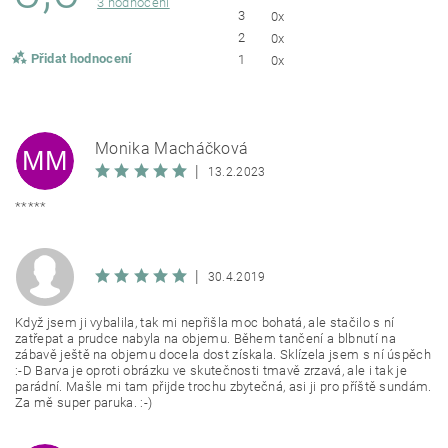
3 hodnocení
3
0x
2
0x
Přidat hodnocení
1
0x
Monika Macháčková
MM
|
13.2.2023
*****
|
30.4.2019
Když jsem ji vybalila, tak mi nepřišla moc bohatá, ale stačilo s ní
zatřepat a prudce nabyla na objemu. Během tančení a blbnutí na
zábavě ještě na objemu docela dost získala. Sklízela jsem s ní úspěch
:-D Barva je oproti obrázku ve skutečnosti tmavě zrzavá, ale i tak je
parádní. Mašle mi tam přijde trochu zbytečná, asi ji pro příště sundám.
Za mě super paruka. :-)