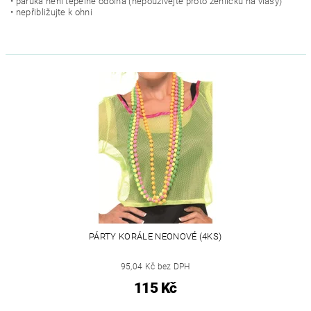
• paruka není tepelně odolná (nepoužívejte proto žehličku na vlasy)
• nepřibližujte k ohni
PÁRTY KORÁLE NEONOVÉ (4KS)
95,04 Kč bez DPH
115 Kč