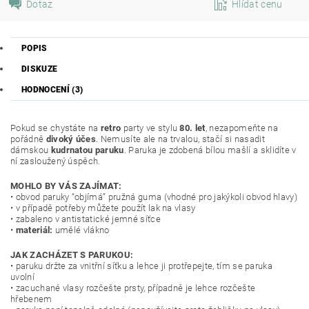
Dotaz
Hlídat cenu
POPIS
DISKUZE
HODNOCENÍ (3)
Pokud se chystáte na
retro
party ve stylu
80. let
, nezapomeňte na
pořádně
divoký účes
. Nemusíte ale na trvalou, stačí si nasadit
dámskou
kudrnatou paruku
. Paruka je zdobená bílou mašlí a sklidíte v
ní zasloužený úspěch.
MOHLO BY VÁS ZAJÍMAT:
• obvod paruky “objímá” pružná guma (vhodné pro jakýkoli obvod hlavy)
• v případě potřeby můžete použít lak na vlasy
• zabaleno v antistatické jemné síťce
•
materiál:
umělé vlákno
JAK ZACHÁZET S PARUKOU:
• paruku držte za vnitřní síťku a lehce ji protřepejte, tím se paruka
uvolní
• zacuchané vlasy rozčešte prsty, případně je lehce rozčešte
hřebenem