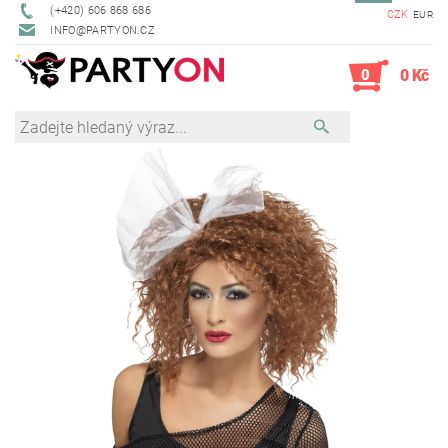
(+420) 606 868 686
CZK
EUR
INFO@PARTYON.CZ
0
0 Kč