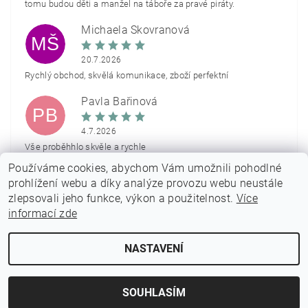
tomu budou děti a manžel na táboře za pravé piráty.
Michaela Škovranová
MŠ
20.7.2026
Rychlý obchod, skvělá komunikace, zboží perfektní
Pavla Bařinová
PB
4.7.2026
Vše proběhhlo skvěle a rychle
Používáme cookies, abychom Vám umožnili pohodlné
Zobrazit další hodnocení
prohlížení webu a díky analýze provozu webu neustále
zlepsovali jeho funkce, výkon a použitelnost.
Více
informací zde
NASTAVENÍ
2026 © PARTYON.cz, všechna práva vyhrazena
Vytvořil Shoptet
SOUHLASÍM