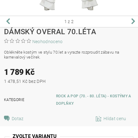
1
z 2
DÁMSKÝ OVERAL 70.LÉTA
Neohodnoceno
Oblékněte kostým ve stylu 70.let a vyrazte rozproudit zábavu na
karnevalový večírek.
1 789 Kč
1 478,51 Kč bez DPH
ROCK A POP (70. - 80. LÉTA) - KOSTÝMY A
KATEGORIE
DOPLŇKY
Dotaz
Hlídat cenu
ZVOLTE VARIANTU