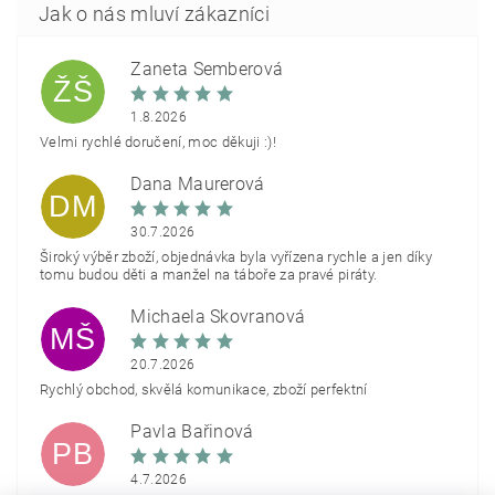
Žaneta Šemberová
ŽŠ
1.8.2026
Velmi rychlé doručení, moc děkuji :)!
Dana Maurerová
DM
30.7.2026
Široký výběr zboží, objednávka byla vyřízena rychle a jen díky
tomu budou děti a manžel na táboře za pravé piráty.
Michaela Škovranová
MŠ
20.7.2026
Rychlý obchod, skvělá komunikace, zboží perfektní
Pavla Bařinová
PB
4.7.2026