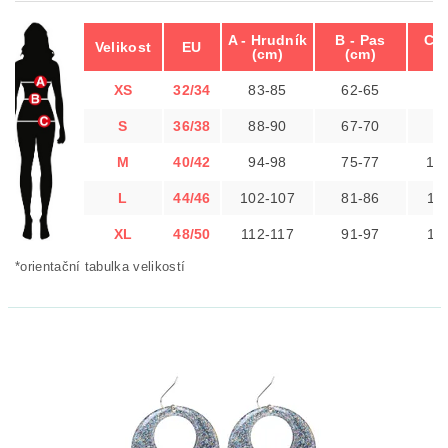
A - Hrudník
B - Pas
C -
Velikost
EU
(cm)
(cm)
(
XS
32/34
83-85
62-65
8
S
36/38
88-90
67-70
9
M
40/42
94-98
75-77
10
L
44/46
102-107
81-86
10
XL
48/50
112-117
91-97
11
*orientační tabulka velikostí