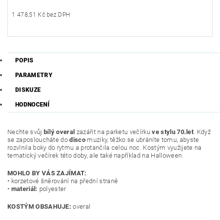
1 478,51 Kč bez DPH
POPIS
PARAMETRY
DISKUZE
HODNOCENÍ
Nechte svůj
bílý overal
zazářit na parketu večírku
ve stylu 70.let
. Když
se zaposloucháte do
disco
muziky, těžko se ubráníte tomu, abyste
rozvlnila boky do rytmu a protančila celou noc. Kostým využijete na
tematický večírek této doby, ale také například na Halloween.
MOHLO BY VÁS ZAJÍMAT:
• korzetové šněrování na přední straně
•
materiál:
polyester
KOSTÝM OBSAHUJE:
overal