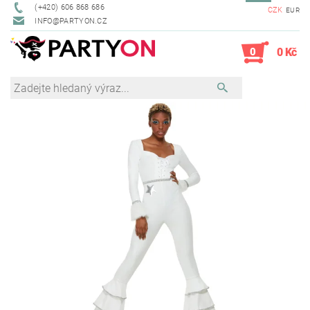
(+420) 606 868 686
CZK
EUR
INFO@PARTYON.CZ
0
0 Kč