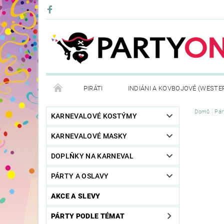
PIRÁTI
INDIÁNI A KOVBOJOVÉ (WESTE
Domů
Pár
KONTAKTY
OBCHODNÍ PODMÍNKY
VRÁ
KARNEVALOVÉ KOSTÝMY
KARNEVALOVÉ MASKY
DOPLŇKY NA KARNEVAL
PÁRTY A OSLAVY
AKCE A SLEVY
PÁRTY PODLE TÉMAT