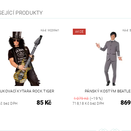
SEJÍCÍ PRODUKTY
Kód:
W23941
Kód:
AKCE
UKOVACÍ KYTARA ROCK TIGER
PÁNSKÝ KOSTÝM BEATLE
1 079 Kč
(–19 %)
85 Kč
869
Kč bez DPH
718,18 Kč bez DPH