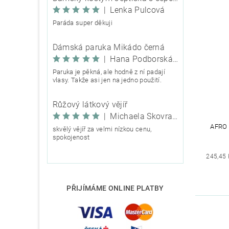
|
Lenka Pulcová
Paráda super děkuji
Dámská paruka Mikádo černá
|
Hana Podborská TRIXIE
Paruka je pěkná, ale hodně z ní padají
vlasy. Takže asi jen na jedno použití.
Růžový látkový vějíř
|
Michaela Škovranová
AFRO 
skvělý vějíř za velmi nízkou cenu,
spokojenost
245,45 
PŘIJÍMÁME ONLINE PLATBY