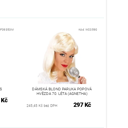
SF39353M
Kód:
WC0590
S
DÁMSKÁ BLOND PARUKA POPOVÁ
HVĚZDA 70. LÉTA (AGNETHA)
 Kč
297 Kč
245,45 Kč bez DPH