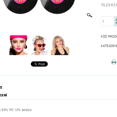
KÓD PROD
KATEGORI
ZE
CENÍ
:
90% PP, 10% železo