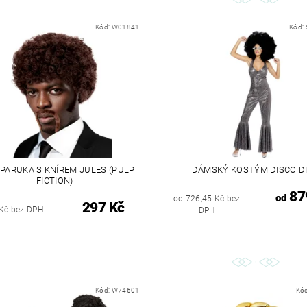
Kód:
W01841
Kód:
PARUKA S KNÍREM JULES (PULP
DÁMSKÝ KOSTÝM DISCO D
FICTION)
87
od
od 726,45 Kč bez
297 Kč
Kč bez DPH
DPH
Kód:
W74601
Kó