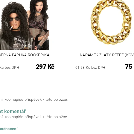
ČERNÁ PARUKA ROCKER/KA
NÁRAMEK ZLATÝ ŘETĚZ (KOV
297 Kč
75
Kč bez DPH
61,98 Kč bez DPH
í, kdo napíše příspěvek k této položce.
at komentář
í, kdo napíše příspěvek k této položce.
 hodnocení