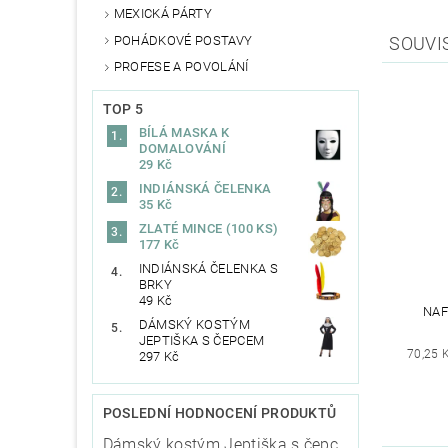
MEXICKÁ PÁRTY
POHÁDKOVÉ POSTAVY
SOUVI
PROFESE A POVOLÁNÍ
TOP 5
BÍLÁ MASKA K
DOMALOVÁNÍ
29 Kč
INDIÁNSKÁ ČELENKA
35 Kč
ZLATÉ MINCE (100 KS)
177 Kč
INDIÁNSKÁ ČELENKA S
BRKY
49 Kč
NAF
DÁMSKÝ KOSTÝM
JEPTIŠKA S ČEPCEM
70,25 
297 Kč
POSLEDNÍ HODNOCENÍ PRODUKTŮ
Dámský kostým Jeptiška s čepcem