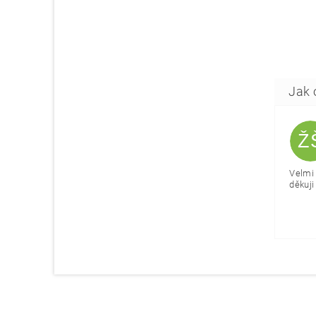
Ž
Velmi 
děkuji 