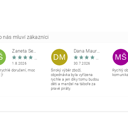
Žaneta Šemberová
Dana Maurerová
Š
DM
MŠ
1.8.2026
30.7.2026
rychlé doručení, moc
Široký výběr zboží,
Rychlý o
:)!
objednávka byla vyřízena
komunikac
rychle a jen díky tomu budou
děti a manžel na táboře za
pravé piráty.