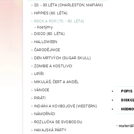
20. - 30.LÉTA (CHARLESTON, MAFIÁNI)
HIPPIES (60. LÉTA)
ROCK A POP (70. - 80. LÉTA)
Kostýmy
DISCO (80. LÉTA)
HALLOWEEN
ČARODĚJNICE
DEN MRTVÝCH (SUGAR SKULL)
ZOMBIE A KOSTLIVCI
UPÍŘI
MIKULÁŠ, ČERT A ANDĚL
VÁNOCE
POPIS
PIRÁTI
DISKU
INDIÁNI A KOVBOJOVÉ (WESTERN)
HODNO
NÁMOŘNÍCI
ROZLUČKA SE SVOBODOU
•
materiál
HAVAJSKÁ PÁRTY