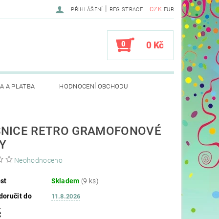
|
CZK
PŘIHLÁŠENÍ
REGISTRACE
EUR
0
0 Kč
A A PLATBA
HODNOCENÍ OBCHODU
NICE RETRO GRAMOFONOVÉ
Y
Neohodnoceno
st
Skladem
(9 ks)
oručit do
11.8.2026
č