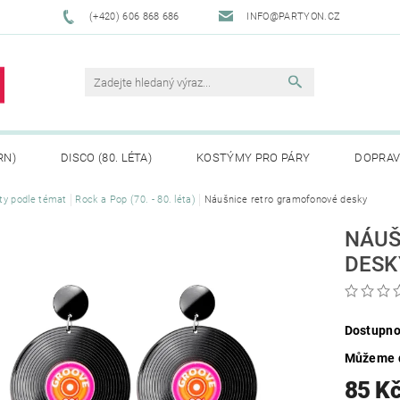
(+420) 606 868 686
INFO@PARTYON.CZ
RN)
DISCO (80. LÉTA)
KOSTÝMY PRO PÁRY
DOPRAV
ty podle témat
Rock a Pop (70. - 80. léta)
Náušnice retro gramofonové desky
CENÍ ZBOŽÍ
REKLAMACE
NÁUŠ
DESK
Dostupno
Můžeme d
85 K