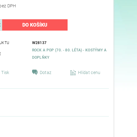
70,25 Kč bez DPH
UKTU
W28137
ROCK A POP (70. - 80. LÉTA) - KOSTÝMY A
E
DOPLŇKY
Tisk
Dotaz
Hlídat cenu