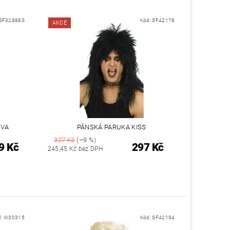
SF32888S
Kód:
SF42178
AKCE
IVA
PÁNSKÁ PARUKA KISS
327 Kč
(–9 %)
9 Kč
297 Kč
245,45 Kč bez DPH
d:
W30315
Kód:
SF42194