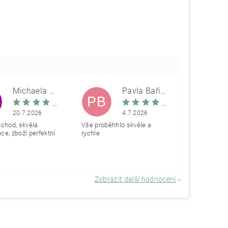
Michaela Škovranová
Pavla Bařinová
PB
20.7.2026
4.7.2026
bchod, skvělá
Vše proběhhlo skvěle a
e, zboží perfektní
rychle
Zobrazit další hodnocení