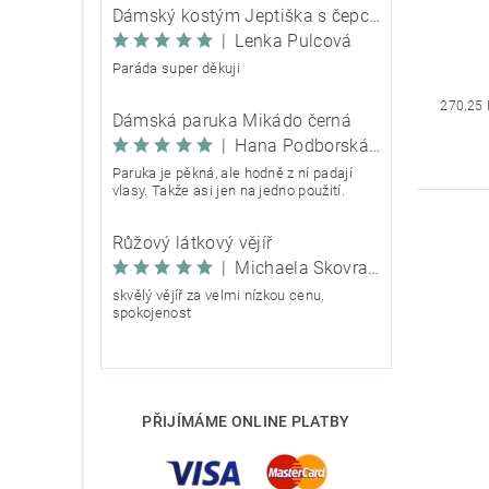
Dámský kostým Jeptiška s čepcem
|
Lenka Pulcová
Paráda super děkuji
270,25 
Dámská paruka Mikádo černá
|
Hana Podborská TRIXIE
Paruka je pěkná, ale hodně z ní padají
vlasy. Takže asi jen na jedno použití.
Růžový látkový vějíř
|
Michaela Škovranová
skvělý vějíř za velmi nízkou cenu,
spokojenost
PŘIJÍMÁME ONLINE PLATBY