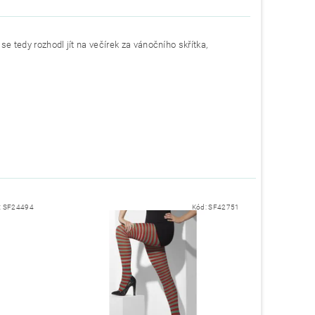
 se tedy rozhodl jít na večírek za vánočního skřítka,
:
SF24494
Kód:
SF42751