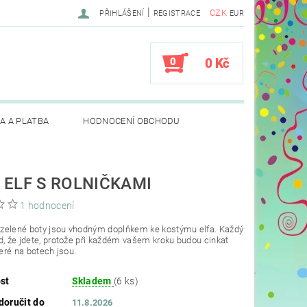
|
CZK
PŘIHLÁŠENÍ
REGISTRACE
EUR
0
0 Kč
A A PLATBA
HODNOCENÍ OBCHODU
 ELF S ROLNIČKAMI
1 hodnocení
zelené boty jsou vhodným doplňkem ke kostýmu elfa. Každý
d, že jdete, protože při každém vašem kroku budou cinkat
teré na botech jsou.
st
Skladem
(6 ks)
oručit do
11.8.2026