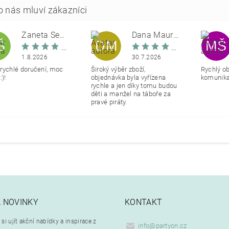
Žaneta Šemberová
Dana Maurerová
Š
DM
MŠ
1.8.2026
30.7.2026
rychlé doručení, moc
Široký výběr zboží,
Rychlý o
:)!
objednávka byla vyřízena
komunikac
rychle a jen díky tomu budou
děti a manžel na táboře za
pravé piráty.
A NOVINKY
KONTAKT
si ujít akční nabídky a inspirace z
info
@
partyon.cz