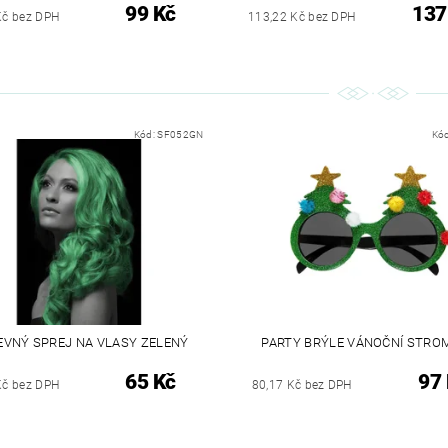
99 Kč
137
Kč bez DPH
113,22 Kč bez DPH
Kód:
SF052GN
Kó
EVNÝ SPREJ NA VLASY ZELENÝ
PARTY BRÝLE VÁNOČNÍ STRO
65 Kč
97
Kč bez DPH
80,17 Kč bez DPH