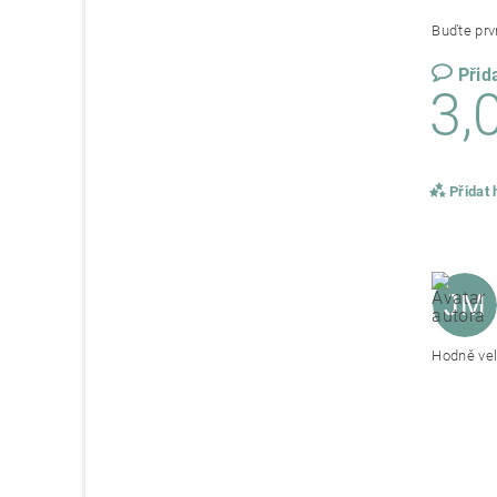
Buďte prvn
Přid
3,
Přidat
JM
Hodně veli