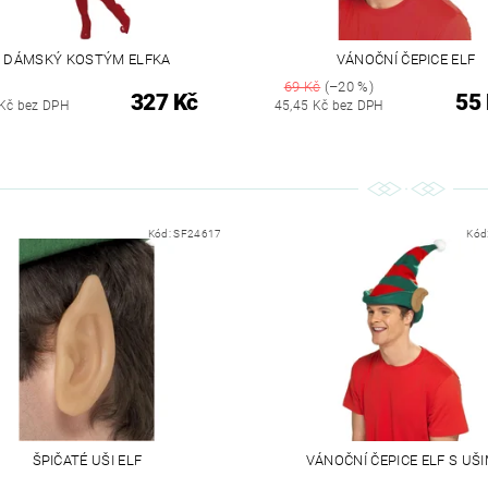
DÁMSKÝ KOSTÝM ELFKA
VÁNOČNÍ ČEPICE ELF
69 Kč
(–20 %)
327 Kč
55
Kč bez DPH
45,45 Kč bez DPH
Kód:
SF24617
Kód
ŠPIČATÉ UŠI ELF
VÁNOČNÍ ČEPICE ELF S UŠ