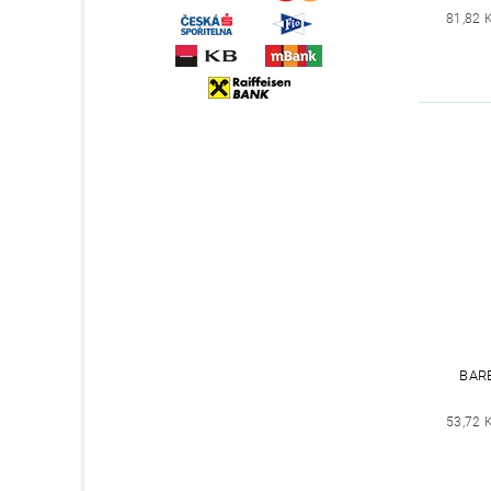
81,82 
BAR
53,72 