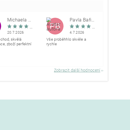
Michaela Škovranová
Pavla Bařinová
PB
20.7.2026
4.7.2026
bchod, skvělá
Vše proběhhlo skvěle a
e, zboží perfektní
rychle
Zobrazit další hodnocení