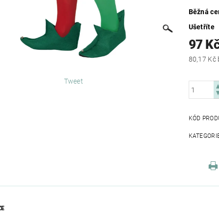
Běžná ce
Ušetříte
97 K
Tweet
KÓD PROD
KATEGORI
ZE