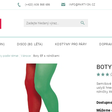
(+420) 606 868 686
INFO@PARTYON.CZ
RN)
DISCO (80. LÉTA)
KOSTÝMY PRO PÁRY
DOPRAV
ty podle témat
Vánoce
Boty Elf s rolničkami
CENÍ ZBOŽÍ
REKLAMACE
BOTY
Semišové 
uslyší hne
rolničky, k
Dostupno
Můžeme d