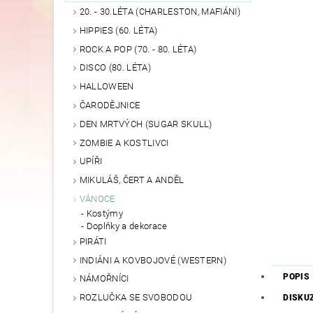
20. - 30.LÉTA (CHARLESTON, MAFIÁNI)
HIPPIES (60. LÉTA)
ROCK A POP (70. - 80. LÉTA)
DISCO (80. LÉTA)
HALLOWEEN
ČARODĚJNICE
DEN MRTVÝCH (SUGAR SKULL)
ZOMBIE A KOSTLIVCI
UPÍŘI
MIKULÁŠ, ČERT A ANDĚL
VÁNOCE
Kostýmy
Doplňky a dekorace
PIRÁTI
INDIÁNI A KOVBOJOVÉ (WESTERN)
POPIS
NÁMOŘNÍCI
ROZLUČKA SE SVOBODOU
DISKU