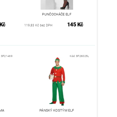
PUNČOCHÁČE ELF
 Kč
145 Kč
119,83 Kč bez DPH
:
SF21469
Kód:
SF26025L
IMA
PÁNSKÝ KOSTÝM ELF