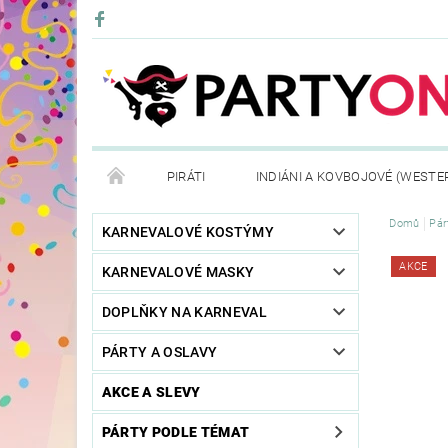
PIRÁTI
INDIÁNI A KOVBOJOVÉ (WESTE
Domů
Pár
KONTAKTY
OBCHODNÍ PODMÍNKY
VRÁ
KARNEVALOVÉ KOSTÝMY
AKCE
KARNEVALOVÉ MASKY
DOPLŇKY NA KARNEVAL
PÁRTY A OSLAVY
AKCE A SLEVY
PÁRTY PODLE TÉMAT