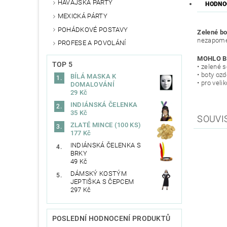
HAVAJSKÁ PÁRTY
HODNOC
MEXICKÁ PÁRTY
POHÁDKOVÉ POSTAVY
Zelené bo
nezapomeň
PROFESE A POVOLÁNÍ
MOHLO B
TOP 5
• zelené 
• boty oz
BÍLÁ MASKA K
• pro vel
DOMALOVÁNÍ
29 Kč
INDIÁNSKÁ ČELENKA
35 Kč
SOUVI
ZLATÉ MINCE (100 KS)
177 Kč
INDIÁNSKÁ ČELENKA S
BRKY
49 Kč
DÁMSKÝ KOSTÝM
JEPTIŠKA S ČEPCEM
297 Kč
POSLEDNÍ HODNOCENÍ PRODUKTŮ