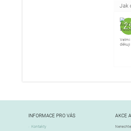
Ž
Velmi 
děkuji 
INFORMACE PRO VÁS
AKCE 
Kontakty
Nenechte 