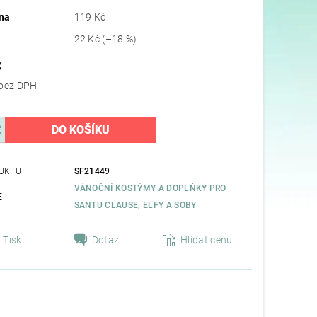
na
119 Kč
22 Kč
(–18 %)
č
80,17 Kč bez DPH
UKTU
SF21449
VÁNOČNÍ KOSTÝMY A DOPLŇKY PRO
E
SANTU CLAUSE, ELFY A SOBY
Tisk
Dotaz
Hlídat cenu