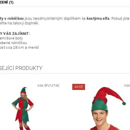
ENÍ (1)
ty s rolničkou
jsou neodmyslitelným doplňkem ke
kostýmu elfa
. Pokud jste
te na takový doplněk.
Y VÁS ZAJÍMAT:
semišové boty
dobené rolničkou
ikost cca 28 cm a menší
SEJÍCÍ PRODUKTY
Kód:
SF21474S
Kód
AKCE