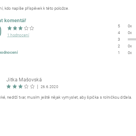
í, kdo napíše příspěvek k této položce.
at komentář
0
5
0x
4
0x
1 hodnocení
3
2
0x
 hodnocení
1
0x
Jitka Mašovská
|
26.6.2020
ké, nedrží tvar, musím ještě nějak vymyslet, aby špička s rolničkou držela.