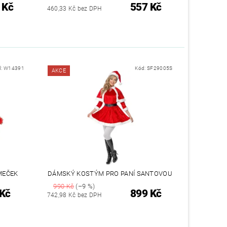
 Kč
557 Kč
460,33 Kč bez DPH
d:
W14391
Kód:
SF29005S
AKCE
MEČEK
DÁMSKÝ KOSTÝM PRO PANÍ SANTOVOU
990 Kč
(–9 %)
 Kč
899 Kč
742,98 Kč bez DPH