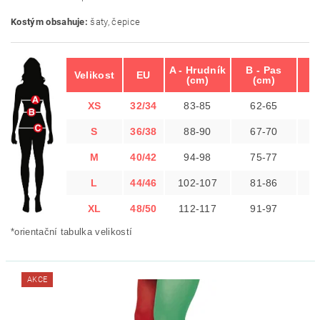
Kostým obsahuje:
šaty, čepice
A - Hrudník
B - Pas
C 
Velikost
EU
(cm)
(cm)
XS
32/34
83-85
62-65
S
36/38
88-90
67-70
M
40/42
94-98
75-77
1
L
44/46
102-107
81-86
1
XL
48/50
112-117
91-97
1
*orientační tabulka velikostí
AKCE