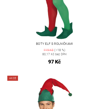
BOTY ELF S ROLNIČKAMI
119 Kč
(–18 %)
80,17 Kč bez DPH
97 Kč
AKCE