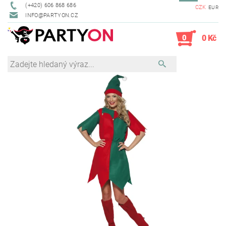
(+420) 606 868 686
CZK
EUR
INFO@PARTYON.CZ
0
0 Kč