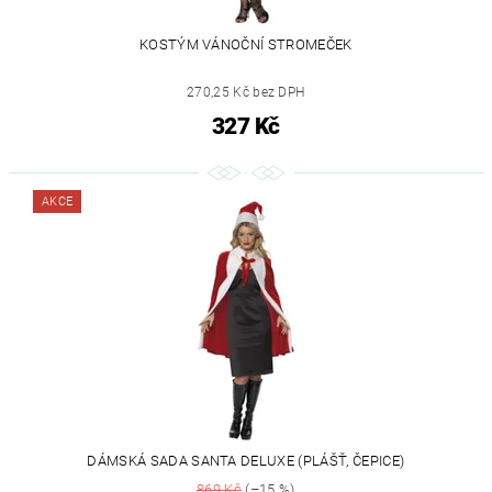
KOSTÝM VÁNOČNÍ STROMEČEK
270,25 Kč bez DPH
327 Kč
AKCE
DÁMSKÁ SADA SANTA DELUXE (PLÁŠŤ, ČEPICE)
869 Kč
(–15 %)