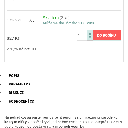
Skladem
(2 ks)
XL
SF21474X1
Můžeme doručit do:
11.8.2026
327 Kč
270,25 Kč bez DPH
POPIS
PARAMETRY
DISKUZE
HODNOCENÍ (5)
Na
pohádkovou party
nemusíte jít jenom za princeznu či čarodějku,
kostým elfky
v sobě skrývá jedinečné osobité kouzlo. Stejně tak z vás
udělá kouzelnou postavu na
vánočních večírku
.