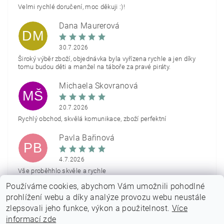
Velmi rychlé doručení, moc děkuji :)!
Dana Maurerová
DM
30.7.2026
Široký výběr zboží, objednávka byla vyřízena rychle a jen díky
tomu budou děti a manžel na táboře za pravé piráty.
Michaela Škovranová
MŠ
20.7.2026
Rychlý obchod, skvělá komunikace, zboží perfektní
Pavla Bařinová
PB
4.7.2026
Vše proběhhlo skvěle a rychle
Používáme cookies, abychom Vám umožnili pohodlné
Zobrazit další hodnocení
prohlížení webu a díky analýze provozu webu neustále
zlepsovali jeho funkce, výkon a použitelnost.
Více
informací zde