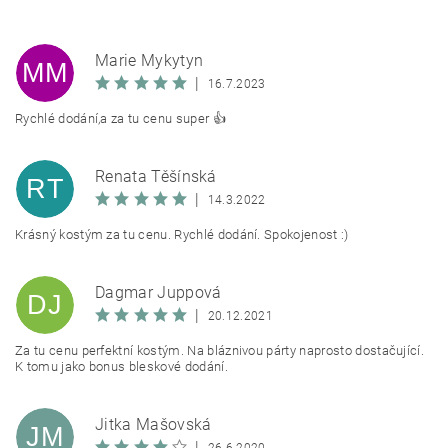
Marie Mykytyn
MM
|
16.7.2023
Rychlé dodání,a za tu cenu super 👍
Renata Těšínská
RT
|
14.3.2022
Krásný kostým za tu cenu. Rychlé dodání. Spokojenost :)
Dagmar Juppová
DJ
|
20.12.2021
Za tu cenu perfektní kostým. Na bláznivou párty naprosto dostačující.
K tomu jako bonus bleskové dodání.
Jitka Mašovská
JM
|