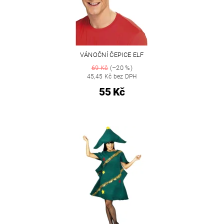
VÁNOČNÍ ČEPICE ELF
69 Kč
(–20 %)
45,45 Kč bez DPH
55 Kč