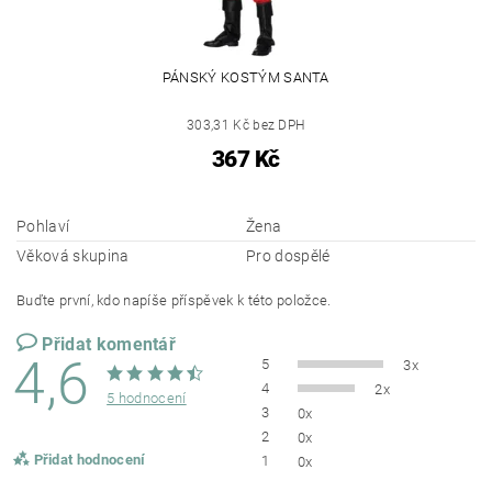
PÁNSKÝ KOSTÝM SANTA
303,31 Kč bez DPH
367 Kč
Pohlaví
Žena
Věková skupina
Pro dospělé
Buďte první, kdo napíše příspěvek k této položce.
Přidat komentář
4,6
5
3x
4
2x
5 hodnocení
3
0x
2
0x
Přidat hodnocení
1
0x