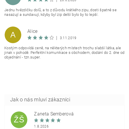
26.6.2020
Jednu hvězdičku dolů, a to z důvodu krátkého zipu, dosti špatně se
nasazují a sundavují, kdyby byl zip delší bylo by to lepší.
Alice
A
|
3.11.2019
Kostým odpovídá ceně, na některých místech trochu slabší látka, ale
jinak v pohodě. Perfektní komunikace s obchodem, dodání do 2. dne od
objednání - tzn.super.
Žaneta Šemberová
ŽŠ
1.8.2026