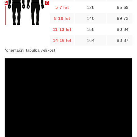
5-7 let
128
65-69
8-10 let
140
69-73
11-13 let
158
80-84
14-16 let
164
83-87
*orientační tabulka velikostí