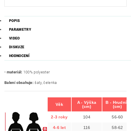
POPIS
PARAMETRY
VIDEO
DISKUZE
HODNOCENÍ
•
materiál:
100% polyester
Balení obsahuje:
šaty, čelenka
A - Výška
B - Hrudník
Věk
(cm)
(cm)
2-3 roky
104
56-60
4-6 let
116
58-62