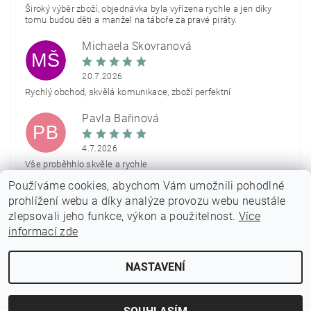
Široký výběr zboží, objednávka byla vyřízena rychle a jen díky
tomu budou děti a manžel na táboře za pravé piráty.
Michaela Škovranová
MŠ
20.7.2026
Rychlý obchod, skvělá komunikace, zboží perfektní
Pavla Bařinová
PB
4.7.2026
Vše proběhhlo skvěle a rychle
Používáme cookies, abychom Vám umožnili pohodlné
Zobrazit další hodnocení
prohlížení webu a díky analýze provozu webu neustále
zlepsovali jeho funkce, výkon a použitelnost.
Více
informací zde
NASTAVENÍ
2026 © PARTYON.cz, všechna práva vyhrazena
Vytvořil Shoptet