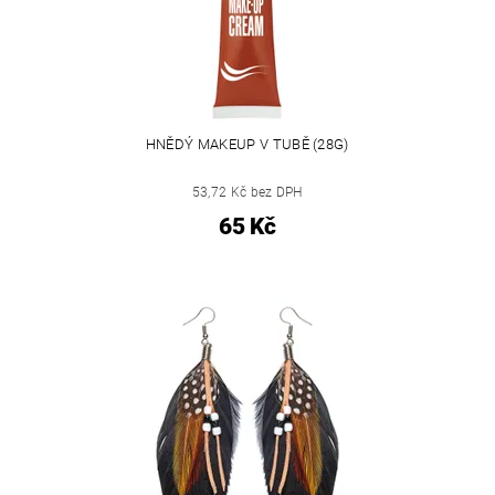
HNĚDÝ MAKEUP V TUBĚ (28G)
53,72 Kč bez DPH
65 Kč