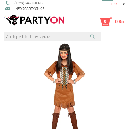
(+420) 606 868 686
CZK
EUR
INFO@PARTYON.CZ
0
0 Kč