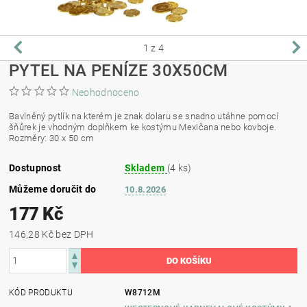
1
z 4
PYTEL NA PENÍZE 30X50CM
Neohodnoceno
Bavlněný pytlík na kterém je znak dolaru se snadno utáhne pomocí
šňůrek je vhodným doplňkem ke kostýmu Mexičana nebo kovboje.
Rozměry: 30 x 50 cm
Dostupnost
Skladem
(4 ks)
Můžeme doručit do
10.8.2026
177 Kč
146,28 Kč bez DPH
KÓD PRODUKTU
W8712M