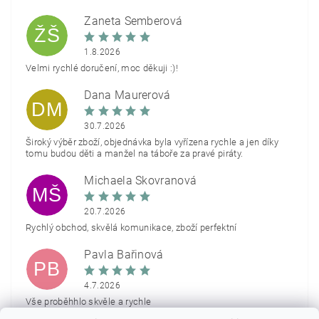
Žaneta Šemberová
ŽŠ
1.8.2026
Velmi rychlé doručení, moc děkuji :)!
Dana Maurerová
DM
30.7.2026
Široký výběr zboží, objednávka byla vyřízena rychle a jen díky
tomu budou děti a manžel na táboře za pravé piráty.
Michaela Škovranová
MŠ
20.7.2026
Rychlý obchod, skvělá komunikace, zboží perfektní
Pavla Bařinová
PB
4.7.2026
Vše proběhhlo skvěle a rychle