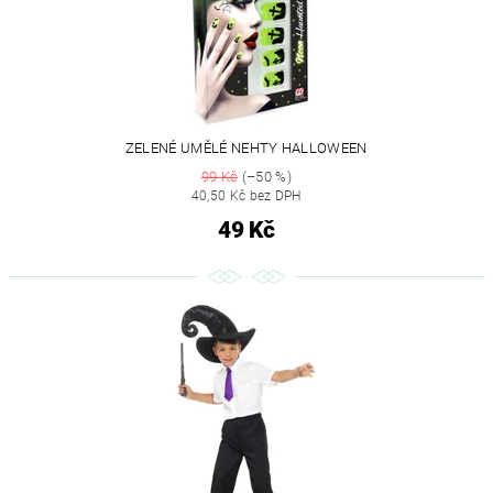
ZELENÉ UMĚLÉ NEHTY HALLOWEEN
99 Kč
(–50 %)
40,50 Kč bez DPH
49 Kč