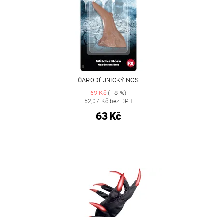
ČARODĚJNICKÝ NOS
69 Kč
(–8 %)
52,07 Kč bez DPH
63 Kč