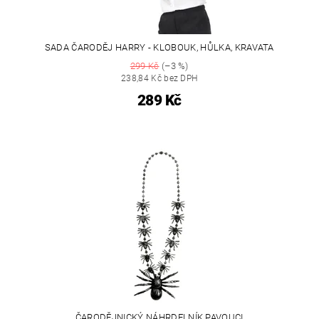
SADA ČARODĚJ HARRY - KLOBOUK, HŮLKA, KRAVATA
299 Kč
(–3 %)
238,84 Kč bez DPH
289 Kč
ČARODĚJNICKÝ NÁHRDELNÍK PAVOUCI