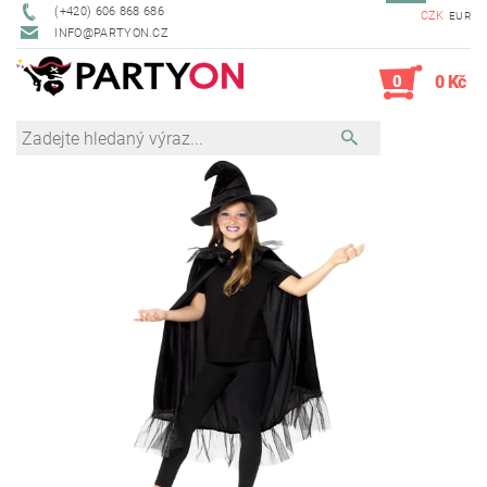
(+420) 606 868 686
CZK
EUR
INFO@PARTYON.CZ
0
0 Kč