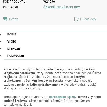
KÓD PRODUKTU
W21096
KATEGORIE
ČARODĚJNICKÉ DOPLŇKY
Dotaz
Hlídat cenu
POPIS
VIDEO
DISKUZE
HODNOCENÍ
Přidej svému kostýmu temný nádech elegance s tímto
gotickým
krajkovým náramkem
, který upoutá pozornost na první pohled.
Černá
krajka
na zápěstí je zdobena výraznou ozdobou s
černým
drahokamem
a
černými kovovými řetízky
, který také propojuje
ozdobu a
prsten s ladícím drahokamem
– výsledek je dramatický,
stylový a dokonale gotický.
Tento šperk je jako stvořený pro
čarodějnice
,
upírky
,
temné víly
nebo
gotické královny
. Skvěle se hodí k černým šatům, kostýmům i
tematickému líčení.