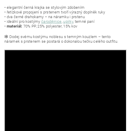
• elegantní černá krajka se stylovým zdobením
• řetízkové propojení s prstenem tvoří výrazný doplněk ruky
• dva černé drahokamy – na náramku i prstenu
• ideální pro kostýmy
čarodějnice
,
upírky
, temné paní
•
materiál:
70% PP, 25% polyester, 15% kov
🕸️ Dodej svému kostýmu noblesu s temným kouzlem – tento
náramek s prstenem se postará o dokonalou tečku celého outfitu.