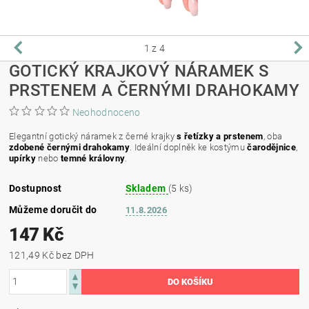
1
z 4
GOTICKÝ KRAJKOVÝ NÁRAMEK S
PRSTENEM A ČERNÝMI DRAHOKAMY
Neohodnoceno
Elegantní gotický náramek z černé krajky
s řetízky a prstenem
, oba
zdobené černými drahokamy
. Ideální doplněk ke kostýmu
čarodějnice
,
upírky
nebo
temné královny
.
Dostupnost
Skladem
(5 ks)
Můžeme doručit do
11.8.2026
147 Kč
121,49 Kč bez DPH