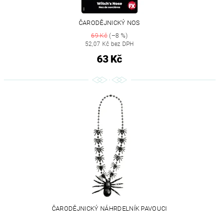
ČARODĚJNICKÝ NOS
69 Kč
(–8 %)
52,07 Kč bez DPH
63 Kč
ČARODĚJNICKÝ NÁHRDELNÍK PAVOUCI