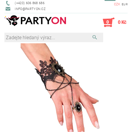
(+420) 606 868 686
CZK
EUR
INFO@PARTYON.CZ
0
0 Kč