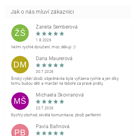
Žaneta Šemberová
ŽŠ
1.8.2026
Velmi rychlé doručení, moc děkuji :)!
Dana Maurerová
DM
30.7.2026
Široký výběr zboží, objednávka byla vyřízena rychle a jen díky
tomu budou děti a manžel na táboře za pravé piráty.
Michaela Škovranová
MŠ
20.7.2026
Rychlý obchod, skvělá komunikace, zboží perfektní
Pavla Bařinová
PB